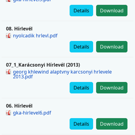
Details
Download
08. Hírlevél
nyolcadik hrlevl.pdf
Details
Download
07_1_Karácsonyi Hírlevél (2013)
georg khlewind alaptvny karcsonyi hrlevele
2013.pdf
Details
Download
06. Hírlevél
gka-hirlevel6.pdf
Details
Download