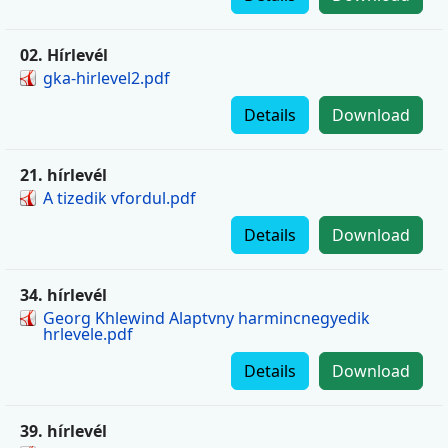
02. Hírlevél
gka-hirlevel2.pdf
Details
Download
21. hírlevél
A tizedik vfordul.pdf
Details
Download
34. hírlevél
Georg Khlewind Alaptvny harmincnegyedik
hrlevele.pdf
Details
Download
39. hírlevél