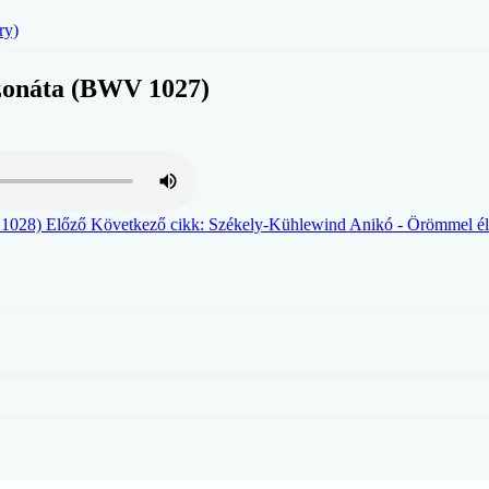
ry)
szonáta (BWV 1027)
V 1028)
Előző
Következő cikk: Székely-Kühlewind Anikó - Örömmel é