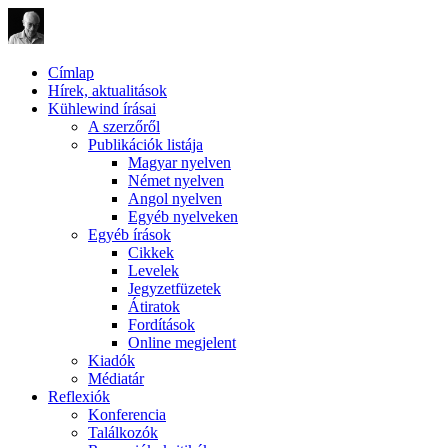
Címlap
Hírek, aktualitások
Kühlewind írásai
A szerzőről
Publikációk listája
Magyar nyelven
Német nyelven
Angol nyelven
Egyéb nyelveken
Egyéb írások
Cikkek
Levelek
Jegyzetfüzetek
Átiratok
Fordítások
Online megjelent
Kiadók
Médiatár
Reflexiók
Konferencia
Találkozók