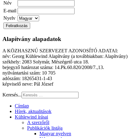
Név
E-mail
Nyelv
Alapítvány alapadatok
A KÖZHASZNÚ SZERVEZET AZONOSÍTÓ ADATAI:
név: Georg Kühlewind Alapítvány (a továbbiakban: Alapítvány)
székhely: 2083 Solymár, Mészégető utca 18.
bejegyző határozat száma: 14.Pk.60.820/2008/7.,13.
nyilvántartási szám: 10 705
adószám: 18265431-1-43
képviselő neve: Pál József
Keresés...
Címlap
Hírek, aktualitások
Kühlewind írásai
A szerzőről
Publikációk listája
Magyar nyelven