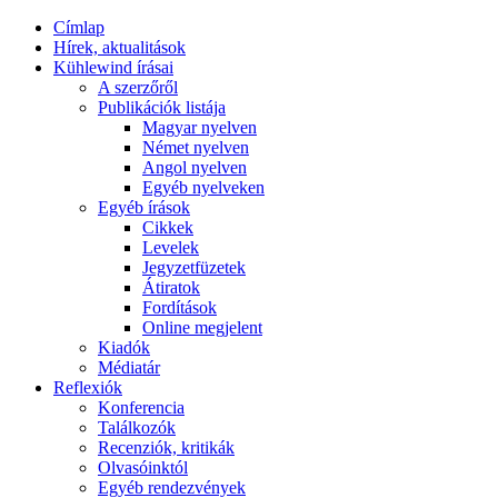
Címlap
Hírek, aktualitások
Kühlewind írásai
A szerzőről
Publikációk listája
Magyar nyelven
Német nyelven
Angol nyelven
Egyéb nyelveken
Egyéb írások
Cikkek
Levelek
Jegyzetfüzetek
Átiratok
Fordítások
Online megjelent
Kiadók
Médiatár
Reflexiók
Konferencia
Találkozók
Recenziók, kritikák
Olvasóinktól
Egyéb rendezvények