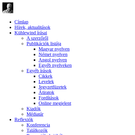
Címlap
Hírek, aktualitások
Kühlewind írásai
A szerzőről
Publikációk listája
Magyar nyelven
Német nyelven
Angol nyelven
Egyéb nyelveken
Egyéb írások
Cikkek
Levelek
Jegyzetfüzetek
Átiratok
Fordítások
Online megjelent
Kiadók
Médiatár
Reflexiók
Konferencia
Találkozók