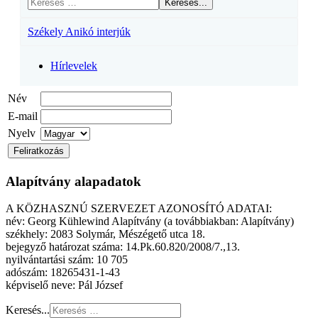
Keresés...
Székely Anikó interjúk
Hírlevelek
Név
E-mail
Nyelv
Alapítvány alapadatok
A KÖZHASZNÚ SZERVEZET AZONOSÍTÓ ADATAI:
név: Georg Kühlewind Alapítvány (a továbbiakban: Alapítvány)
székhely: 2083 Solymár, Mészégető utca 18.
bejegyző határozat száma: 14.Pk.60.820/2008/7.,13.
nyilvántartási szám: 10 705
adószám: 18265431-1-43
képviselő neve: Pál József
Keresés...