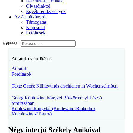
Recenziók, kritikák
Olvasóinktól
Egyéb rendezvények
Az Alapítványról
Támogatás
Kapcsolat
Letöltések
Keresés...
Átiratok és fordítások
Átiratok
Fordítások
Texte Georg Kühlewinds erschienen in Wochenschriften
Georg Kühlewind könyvei Böszörményi László
fordításában
Kühlewind-könyvtár (Kühlewind-Bibliothek,
Kuehlewind-Library)
Négy interjú Székely Anikóval