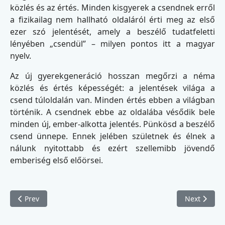
közlés és az értés. Minden kisgyerek a csendnek erről
a fizikailag nem hallható oldaláról érti meg az első
ezer szó jelentését, amely a beszélő tudatfeletti
lényében „csendül” – milyen pontos itt a magyar
nyelv.
Az új gyerekgeneráció hosszan megőrzi a néma
közlés és értés képességét: a jelentések világa a
csend túloldalán van. Minden értés ebben a világban
történik. A csendnek ebbe az oldalába vésődik bele
minden új, ember-alkotta jelentés. Pünkösd a beszélő
csend ünnepe. Ennek jelében születnek és élnek a
nálunk nyitottabb és ezért szellemibb jövendő
emberiség első előörsei.
Previous article: A titok
Next article
Prev
Next