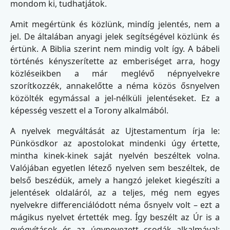
mondom ki, tudhatjátok.
Amit megértünk és közlünk, mindíg jelentés, nem a
jel. De általában anyagi jelek segítségével közlünk és
értünk. A Biblia szerint nem mindig volt így. A bábeli
történés kényszerítette az emberiséget arra, hogy
közléseikben a már meglévő népnyelvekre
szorítkozzék, annakelőtte a néma közös ősnyelven
közölték egymással a jel-nélküli jelentéseket. Ez a
képesség veszett el a Torony alkalmából.
A nyelvek megváltását az Ujtestamentum írja le:
Pünkösdkor az apostolokat mindenki úgy értette,
mintha kinek-kinek saját nyelvén beszéltek volna.
Valójában egyetlen létező nyelven sem beszéltek, de
belső beszédük, amely a hangzó jeleket kiegészíti a
jelentések oldaláról, az a teljes, még nem egyes
nyelvekre differenciálódott néma ősnyelv volt – ezt a
mágikus nyelvet értették meg. Így beszélt az Úr is a
gyógyítások és az úgynevezett csodák alkalmával: