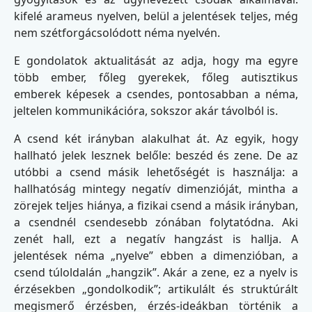
kifelé arameus nyelven, belül a jelentések teljes, még
nem szétforgácsolódott néma nyelvén.
E gondolatok aktualitását az adja, hogy ma egyre
több ember, főleg gyerekek, főleg autisztikus
emberek képesek a csendes, pontosabban a néma,
jeltelen kommunikációra, sokszor akár távolból is.
A csend két irányban alakulhat át. Az egyik, hogy
hallható jelek lesznek belőle: beszéd és zene. De az
utóbbi a csend másik lehetőségét is használja: a
hallhatóság mintegy negatív dimenzióját, mintha a
zörejek teljes hiánya, a fizikai csend a másik irányban,
a csendnél csendesebb zónában folytatódna. Aki
zenét hall, ezt a negatív hangzást is hallja. A
jelentések néma „nyelve” ebben a dimenzióban, a
csend túloldalán „hangzik”. Akár a zene, ez a nyelv is
érzésekben „gondolkodik”; artikulált és struktúrált
megismerő érzésben, érzés-ideákban történik a