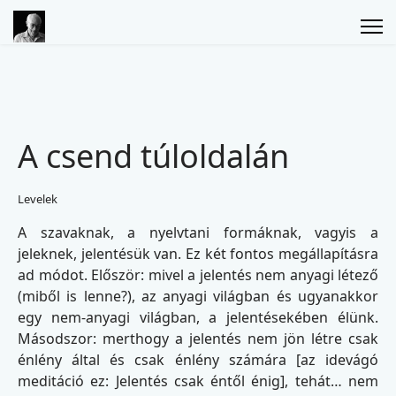
A csend túloldalán
Levelek
A szavaknak, a nyelvtani formáknak, vagyis a
jeleknek, jelentésük van. Ez két fontos megállapításra
ad módot. Először: mivel a jelentés nem anyagi létező
(miből is lenne?), az anyagi világban és ugyanakkor
egy nem-anyagi világban, a jelentésekében élünk.
Másodszor: merthogy a jelentés nem jön létre csak
énlény által és csak énlény számára [az idevágó
meditáció ez: Jelentés csak éntől énig], tehát… nem