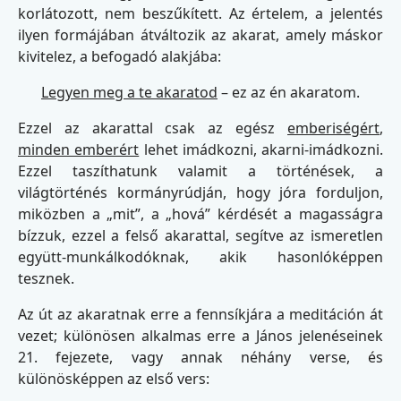
korlátozott, nem beszűkített. Az értelem, a jelentés
ilyen formájában átváltozik az akarat, amely máskor
kivitelez, a befogadó alakjába:
Legyen meg a te akaratod
– ez az én akaratom.
Ezzel az akarattal csak az egész
emberiségért
,
minden emberért
lehet imádkozni, akarni-imádkozni.
Ezzel taszíthatunk valamit a történések, a
világtörténés kormányrúdján, hogy jóra forduljon,
miközben a „mit”, a „hová” kérdését a magasságra
bízzuk, ezzel a felső akarattal, segítve az ismeretlen
együtt-munkálkodóknak, akik hasonlóképpen
tesznek.
Az út az akaratnak erre a fennsíkjára a meditáción át
vezet; különösen alkalmas erre a János jelenéseinek
21. fejezete, vagy annak néhány verse, és
különösképpen az első vers: