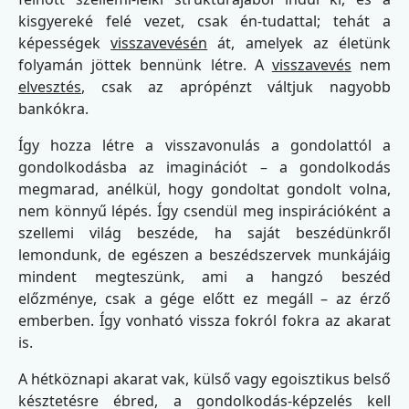
kisgyereké felé vezet, csak én-tudattal; tehát a
képességek
visszavevésén
át, amelyek az életünk
folyamán jöttek bennünk létre. A
visszavevés
nem
elvesztés
, csak az aprópénzt váltjuk nagyobb
bankókra.
Így hozza létre a visszavonulás a gondolattól a
gondolkodásba az imaginációt – a gondolkodás
megmarad, anélkül, hogy gondoltat gondolt volna,
nem könnyű lépés. Így csendül meg inspirációként a
szellemi világ beszéde, ha saját beszédünkről
lemondunk, de egészen a beszédszervek munkájáig
mindent megteszünk, ami a hangzó beszéd
előzménye, csak a gége előtt ez megáll – az érző
emberben. Így vonható vissza fokról fokra az akarat
is.
A hétköznapi akarat vak, külső vagy egoisztikus belső
késztetésre ébred, a gondolkodás-képzelés kell