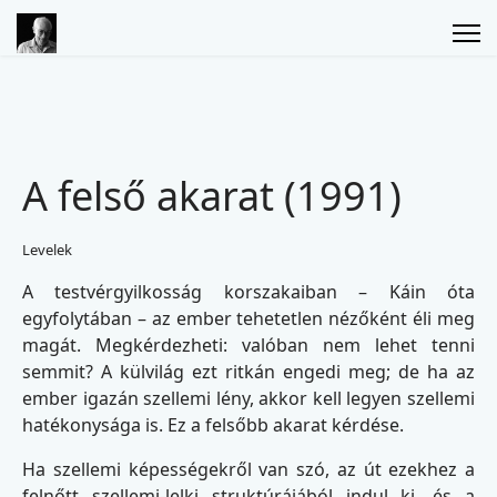
A felső akarat (1991)
Levelek
A testvérgyilkosság korszakaiban – Káin óta
egyfolytában – az ember tehetetlen nézőként éli meg
magát. Megkérdezheti: valóban nem lehet tenni
semmit? A külvilág ezt ritkán engedi meg; de ha az
ember igazán szellemi lény, akkor kell legyen szellemi
hatékonysága is. Ez a felsőbb akarat kérdése.
Ha szellemi képességekről van szó, az út ezekhez a
felnőtt szellemi-lelki struktúrájából indul ki, és a