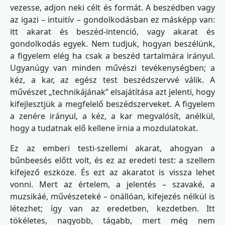
vezesse, adjon neki célt és formát. A beszédben vagy
az igazi – intuitív – gondolkodásban ez másképp van:
itt akarat és beszéd-intenció, vagy akarat és
gondolkodás egyek. Nem tudjuk, hogyan beszélünk,
a figyelem elég ha csak a beszéd tartalmára irányul.
Ugyanúgy van minden művészi tevékenységben; a
kéz, a kar, az egész test beszédszervvé válik. A
művészet „technikájának” elsajátítása azt jelenti, hogy
kifejlesztjük a megfelelő beszédszerveket. A figyelem
a zenére irányul, a kéz, a kar megvalósít, anélkül,
hogy a tudatnak elő kellene írnia a mozdulatokat.
Ez az emberi testi-szellemi akarat, ahogyan a
bűnbeesés előtt volt, és ez az eredeti test: a szellem
kifejező eszköze. És ezt az akaratot is vissza lehet
vonni. Mert az értelem, a jelentés – szavaké, a
muzsikáé, művészeteké – önállóan, kifejezés nélkül is
létezhet; így van az eredetben, kezdetben. Itt
tökéletes, nagyobb, tágabb, mert még nem