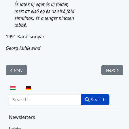
És láték új eget és új földet,
mert az első ég és az első föld
elmúlnak, és a tenger nincsen
többé.
1991 Karácsonyán
Georg Kühlewind
Previous article: Világosság
Next articl
Prev
Next
Select your language
Search
Search
Newsletters