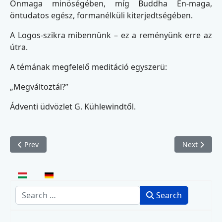
Önmaga minöségében, míg Buddha Én-maga,
öntudatos egész, formanélküli kiterjedtségében.
A Logos-szikra mibennünk – ez a reményünk erre az
útra.
A témának megfelelő meditáció egyszerü:
„Megváltoztál?”
Ádventi üdvözlet G. Kühlewindtől.
Previous article: Szent János-nap 1996
Next article
Prev
Next
Select your language
Search
Search