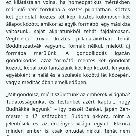
ez kilátástalan volna, ha homeopatikus mértékben
már elő nem fordulna a köztes pillanatban. Köztes
két gondolat, köztes két kép, köztes különösen két
állapot között, amikor az egyik formából egy másikba
változunk, saját akaratunkból tehát fájdalmasan.
Végtelenül rövid köztes pillanatainkban tehát
Boddhiszattvák vagyunk, formák nélkül, mielőtt új
formába merülünk. A gondolkodás igazán
gondolkodás, azaz formától mentes két gondolat
között, képalkotó fantáziánk két kép között, lényünk
egyébként a halál és a születés közötti lét közepén,
vagy a meditációban emelkedőben.
„Mit gondolsz, miért születtünk az emberek világába?
Tudatosságunkat és testünket azért kaptuk, hogy
Budhákká legyünk” – igy beszél Bankei, japán Zen-
mester a 17. században. Buddha akkora, mint a
jelentések és az én-lények világa együtt. Ekkora
minden ember is, csak öntudat nélkül, tehát nem