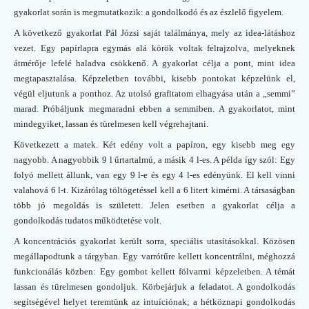
gyakorlat során is megmutatkozik: a gondolkodó és az észlelő figyelem.
A következő gyakorlat Pál Józsi saját találmánya, mely az idea-látáshoz
vezet. Egy papírlapra egymás alá körök voltak felrajzolva, melyeknek
átmérője lefelé haladva csökkenő. A gyakorlat célja a pont, mint idea
megtapasztalása. Képzeletben további, kisebb pontokat képzelünk el,
végül eljutunk a ponthoz. Az utolsó grafitatom elhagyása után a „semmi”
marad. Próbáljunk megmaradni ebben a semmiben. A gyakorlatot, mint
mindegyiket, lassan és türelmesen kell végrehajtani.
Következett a matek. Két edény volt a papíron, egy kisebb meg egy
nagyobb. A nagyobbik 9 l űrtartalmú, a másik 4 l-es. A példa így szól: Egy
folyó mellett állunk, van egy 9 l-e és egy 4 l-es edényünk. El kell vinni
valahová 6 l-t. Kizárólag töltögetéssel kell a 6 litert kimérni. A társaságban
több jó megoldás is született. Jelen esetben a gyakorlat célja a
gondolkodás tudatos működtetése volt.
A koncentrációs gyakorlat került sorra, speciális utasításokkal. Közösen
megállapodtunk a tárgyban. Egy varrótűre kellett koncentrálni, méghozzá
funkcionálás közben: Egy gombot kellett fölvarrni képzeletben. A témát
lassan és türelmesen gondoljuk. Körbejárjuk a feladatot. A gondolkodás
segítségével helyet teremtünk az intuíciónak; a hétköznapi gondolkodás