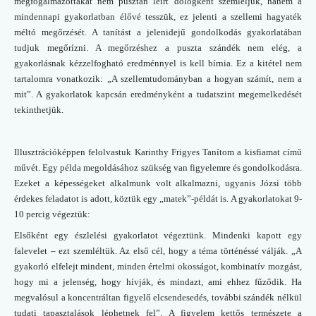
megfogalmazottakat nem pusztán leírt dologként szemléljük, hanem a
mindennapi gyakorlatban élővé tesszük, ez jelenti a szellemi hagyaték
méltó megőrzését. A tanítást a jelenidejű gondolkodás gyakorlatában
tudjuk megőrízni. A megőrzéshez a puszta szándék nem elég, a
gyakorlásnak kézzelfogható eredménnyel is kell bírnia. Ez a kitétel nem
tartalomra vonatkozik: „A szellemtudományban a hogyan számít, nem a
mit”. A gyakorlatok kapcsán eredményként a tudatszint megemelkedését
tekinthetjük.
Illusztrációképpen felolvastuk Karinthy Frigyes Tanítom a kisfiamat című
művét. Egy példa megoldásához szükség van figyelemre és gondolkodásra.
Ezeket a képességeket alkalmunk volt alkalmazni, ugyanis Józsi több
érdekes feladatot is adott, köztük egy „matek”-példát is. A gyakorlatokat 9-
10 percig végeztük:
Elsőként egy észlelési gyakorlatot végeztünk. Mindenki kapott egy
falevelet – ezt szemléltük. Az első cél, hogy a téma történéssé válják. „A
gyakorló elfelejt mindent, minden értelmi okosságot, kombinatív mozgást,
hogy mi a jelenség, hogy hívják, és mindazt, ami ehhez fűződik. Ha
megvalósul a koncentráltan figyelő elcsendesedés, további szándék nélkül
tudati tapasztalások léphetnek fel”. A figyelem kettős természete a