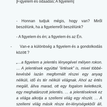
[Figyelem és odaadás; A figyelem]
- Honnan tudjuk mégis, hogy van? Miről
beszélünk, ha a figyelemről beszélünk?
-
A figyelem és én; a figyelem és az Én.
-
Van-e a különbség a figyelem és a gondolkodás
között ?
„…a figyelem a jelentés lényegével mélyen rokon.
… A jelentések egyúttal ”értések” is, mivel többé-
kevésbé lazán megformált részei egy anyag
nélküli, idő és tér nélküli világnak. Ahol az értés
megáll, állva marad, ott egy fogalom keletkezik,
egy meghatározott jelentés. … a jelentéseknek ez
a világa alkotja a szellemi világ egy részét. … A
szellemi világ másik része én-lényiségekből áll,