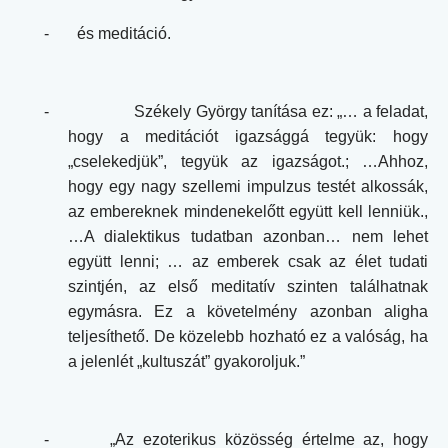
-
és meditáció.
-
Székely György tanítása ez: „… a feladat,
hogy a meditációt igazsággá tegyük: hogy
„cselekedjük”, tegyük az igazságot.; …Ahhoz,
hogy egy nagy szellemi impulzus testét alkossák,
az embereknek mindenekelőtt együtt kell lenniük.,
…A dialektikus tudatban azonban… nem lehet
együtt lenni; … az emberek csak az élet tudati
szintjén, az első meditatív szinten találhatnak
egymásra. Ez a követelmény azonban aligha
teljesíthető. De közelebb hozható ez a valóság, ha
a jelenlét „kultuszát” gyakoroljuk.”
-
„Az ezoterikus közösség értelme az, hogy