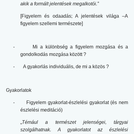
akik a formált jelentések megalkotói.”
[Figyelem és odaadás; A jelentések világa –A
figyelem szellemi természete]
-
Mi a különbség a figyelem mozgása és a
gondolkodás mozgása között ?
-
A gyakorlás individuális, de mi a közös ?
Gyakorlatok
-
Figyelem gyakorlat-észlelési gyakorlat (és nem
észlelési meditáció)
„
Témául a természet jelenségei, tárgyai
szolgálhatnak. A gyakorlatot az észlelési