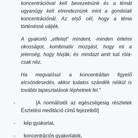
koncentrációval kell bevezetnünk és a témát
ugyanúgy kell elrendeznünk mint a gondolati
koncentrációnál. Az első cél, hogy a téma
történéssé
váljék.
A gyakorló „elfelejt” mindent, -minden értelmi
okosságot, kombinatív mozgást, hogy mi a
jelenség, hogy hívják, és mindazt amit
tud
róla-
csak néz.
Ha megvalósul a koncentráltan figyelő
elcsöndesedés, akkor tudatos szándék nélkül is
további tapasztalások léphetnek fel.”
-
[A normálistól az egészségesig részletek
Észlelési meditáció című fejezetből]
-
kép gyakorlat,
-
koncentrációs gyakorlatok,