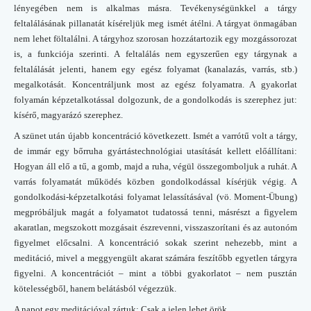
lényegében nem is alkalmas másra. Tevékenységünkkel a tárgy
feltalálásának pillanatát kíséreljük meg ismét átélni. A tárgyat önmagában
nem lehet föltalálni. A tárgyhoz szorosan hozzátartozik egy mozgássorozat
is, a funkciója szerinti. A feltalálás nem egyszerűen egy tárgynak a
feltalálását jelenti, hanem egy egész folyamat (kanalazás, varrás, stb.)
megalkotását. Koncentráljunk most az egész folyamatra. A gyakorlat
folyamán képzetalkotással dolgozunk, de a gondolkodás is szerephez jut:
kísérő, magyarázó szerephez.
A szünet után újabb koncentráció következett. Ismét a varrótű volt a tárgy,
de immár egy bőrruha gyártástechnológiai utasítását kellett előállítani:
Hogyan áll elő a tű, a gomb, majd a ruha, végül összegomboljuk a ruhát. A
varrás folyamatát működés közben gondolkodással kísérjük végig. A
gondolkodási-képzetalkotási folyamat lelassításával (vö. Moment-Übung)
megpróbáljuk magát a folyamatot tudatossá tenni, másrészt a figyelem
akaratlan, megszokott mozgásait észrevenni, visszaszorítani és az autonóm
figyelmet előcsalni. A koncentráció sokak szerint nehezebb, mint a
meditáció, mivel a meggyengült akarat számára feszítőbb egyetlen tárgyra
figyelni. A koncentrációt – mint a többi gyakorlatot – nem pusztán
kötelességből, hanem belátásból végezzük.
A napot egy meditációval zártuk: Csak a jelen lehet örök.