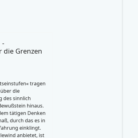
 -
r die Grenzen
seinstufen« tragen
über die
 des sinnlich
ewußstein hinaus.
 dem tätigen Denken
maß, durch das es in
fahrung einklingt.
ewind anbietet, ist