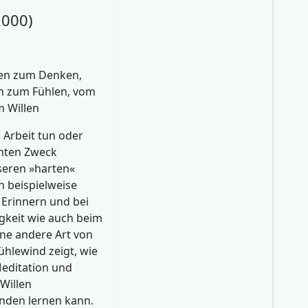
2000)
en zum Denken,
n zum Fühlen, vom
 Willen
 Arbeit tun oder
mten Zweck
seren »harten«
n beispielweise
 Erinnern und bei
igkeit wie auch beim
ine andere Art von
ühlewind zeigt, wie
editation und
Willen
den lernen kann.