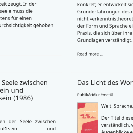
eit zeugt. In der
konkret; er entwickelt s
seele muss die
Grunderfahrungen des 
tens für einen
nicht »erkenntnistheoret
urchsichtigkeit gehoben
der Form und Sprache ei
Praxis, die sich über ihre
Grundlagen verständigt.
Read more …
 Seele zwischen
Das Licht des Wor
ein und
Publikációk németül
ein (1986)
Welt, Sprache
Der Titel dies
en der Seele zwischen
verständlich,
bewußtsein und
Augenblicke e