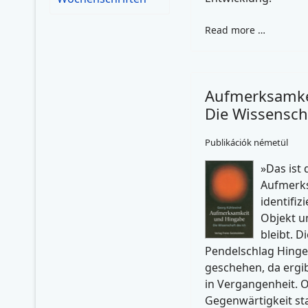
Read more …
Aufmerksamke
Die Wissenscha
Publikációk németül
»Das ist 
Aufmerks
identifiz
Objekt u
bleibt. 
Pendelschlag Hing
geschehen, da ergib
in Vergangenheit. O
Gegenwärtigkeit sta