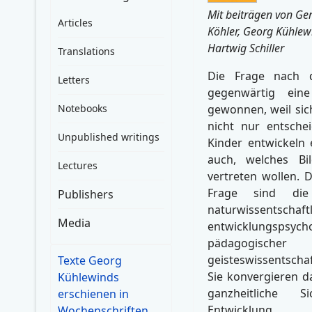
Mit beiträgen von Ge
Articles
Köhler, Georg Kühlew
Hartwig Schiller
Translations
Die Frage nach 
Letters
gegenwärtig eine
Notebooks
gewonnen, weil sic
nicht nur entsche
Unpublished writings
Kinder entwickeln 
auch, welches B
Lectures
vertreten wollen. 
Frage sind die
Publishers
naturwissentschaftl
Media
entwicklungspsycho
pädagog
geisteswissentscha
Texte Georg
Sie konvergieren da
Kühlewinds
ganzheitliche S
erschienen in
Entwicklung.
Wochenschriften