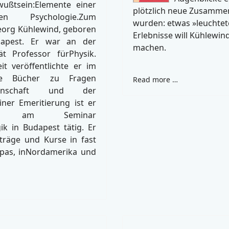
ußtsein:Elemente einer
plötzlich neue Zusamme
ellen Psychologie.Zum
wurden: etwas »leuchtete
eorg Kühlewind, geboren
Erlebnisse will Kühlewi
dapest. Er war an der
machen.
ät Professor fürPhysik.
t veröffentlichte er im
he Bücher zu Fragen
Read more …
issenschaft und der
iner Emeritierung ist er
t am Seminar
k in Budapest tätig. Er
rträge und Kurse in fast
opas, inNordamerika und