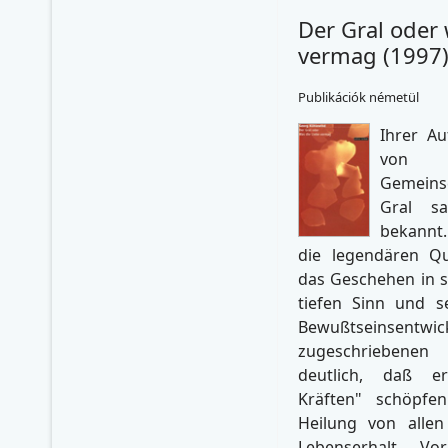
Der Gral oder 
vermag (1997
Publikációk németül
Ihrer Au
von d
Gemeins
Gral s
bekannt
die legendären Qu
das Geschehen in s
tiefen Sinn und s
Bewußtseinsentw
zugeschriebenen
deutlich, daß e
Kräften" schöpfen
Heilung von allen
Lebenserhalt. Vo