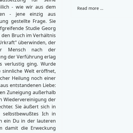
eilich - wie wir aus dem
Read more …
ssen - jene einzig aus
ung gestellte Frage. Sie
efgreifende Studie Georg
 den Bruch im Verhältnis
rkraft" überwinden, der
der Mensch nach der
ng der Verführung erlag
s verlustig ging. Wurde
sinnliche Welt eröffnet,
lcher Heilung noch einer
raus entstandenen Liebe:
inen Zuneigung außerhalb
h Wiedervereinigung der
hter. Sie äußert sich in
n selbstbewußtes Ich in
n ein Du in der lauteren
ihm damit die Erweckung