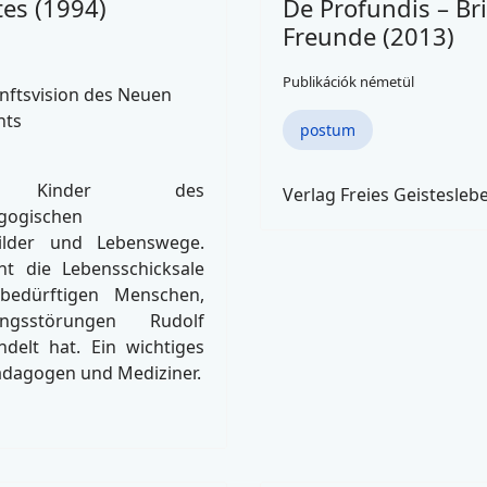
tes (1994)
De Profundis – Bri
Freunde (2013)
Publikációk németül
nftsvision des Neuen
nts
postum
 Kinder des
Verlag Freies Geistesleb
gogischen
bilder und Lebenswege.
ht die Lebensschicksale
ebedürftigen Menschen,
ngsstörungen Rudolf
delt hat. Ein wichtiges
ädagogen und Mediziner.