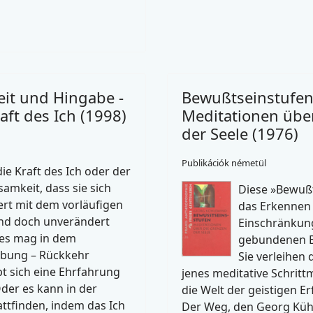
it und Hingabe -
Bewußtseinstufen
ft des Ich (1998)
Meditationen übe
der Seele (1976)
Publikációk németül
die Kraft des Ich oder der
amkeit, dass sie sich
Diese »Bewußt
iert mit dem vorläufigen
das Erkennen 
nd doch unverändert
Einschränkung
Dies mag in dem
gebundenen B
ebung – Rückkehr
Sie verleihen
t sich eine Ehrfahrung
jenes meditative Schritt
der es kann in der
die Welt der geistigen Er
ttfinden, indem das Ich
Der Weg, den Georg Kühl