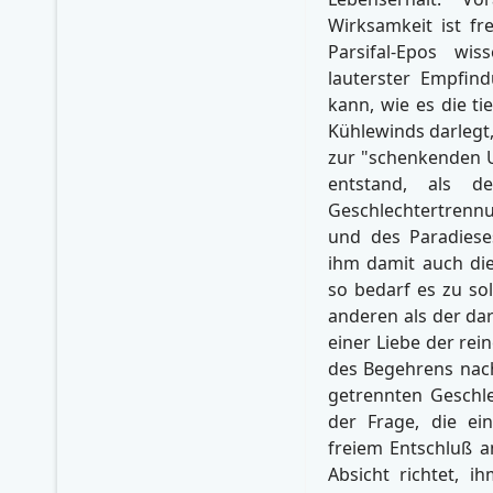
Wirksamkeit ist fr
Parsifal-Epos wi
lauterster Empfind
kann, wie es die ti
Kühlewinds darlegt,
zur "schenkenden U
entstand, als 
Geschlechtertrennu
und des Paradiese
ihm damit auch die 
so bedarf es zu so
anderen als der da
einer Liebe der re
des Begehrens nac
getrennten Geschlec
der Frage, die ei
freiem Entschluß a
Absicht richtet, 