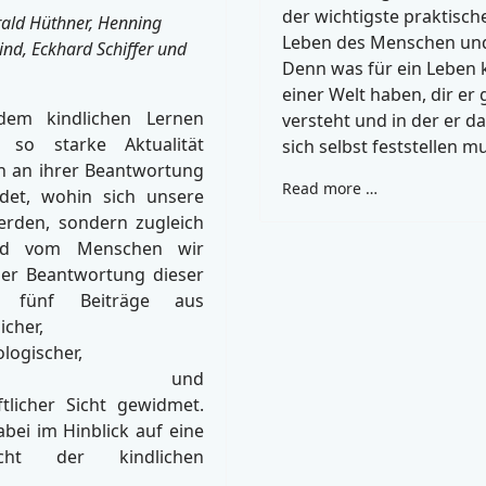
der wichtigste praktische
rald Hüthner, Henning
Leben des Menschen und
ind, Eckhard Schiffer und
Denn was für ein Leben 
einer Welt haben, dir er 
dem kindlichen Lernen
versteht und in der er d
 so starke Aktualität
sich selbst feststellen m
h an ihrer Beantwortung
Read more …
idet, wohin sich unsere
erden, sondern zugleich
ild vom Menschen wir
Der Beantwortung dieser
 fünf Beiträge aus
icher,
logischer,
ischer und
ftlicher Sicht gewidmet.
bei im Hinblick auf eine
icht der kindlichen