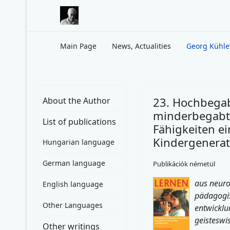
Main Page
News, Actualities
Georg Kühl
23. Hochbegab
About the Author
minderbegabt
List of publications
Fähigkeiten e
Kindergenerat
Hungarian language
German language
Publikációk németül
aus neuro
English language
pädagogis
Other Languages
entwicklu
geisteswis
Other writings