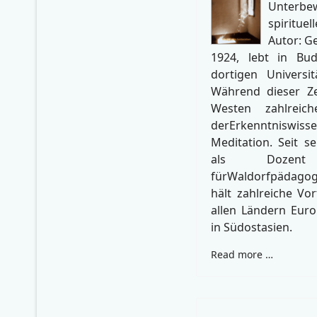
Unterbew
spiritu
Autor: G
1924, lebt in Bu
dortigen Universit
Während dieser Zei
Westen zahlreic
derErkenntnisw
Meditation. Seit se
als Dozen
fürWaldorfpädagogi
hält zahlreiche Vo
allen Ländern Eur
in Südostasien.
Read more …