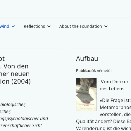
ewind
Reflections
About the Foundation
t –
Aufbau
. Von den
Publikációk németül
iner neuen
ion (2004)
Vom Denken 
des Lebens
»Die Frage ist:
biologischer,
Metamorphos
cher,
vorstellen, die
ngspsychologischer und
Qualität ändert? Diese 
senschaftlicher Sicht
Värenderung ist die wich