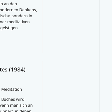
ich an den
modernen Denkens,
isch«, sondern in
ner meditativen
 geistigen
tes (1984)
, Meditation
e Buches wird
 wenn man sich an
rinnert, in denen