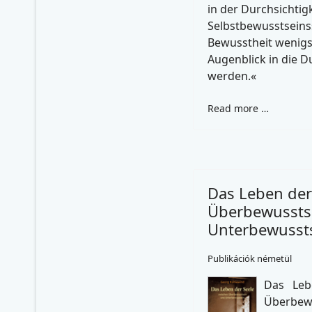
in der Durchsichtigk
Selbstbewusstseins
Bewusstheit wenigs
Augenblick in die D
werden.«
Read more …
Das Leben der
Überbewussts
Unterbewussts
Publikációk németül
Das Leb
Über