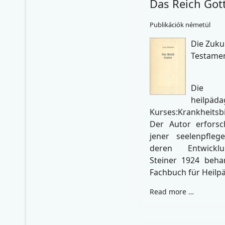
Das Reich Got
Publikációk németül
Die Zuku
Testame
Die
heilpäda
Kurses:Krankheits
Der Autor erforsc
jener seelenpfleg
deren Entwicklu
Steiner 1924 behan
Fachbuch für Heilp
Read more …