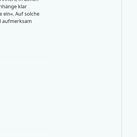
nhänge klar
 ein«. Auf solche
nd aufmerksam