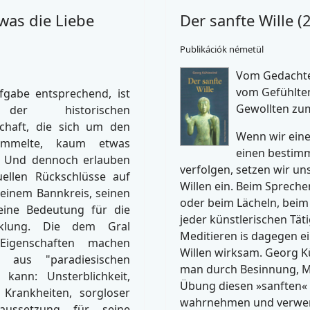
was die Liebe
Der sanfte Wille (
)
Publikációk németül
Vom Gedacht
vom Gefühlte
fgabe entsprechend, ist
Gewollten zum
er historischen
chaft, die sich um den
Wenn wir eine
ammelte, kaum etwas
einen bestim
. Und dennoch erlauben
verfolgen, setzen wir un
ellen Rückschlüsse auf
Willen ein. Beim Spreche
einem Bannkreis, seinen
oder beim Lächeln, beim
eine Bedeutung für die
jeder künstlerischen Tät
icklung. Die dem Gral
Meditieren is dagegen e
 Eigenschaften machen
Willen wirksam. Georg K
r aus "paradiesischen
man durch Besinnung, M
 kann: Unsterblichkeit,
Übung diesen »sanften« 
 Krankheiten, sorgloser
wahrnehmen und verwen
raussetzung für seine