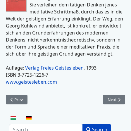
Sie verleihen dem tätigen Denken jenes
meditative Schrittmaß, durch das es in die
Welt der geistigen Erfahrung einklingt. Der Weg, den
Georg Kühlewind anbietet, ist konkret; er entwickelt
sich an den Grunderfahrungen des modernen
Denkens, nicht »erkenntnistheoretisch«, sondern in
der Form und Sprache einer meditativen Praxis, die
sich über ihre geistigen Grundlagen verständigt.
Auflage:
Verlag Freies Geistesleben
, 1993
ISBN 3-7725-1226-7
www.geistesleben.com
Previous article: Aufmerksamkeit und Hingabe - Die Wissensc
Next articl
Prev
Next
Select your language
Search
Search