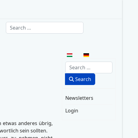
Search
Select your language
Search
Search
Newsletters
Login
m etwas anderes übrig,
rtlich sein sollten.
kurs zu nehmen nicht