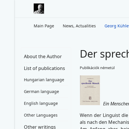
Main Page
News, Actualities
Georg Kühl
Der sprec
About the Author
List of publications
Publikációk németül
Hungarian language
German language
Ein Mensche
English language
Wenn der Linguist die
Other Languages
als nach den Mechanis
Other writings
Am Anfang aber, bei