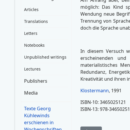
möglich: Das Kind s
Articles
Wendung neue Begriffi
Trennung von Sprache
Translations
doch die Sprache unab
Letters
Notebooks
In diesem Versuch w
Unpublished writings
erscheinenden und 
materialistisches Me
Lectures
Redundanz, Energetik
Kreativität und ihren
Publishers
Klostermann
, 1991
Media
ISBN-10: 3465025121
Texte Georg
ISBN-13: 978-3465025
Kühlewinds
erschienen in
Wochenschriften