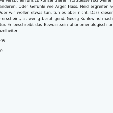
Wir versuchen uns zu konzentrieren, stattdessen schweifen
 anderen. Oder Gefühle wie Ärger, Hass, Neid ergreifen 
Oder wir wollen etwas tun, tun es aber nicht. Dass dies
e erscheint, ist wenig beruhigend. Georg Kühlewind ma
ntur. Er beschreibt das Bewusstsein phänomenologisch und
nzelheiten.
005
-0
inder (2001)