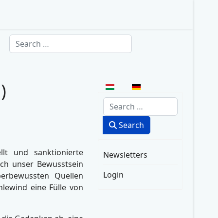
Search
)
Select your language
Search
Search
lt und sanktionierte
Newsletters
ich unser Bewusstsein
Login
berbewussten Quellen
lewind eine Fülle von