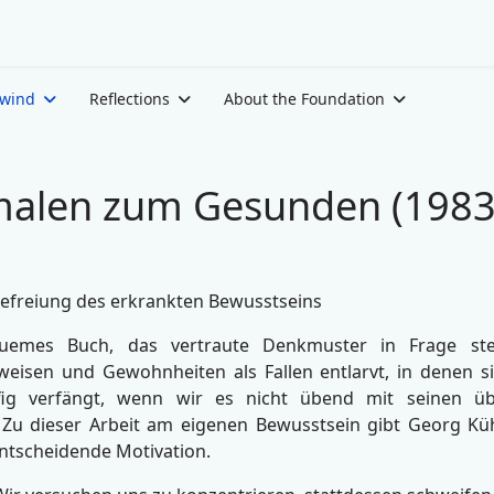
ewind
Reflections
About the Foundation
alen zum Gesunden (1983
efreiung des erkrankten Bewusstseins
uemes Buch, das vertraute Denkmuster in Frage stel
weisen und Gewohnheiten als Fallen entlarvt, in denen s
fig verfängt, wenn wir es nicht übend mit seinen ü
 Zu dieser Arbeit am eigenen Bewusstsein gibt Georg Küh
ntscheidende Motivation.