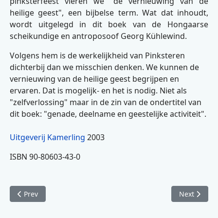
pinksterfeest vieren we "de vernieuwing van de
heilige geest", een bijbelse term. Wat dat inhoudt,
wordt uitgelegd in dit boek van de Hongaarse
scheikundige en antroposoof Georg Kühlewind.
Volgens hem is de werkelijkheid van Pinksteren
dichterbij dan we misschien denken. We kunnen de
vernieuwing van de heilige geest begrijpen en
ervaren. Dat is mogelijk- en het is nodig. Niet als
"zelfverlossing" maar in de zin van de ondertitel van
dit boek: "genade, deelname en geestelijke activiteit".
Uitgeverij Kamerling
2003
ISBN 90-80603-43-0
Previous article: De la Normalidad a la Salud
Next article
Prev
Next