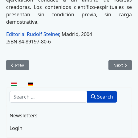
creadoras. Los contenidos científico-espirituales se
presentan sin condición previa, sin carga
demostrativa.
Editorial Rudolf Steiner
, Madrid, 2004
ISBN 84-89197-80-6
Previous article: Normaluridan djanssagisaken
Next article
Prev
Next
Select your language
Search
Search
Newsletters
Login