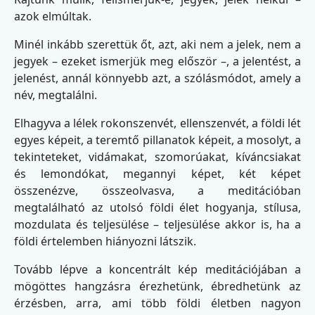
azok elmúltak.
Minél inkább szerettük őt, azt, aki nem a jelek, nem a
jegyek – ezeket ismerjük meg először –, a jelentést, a
jelenést, annál könnyebb azt, a szólásmódot, amely a
név, megtalálni.
Elhagyva a lélek rokonszenvét, ellenszenvét, a földi lét
egyes képeit, a teremtő pillanatok képeit, a mosolyt, a
tekinteteket, vidámakat, szomorúakat, kíváncsiakat
és lemondókat, megannyi képet, két képet
összenézve, összeolvasva, a meditációban
megtalálható az utolsó földi élet hogyanja, stílusa,
mozdulata és teljesülése – teljesülése akkor is, ha a
földi értelemben hiányozni látszik.
Tovább lépve a koncentrált kép meditációjában a
mögöttes hangzásra érezhetünk, ébredhetünk az
érzésben, arra, ami több földi életben nagyon