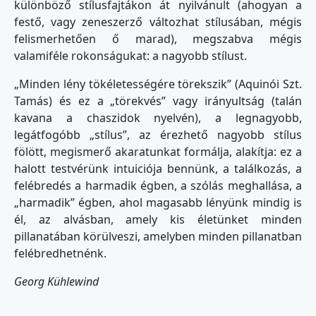
különböző stílusfajtákon át nyilvánult (ahogyan a
festő, vagy zeneszerző változhat stílusában, mégis
felismerhetően ő marad), megszabva mégis
valamiféle rokonságukat: a nagyobb stílust.
„Minden lény tökéletességére törekszik” (Aquinói Szt.
Tamás) és ez a „törekvés” vagy irányultság (talán
kavana a chaszidok nyelvén), a legnagyobb,
legátfogóbb „stílus”, az érezhető nagyobb stílus
fölött, megismerő akaratunkat formálja, alakítja: ez a
halott testvérünk intuiciója bennünk, a találkozás, a
felébredés a harmadik égben, a szólás meghallása, a
„harmadik” égben, ahol magasabb lényünk mindig is
él, az alvásban, amely kis életünket minden
pillanatában körülveszi, amelyben minden pillanatban
felébredhetnénk.
Georg Kühlewind