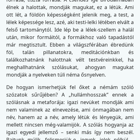
élnek a halottak, mondják magukat, ez a létük. Ami
ott lét, a földön képességként jelenik meg, a test, a
lélek képessége lesz, azé, aki testi-lelki létében elvált a
felső tartománytól. Ide lép be a lélek-szellem a halál
után, mikor formáitól, a formákhoz való tapadástól
már megtisztult. Ebben a világszférában ébredünk
föl, talán pillanatokra, meditációnkban és
találkozhatnánk halottnak vélt testvéreinkkel, ha
meghallhatnánk szólásukat, ahogyan magukat
mondják a nyelveken túli néma ősnyelven.
De hogyan ismerhetjük fel őket a némám szóló
szózatok sűrűjében? A „hullámhosszak” ennek a
szólásnak a metaforája: igazi nevüket mondják ami
nem valaminek az elnevezése, ami önmagában nem
név, hanem az a név, amely létük és lényegük, ami
mellett nincsen még-valamijök. A szólás hogyanja az
igazi egyedi jellemző – senki más így nem beszél.
Rajtunk múlik, felismerjük-e, jegyek, jelek nélkül –