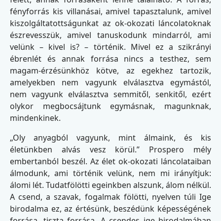
fényforrás kis villanásai, amivel tapasztalunk, amivel
kiszolgáltatottságunkat az ok-okozati láncolatoknak
észrevesszük, amivel tanuskodunk mindarról, ami
velünk – kivel is? – történik. Mivel ez a szikrányi
ébrenlét és annak forrása nincs a testhez, sem
magam-érzésünkhöz kötve, az egekhez tartozik,
amelyekben nem vagyunk elválasztva egymástól,
nem vagyunk elválasztva semmitől, senkitől, ezért
olykor megbocsájtunk egymásnak, magunknak,
mindenkinek.
„Oly anyagból vagyunk, mint álmaink, és kis
életünkben alvás vesz körül.” Prospero mély
embertanból beszél. Az élet ok-okozati láncolataiban
álmodunk, ami történik velünk, nem mi irányítjuk:
álomi lét. Tudatfölötti egeinkben alszunk, álom nélkül.
A csend, a szavak, fogalmak fölötti, nyelven túli Ige
birodalma ez, az értésünk, beszédünk képességének
forrása, tiszta forrása. A csendes ige birodalmában