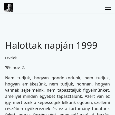
Halottak napján 1999
Levelek
’99. nov. 2.
Nem tudjuk, hogyan gondolkodunk, nem tudjuk,
hogyan emlékezünk, nem tudjuk, honnan, hogyan
vannak sejtelmeink, nem tapasztaljuk figyelmünket,
amellyel minden egyebet tapasztalunk. Azért van ez
így, mert ezek a képességek lelkünk egében, szellemi
részében gyökereznek és ez a tartomány tudatunk
felett, annak forrásaként lenne található. A forrás,