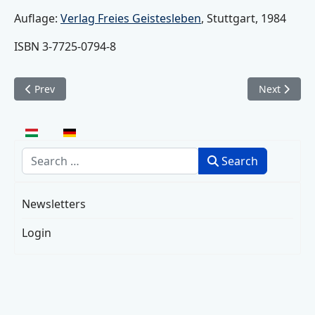
Auflage:
Verlag Freies Geistesleben
, Stuttgart, 1984
ISBN 3-7725-0794-8
Previous article: Das Leben der Seele zwischen Überbewusst
Next article
Prev
Next
Select your language
Search
Search
Newsletters
Login