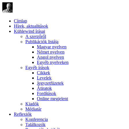
Címlap
Hírek, aktualitások
Kühlewind írásai
A szerzőről
Publikációk listája
Magyar nyelven
Német nyelven
Angol nyelven
Egyéb nyelveken
Egyéb írások
Cikkek
Levelek
Jegyzetfüzetek
Átiratok
Fordítások
Online megjelent
Kiadók
Médiatár
Reflexiók
Konferencia
Találkozók