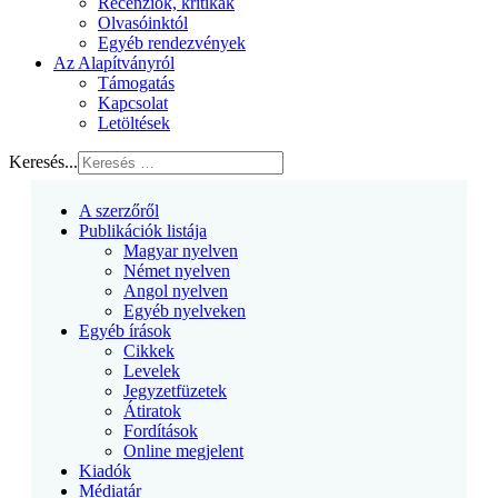
Recenziók, kritikák
Olvasóinktól
Egyéb rendezvények
Az Alapítványról
Támogatás
Kapcsolat
Letöltések
Keresés...
A szerzőről
Publikációk listája
Magyar nyelven
Német nyelven
Angol nyelven
Egyéb nyelveken
Egyéb írások
Cikkek
Levelek
Jegyzetfüzetek
Átiratok
Fordítások
Online megjelent
Kiadók
Médiatár