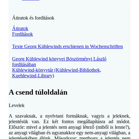
Átiratok és fordítások
Átiratok
Fordítások
Texte Georg Kühlewinds erschienen in Wochenschriften
Georg Kühlewind könyvei Böszörményi László
fordításában
Kühlewind-könyvtár (Kühlewind-Bibliothek,
Kuehlewind-Library)
A csend túloldalán
Levelek
A szavaknak, a nyelvtani formáknak, vagyis a jeleknek,
jelentésük van. Ez két fontos megállapításra ad módot.
Először: mivel a jelentés nem anyagi létező (miből is lenne?),
az anyagi világban és ugyanakkor egy nem-anyagi világban, a
jelentésekében élünk. Másodszor: merthogy a jelentés nem