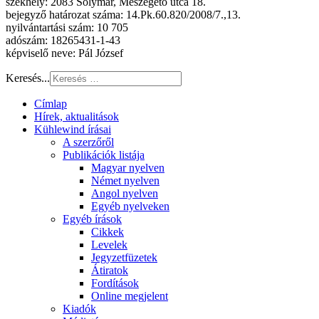
székhely: 2083 Solymár, Mészégető utca 18.
bejegyző határozat száma: 14.Pk.60.820/2008/7.,13.
nyilvántartási szám: 10 705
adószám: 18265431-1-43
képviselő neve: Pál József
Keresés...
Címlap
Hírek, aktualitások
Kühlewind írásai
A szerzőről
Publikációk listája
Magyar nyelven
Német nyelven
Angol nyelven
Egyéb nyelveken
Egyéb írások
Cikkek
Levelek
Jegyzetfüzetek
Átiratok
Fordítások
Online megjelent
Kiadók