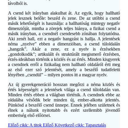
távolból is.
A csend két irányban alakulhat át. Az egyik, hogy hallható
jelek lesznek belőle: beszéd és zene. De az utóbbi a csend
másik lehetőségét is használja: a hallhatóság mintegy negatív
dimenzióját, mintha a zörejek teljes hiánya, a fizikai csend a
másik irányban, a csendnél csendesebb zónában folytatódna.
Aki zenét hall, ezt a negatív hangzást is hallja. A jelentések
néma „nyelve” ebben a dimenzióban, a csend túloldalán
„hangzik”. Akár a zene, ez a nyelv is érzésekben
„gondolkodik”; artikulált és struktúrált megismerő érzésben,
érzés-ideákban történik a közlés és az értés. Minden kisgyerek
a csendnek erről a fizikailag nem hallható oldaláról érti meg
az első ezer szó jelentését, amely a beszélő tudatfeletti
lényében „csendül” – milyen pontos itt a magyar nyelv.
Az új gyerekgeneráció hosszan megőrzi a néma közlés és
értés képességét: a jelentések világa a csend túloldalán van.
Minden értés ebben a világban történik. A csendnek ebbe az
oldalába vésődik bele minden új, ember-alkotta jelentés.
Pünkösd a beszélő csend ünnepe. Ennek jelében születnek és
élnek a nálunk nyitottabb és ezért szellemibb jövendő
emberiség első előörsei.
Előző cikk: A titok
Előző
Következő cikk: Tapasztalás