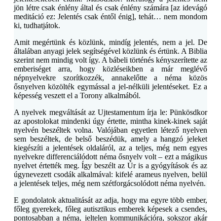
jön létre csak énlény által és csak énlény számára [az idevágó
meditáció ez: Jelentés csak éntől énig], tehát… nem mondom
ki, tudhatjátok.
Amit megértünk és közlünk, mindíg jelentés, nem a jel. De
általában anyagi jelek segítségével közlünk és értünk. A Biblia
szerint nem mindig volt így. A bábeli történés kényszerítette az
emberiséget arra, hogy közléseikben a már meglévő
népnyelvekre szorítkozzék, annakelőtte a néma közös
ősnyelven közölték egymással a jel-nélküli jelentéseket. Ez a
képesség veszett el a Torony alkalmából.
A nyelvek megváltását az Ujtestamentum írja le: Pünkösdkor
az apostolokat mindenki úgy értette, mintha kinek-kinek saját
nyelvén beszéltek volna. Valójában egyetlen létező nyelven
sem beszéltek, de belső beszédük, amely a hangzó jeleket
kiegészíti a jelentések oldaláról, az a teljes, még nem egyes
nyelvekre differenciálódott néma ősnyelv volt – ezt a mágikus
nyelvet értették meg. Így beszélt az Úr is a gyógyítások és az
úgynevezett csodák alkalmával: kifelé arameus nyelven, belül
a jelentések teljes, még nem szétforgácsolódott néma nyelvén.
E gondolatok aktualitását az adja, hogy ma egyre több ember,
főleg gyerekek, főleg autisztikus emberek képesek a csendes,
pontosabban a néma, jeltelen kommunikációra, sokszor akár