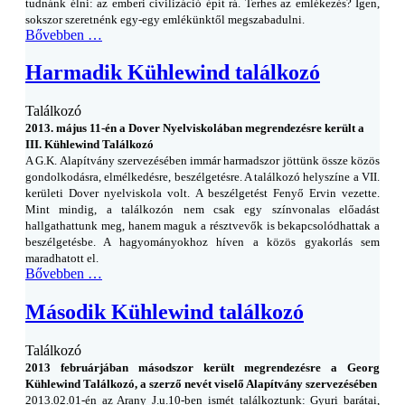
tudnánk élni: az emberi civilizáció épít rá. Terhes az emlékezés? Igen,
sokszor szeretnénk egy-egy emlékünktől megszabadulni.
Bővebben …
Harmadik Kühlewind találkozó
Találkozó
2013. május 11-én a Dover Nyelviskolában megrendezésre került a
III. Kühlewind Találkozó
A G.K. Alapítvány szervezésében immár harmadszor jöttünk össze közös
gondolkodásra, elmélkedésre, beszélgetésre. A találkozó helyszíne a VII.
kerületi Dover nyelviskola volt. A beszélgetést Fenyő Ervin vezette.
Mint mindig, a találkozón nem csak egy színvonalas előadást
hallgathattunk meg, hanem maguk a résztvevők is bekapcsolódhattak a
beszélgetésbe. A hagyományokhoz híven a közös gyakorlás sem
maradhatott el.
Bővebben …
Második Kühlewind találkozó
Találkozó
2013 februárjában másodszor került megrendezésre a Georg
Kühlewind Találkozó, a szerző nevét viselő Alapítvány szervezésében
2013.02.01-én az Arany J.u.10-ben ismét találkoztunk: Gyuri barátai,