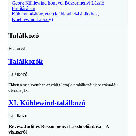
Georg Kühlewind könyvei Böszörményi László
fordításában
Kühlewind-könyvtár (Kühlewind-Bibliothek,
Kuehlewind-Library)
Találkozó
Featured
Találkozók
Találkozó
Ebben a menüpontban az eddig lezajlott találkozóink beszámolóit
olvashatják.
XI. Kühlewind-találkozó
Találkozó
Révész Judit és Böszörményi László előadása – A
vigaszról