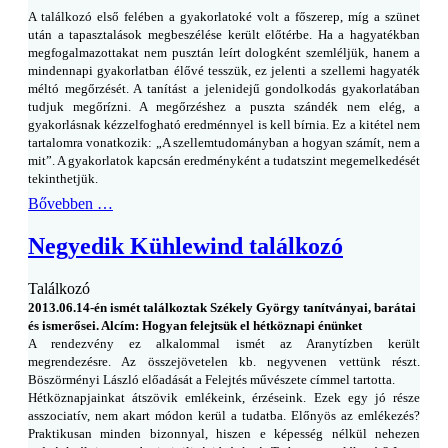
A találkozó első felében a gyakorlatoké volt a főszerep, míg a szünet
után a tapasztalások megbeszélése került előtérbe. Ha a hagyatékban
megfogalmazottakat nem pusztán leírt dologként szemléljük, hanem a
mindennapi gyakorlatban élővé tesszük, ez jelenti a szellemi hagyaték
méltó megőrzését. A tanítást a jelenidejű gondolkodás gyakorlatában
tudjuk megőrízni. A megőrzéshez a puszta szándék nem elég, a
gyakorlásnak kézzelfogható eredménnyel is kell bírnia. Ez a kitétel nem
tartalomra vonatkozik: „A szellemtudományban a hogyan számít, nem a
mit”. A gyakorlatok kapcsán eredményként a tudatszint megemelkedését
tekinthetjük.
Bővebben …
Negyedik Kühlewind találkozó
Találkozó
2013.06.14-én ismét találkoztak Székely György tanítványai, barátai
és ismerősei. Alcím: Hogyan felejtsük el hétköznapi énünket
A rendezvény ez alkalommal ismét az Aranytízben került
megrendezésre. Az összejövetelen kb. negyvenen vettünk részt.
Böszörményi László előadását a Felejtés művészete címmel tartotta.
Hétköznapjainkat átszövik emlékeink, érzéseink. Ezek egy jó része
asszociatív, nem akart módon kerül a tudatba. Előnyös az emlékezés?
Praktikusan minden bizonnyal, hiszen e képesség nélkül nehezen