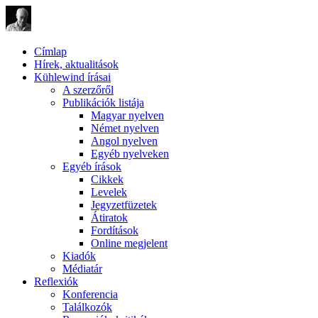
Címlap
Hírek, aktualitások
Kühlewind írásai
A szerzőről
Publikációk listája
Magyar nyelven
Német nyelven
Angol nyelven
Egyéb nyelveken
Egyéb írások
Cikkek
Levelek
Jegyzetfüzetek
Átiratok
Fordítások
Online megjelent
Kiadók
Médiatár
Reflexiók
Konferencia
Találkozók