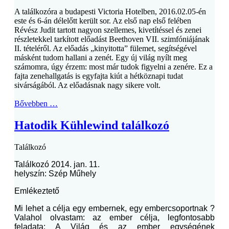
A találkozóra a budapesti Victoria Hotelben, 2016.02.05-én
este és 6-án délelőtt került sor. Az első nap első felében
Révész Judit tartott nagyon szellemes, kivetítéssel és zenei
részletekkel tarkított előadást Beethoven VII. szimfóniájának
II. tételéről. Az előadás „kinyitotta” fülemet, segítségével
másként tudom hallani a zenét. Egy új világ nyílt meg
számomra, úgy érzem: most már tudok figyelni a zenére. Ez a
fajta zenehallgatás is egyfajta kiút a hétköznapi tudat
sivárságából. Az előadásnak nagy sikere volt.
Bővebben …
Hatodik Kühlewind találkozó
Találkozó
Találkozó 2014. jan. 11.
helyszín: Szép Műhely
Emlékeztető
Mi lehet a célja egy embernek, egy embercsoportnak ?
Valahol olvastam: az ember célja, legfontosabb
feladata: A Világ és az ember egységének