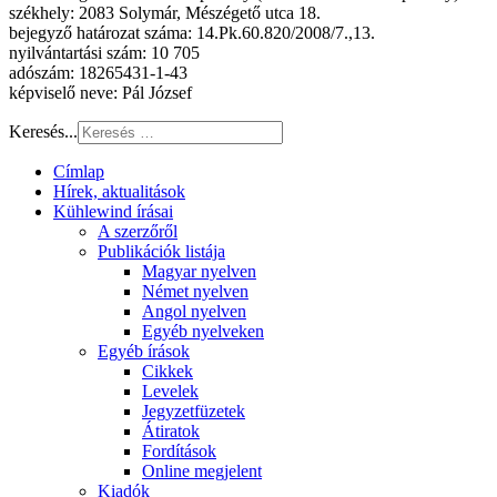
székhely: 2083 Solymár, Mészégető utca 18.
bejegyző határozat száma: 14.Pk.60.820/2008/7.,13.
nyilvántartási szám: 10 705
adószám: 18265431-1-43
képviselő neve: Pál József
Keresés...
Címlap
Hírek, aktualitások
Kühlewind írásai
A szerzőről
Publikációk listája
Magyar nyelven
Német nyelven
Angol nyelven
Egyéb nyelveken
Egyéb írások
Cikkek
Levelek
Jegyzetfüzetek
Átiratok
Fordítások
Online megjelent
Kiadók