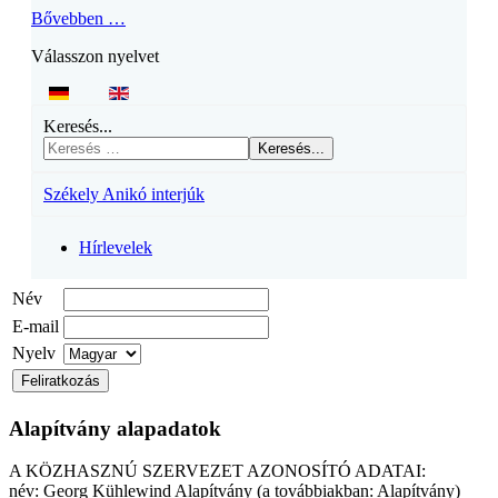
Bővebben …
Válasszon nyelvet
Keresés...
Keresés...
Székely Anikó interjúk
Hírlevelek
Név
E-mail
Nyelv
Alapítvány alapadatok
A KÖZHASZNÚ SZERVEZET AZONOSÍTÓ ADATAI:
név: Georg Kühlewind Alapítvány (a továbbiakban: Alapítvány)