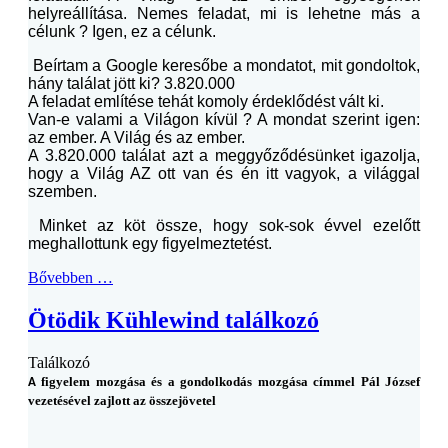
helyreállítása. Nemes feladat, mi is lehetne más a
célunk ? Igen, ez a célunk.
Beírtam a Google keresőbe a mondatot, mit gondoltok,
hány találat jött ki? 3.820.000
A feladat említése tehát komoly érdeklődést vált ki.
Van-e valami a Világon kívül ? A mondat szerint igen:
az ember. A Világ és az ember.
A 3.820.000 találat azt a meggyőződésünket igazolja,
hogy a Világ AZ ott van és én itt vagyok, a világgal
szemben.
Minket az köt össze, hogy sok-sok évvel ezelőtt
meghallottunk egy figyelmeztetést.
Bővebben …
Ötödik Kühlewind találkozó
Találkozó
figyelem mozgása és a gondolkodás mozgása címmel Pál József
A
vezetésével zajlott az összejövetel