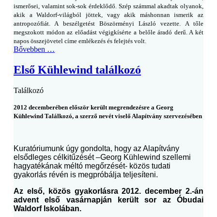
ismerősei, valamint sok-sok érdeklődő. Szép számmal akadtak olyanok,
akik a Waldorf-világból jöttek, vagy akik máshonnan ismerik az
antropozófiát. A beszélgetést Böszörményi László vezette. A tőle
megszokott módon az előadást végigkísérte a belőle áradó derű. A két
napos összejövetel címe emlékezés és felejtés volt.
Bővebben …
Első Kühlewind találkozó
Találkozó
2012 decemberében először került megrendezésre a Georg
Kühlewind Találkozó, a szerző nevét viselő Alapítvány szervezésében
Kuratóriumunk úgy gondolta, hogy az Alapítvány
elsődleges célkitűzését –Georg Kühlewind szellemi
hagyatékának méltó megőrzését- közös tudati
gyakorlás révén is megpróbálja teljesíteni.
Az első, közös gyakorlásra 2012. december 2.-án
advent első vasárnapján került sor az Óbudai
Waldorf Iskolában.