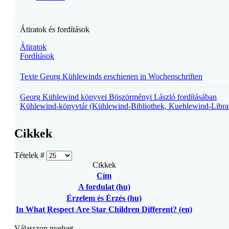
Átiratok és fordítások
Átiratok
Fordítások
Texte Georg Kühlewinds erschienen in Wochenschriften
Georg Kühlewind könyvei Böszörményi László fordításában
Kühlewind-könyvtár (Kühlewind-Bibliothek, Kuehlewind-Libra
Cikkek
Tételek #
Cikkek
Cím
A fordulat (hu)
Érzelem és Érzés (hu)
In What Respect Are Star Children Different? (en)
Válasszon nyelvet