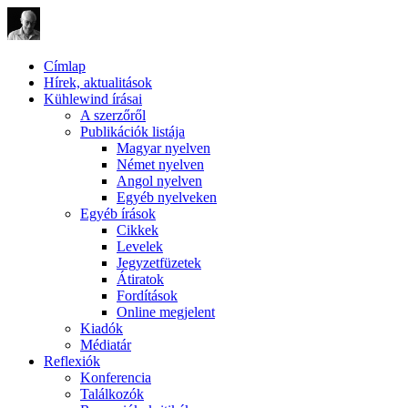
Címlap
Hírek, aktualitások
Kühlewind írásai
A szerzőről
Publikációk listája
Magyar nyelven
Német nyelven
Angol nyelven
Egyéb nyelveken
Egyéb írások
Cikkek
Levelek
Jegyzetfüzetek
Átiratok
Fordítások
Online megjelent
Kiadók
Médiatár
Reflexiók
Konferencia
Találkozók