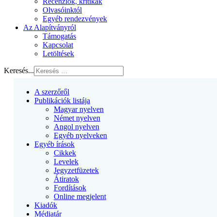
Recenziók, kritikák
Olvasóinktól
Egyéb rendezvények
Az Alapítványról
Támogatás
Kapcsolat
Letöltések
Keresés...
A szerzőről
Publikációk listája
Magyar nyelven
Német nyelven
Angol nyelven
Egyéb nyelveken
Egyéb írások
Cikkek
Levelek
Jegyzetfüzetek
Átiratok
Fordítások
Online megjelent
Kiadók
Médiatár