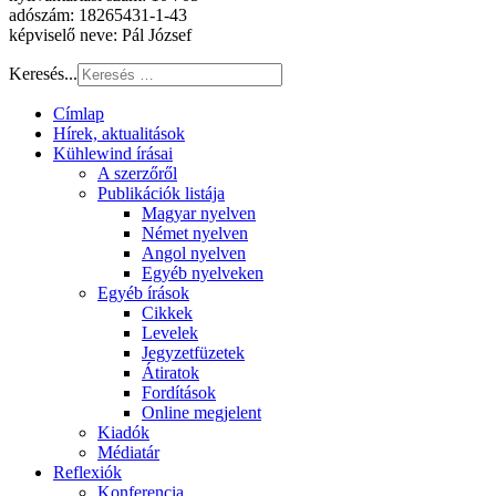
adószám: 18265431-1-43
képviselő neve: Pál József
Keresés...
Címlap
Hírek, aktualitások
Kühlewind írásai
A szerzőről
Publikációk listája
Magyar nyelven
Német nyelven
Angol nyelven
Egyéb nyelveken
Egyéb írások
Cikkek
Levelek
Jegyzetfüzetek
Átiratok
Fordítások
Online megjelent
Kiadók
Médiatár
Reflexiók
Konferencia