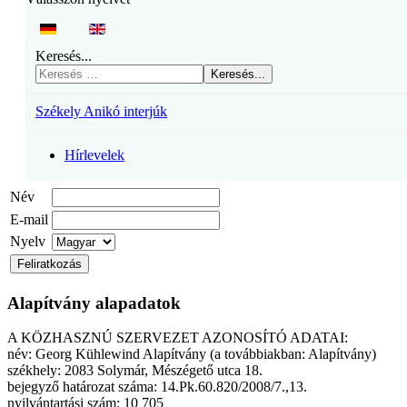
Keresés...
Keresés...
Székely Anikó interjúk
Hírlevelek
Név
E-mail
Nyelv
Alapítvány alapadatok
A KÖZHASZNÚ SZERVEZET AZONOSÍTÓ ADATAI:
név: Georg Kühlewind Alapítvány (a továbbiakban: Alapítvány)
székhely: 2083 Solymár, Mészégető utca 18.
bejegyző határozat száma: 14.Pk.60.820/2008/7.,13.
nyilvántartási szám: 10 705