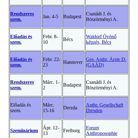
Rendszeres
Csanádi J. és
Jan. 4-5
Budapest
szem.
Böszörményi A.
Előadás és
Febr. 8-
Waldorf Óvónő
Bécs
szem.
10
képzés, Bécs
Előadás és
Febr. 22-
Ges. Anthr. Ärzte D.
Hannover
szem.
23
(GAÄD)
Rendszeres
Márc. 1-
Csanádi J. és
Budapest
szem.
2
Böszörményi A.
Előadás és
Márc.
Anthr. Gesellschaft
Drezda
szem.
15-16
Dresden
Ápr. 12-
Forum
Szeminárium
Freiburg
13
Anthroposophie