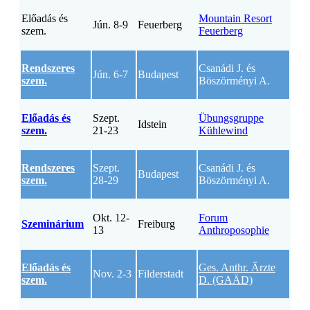
Előadás és
Mountain Resort
Jún. 8-9
Feuerberg
szem.
Feuerberg
Rendszeres
Csanádi J. és
Jún. 6-7
Budapest
szem.
Böszörményi A.
Előadás és
Szept.
Übungsgruppe
Idstein
szem.
21-23
Kühlewind
Rendszeres
Szept.
Csanádi J. és
Budapest
szem.
28-29
Böszörményi A.
Okt. 12-
Forum
Szeminárium
Freiburg
13
Anthroposophie
Előadás és
Ges. Anthr. Ärzte
Nov. 2-3
Filderstadt
szem.
D. (GAÄD)