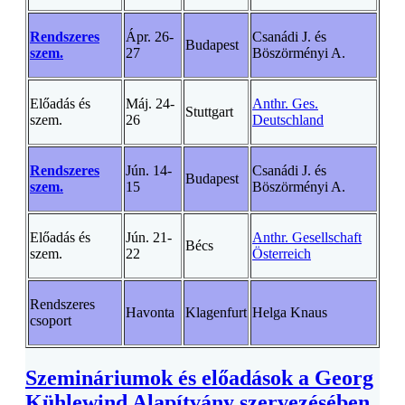
Rendszeres
Ápr. 26-
Csanádi J. és
Budapest
szem.
27
Böszörményi A.
Előadás és
Máj. 24-
Anthr. Ges.
Stuttgart
szem.
26
Deutschland
Rendszeres
Jún. 14-
Csanádi J. és
Budapest
szem.
15
Böszörményi A.
Előadás és
Jún. 21-
Anthr. Gesellschaft
Bécs
szem.
22
Österreich
Rendszeres
Havonta
Klagenfurt
Helga Knaus
csoport
Szemináriumok és előadások a Georg
Kühlewind Alapítvány szervezésében