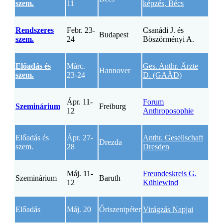
szem.
11
képzés, Bécs
Rendszeres
Febr. 23-
Csanádi J. és
Budapest
szem.
24
Böszörményi A.
Előadás és
Márc.
Ges. Anthr. Ärzte
Hannover
szem.
23-24
D. (GAÄD)
Ápr. 11-
Forum
Szeminárium
Freiburg
12
Anthroposophie
Előadás és
Ápr. 27-
Anthr. Gesellschaft
Drezda
szem.
28
Dresden
Máj. 11-
Freundeskreis G.
Szeminárium
Baruth
12
Kühlewind
Előadás
Máj. 20
Őriszentpéter
Virágzás Napjai