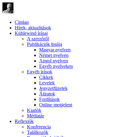
Címlap
Hírek, aktualitások
Kühlewind írásai
A szerzőről
Publikációk listája
Magyar nyelven
Német nyelven
Angol nyelven
Egyéb nyelveken
Egyéb írások
Cikkek
Levelek
Jegyzetfüzetek
Átiratok
Fordítások
Online megjelent
Kiadók
Médiatár
Reflexiók
Konferencia
Találkozók