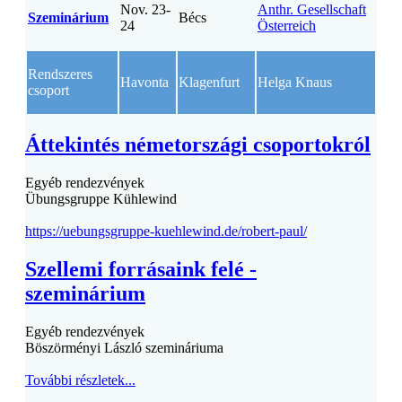
Nov. 23-
Anthr. Gesellschaft
Szeminárium
Bécs
24
Österreich
Rendszeres
Havonta
Klagenfurt
Helga Knaus
csoport
Áttekintés németországi csoportokról
Egyéb rendezvények
Übungsgruppe Kühlewind
https://uebungsgruppe-kuehlew
ind.de/robert-paul/
Szellemi forrásaink felé -
szeminárium
Egyéb rendezvények
Böszörményi László szemináriuma
További részletek...