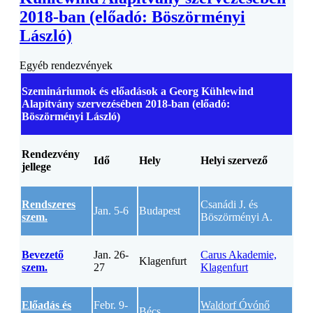
2018-ban (előadó: Böszörményi
László)
Egyéb rendezvények
Szemináriumok és előadások a Georg Kühlewind
Alapítvány szervezésében 2018-ban (előadó:
Böszörményi László)
Rendezvény
Idő
Hely
Helyi szervező
jellege
Rendszeres
Csanádi J. és
Jan. 5-6
Budapest
szem.
Böszörményi A.
Bevezető
Jan. 26-
Carus Akademie,
Klagenfurt
szem.
27
Klagenfurt
Előadás és
Febr. 9-
Waldorf Óvónő
Bécs