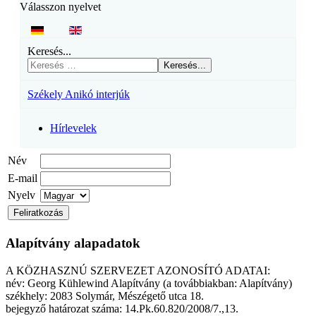
Válasszon nyelvet
Keresés...
Keresés...
Székely Anikó interjúk
Hírlevelek
Név
E-mail
Nyelv
Alapítvány alapadatok
A KÖZHASZNÚ SZERVEZET AZONOSÍTÓ ADATAI:
név: Georg Kühlewind Alapítvány (a továbbiakban: Alapítvány)
székhely: 2083 Solymár, Mészégető utca 18.
bejegyző határozat száma: 14.Pk.60.820/2008/7.,13.