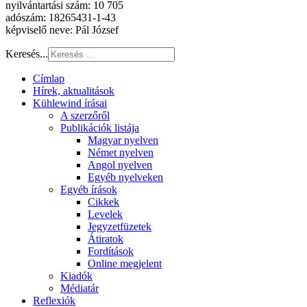
nyilvántartási szám: 10 705
adószám: 18265431-1-43
képviselő neve: Pál József
Keresés...
Címlap
Hírek, aktualitások
Kühlewind írásai
A szerzőről
Publikációk listája
Magyar nyelven
Német nyelven
Angol nyelven
Egyéb nyelveken
Egyéb írások
Cikkek
Levelek
Jegyzetfüzetek
Átiratok
Fordítások
Online megjelent
Kiadók
Médiatár
Reflexiók