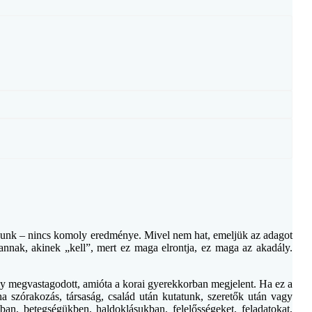
apunk – nincs komoly eredménye. Mivel nem hat, emeljük az adagot
nnak, akinek „kell”, mert ez maga elrontja, ez maga az akadály.
ly megvastagodott, amióta a korai gyerekkorban megjelent. Ha ez a
 szórakozás, társaság, család után kutatunk, szeretők után vagy
an, betegségükben, haldoklásukban, felelősségeket, feladatokat,