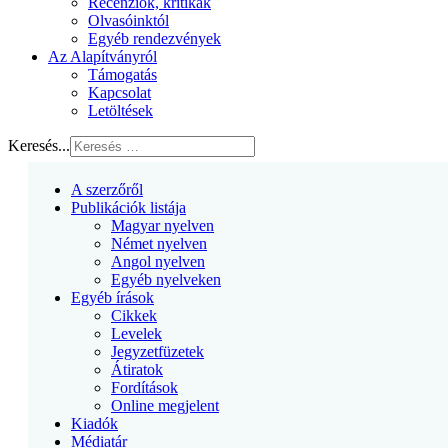
Recenziók, kritikák
Olvasóinktól
Egyéb rendezvények
Az Alapítványról
Támogatás
Kapcsolat
Letöltések
Keresés...
A szerzőről
Publikációk listája
Magyar nyelven
Német nyelven
Angol nyelven
Egyéb nyelveken
Egyéb írások
Cikkek
Levelek
Jegyzetfüzetek
Átiratok
Fordítások
Online megjelent
Kiadók
Médiatár