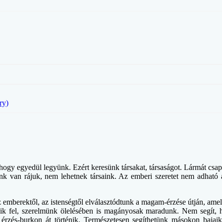
ry)
hogy egyedül legyünk. Ezért keresünk társakat, társaságot. Lármát cs
k van rájuk, nem lehetnek társaink. Az emberi szeretet nem adható a
z emberektől, az istenségtől elválasztódtunk a magam-érzése útján, ame
ik fel, szerelmünk ölelésében is magányosak maradunk. Nem segít, ha
rzés-burkon át történik. Természetesen segíthetünk másokon bajaikb