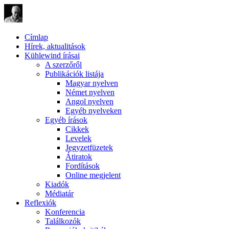
Címlap
Hírek, aktualitások
Kühlewind írásai
A szerzőről
Publikációk listája
Magyar nyelven
Német nyelven
Angol nyelven
Egyéb nyelveken
Egyéb írások
Cikkek
Levelek
Jegyzetfüzetek
Átiratok
Fordítások
Online megjelent
Kiadók
Médiatár
Reflexiók
Konferencia
Találkozók