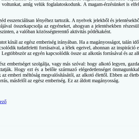
s voltunkat, amíg velük foglalatoskodunk. A magam-érzésünket is elfe
éd esszenciálisan lényéhez tartozik. A nyelvek jelekből és jelentésekbő
úrájával összekapcsolja az egyéneket, ahogyan a jelentésekben részesü
szinten, a valóban közösségteremtő aktivitás pótlékaként.
atot kínál az egész emberiség irányában. Ha a magányosságot, talán idő
csolódik tudatfeletti forrásaival, a lélek egeivel, ahonnan az inspirác
. Legtöbbször az egyén kapcsolódik össze az alkotás forrásával és az a
ész emberiséget szolgálja, vagy más szóval: hogy alkotó legyen, gazdag
oztatják. Hogy ezt és a belőle származó elégedetlenséget önmagunkkal 
az emberi méltóság megvalósításától, az alkotó élettől. Ebben az életb
rrás, másfelől az egész emberiség. Ez az áldott magányosság.
ező