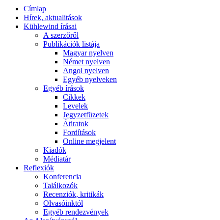
Címlap
Hírek, aktualitások
Kühlewind írásai
A szerzőről
Publikációk listája
Magyar nyelven
Német nyelven
Angol nyelven
Egyéb nyelveken
Egyéb írások
Cikkek
Levelek
Jegyzetfüzetek
Átiratok
Fordítások
Online megjelent
Kiadók
Médiatár
Reflexiók
Konferencia
Találkozók
Recenziók, kritikák
Olvasóinktól
Egyéb rendezvények