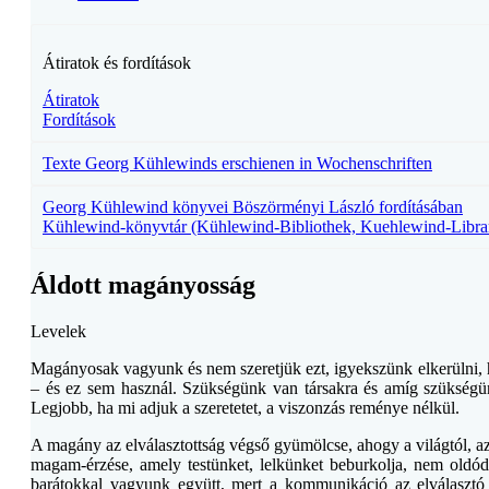
Átiratok és fordítások
Átiratok
Fordítások
Texte Georg Kühlewinds erschienen in Wochenschriften
Georg Kühlewind könyvei Böszörményi László fordításában
Kühlewind-könyvtár (Kühlewind-Bibliothek, Kuehlewind-Libra
Áldott magányosság
Levelek
Magányosak vagyunk és nem szeretjük ezt, igyekszünk elkerülni, 
– és ez sem használ. Szükségünk van társakra és amíg szükségün
Legjobb, ha mi adjuk a szeretetet, a viszonzás reménye nélkül.
A magány az elválasztottság végső gyümölcse, ahogy a világtól, a
magam-érzése, amely testünket, lelkünket beburkolja, nem oldód
barátokkal vagyunk együtt, mert a kommunikáció az elválasztó é