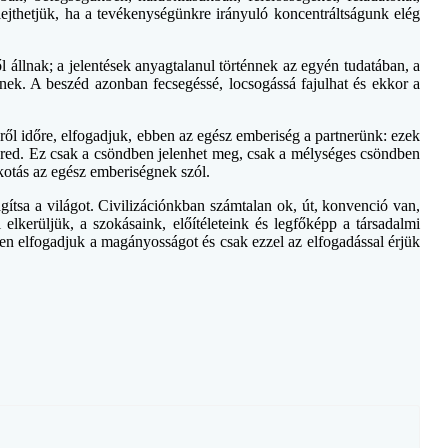
lejthetjük, ha a tevékenységünkre irányuló koncentráltságunk elég
l állnak; a jelentések anyagtalanul történnek az egyén tudatában, a
lnek. A beszéd azonban fecsegéssé, locsogássá fajulhat és ekkor a
ről időre, elfogadjuk, ebben az egész emberiség a partnerünk: ezek
ió ered. Ez csak a csöndben jelenhet meg, csak a mélységes csöndben
lkotás az egész emberiségnek szól.
ítsa a világot. Civilizációnkban számtalan ok, út, konvenció van,
elkerüljük, a szokásaink, előítéleteink és legfőképp a társadalmi
en elfogadjuk a magányosságot és csak ezzel az elfogadással érjük