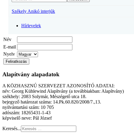
Székely Anikó interjúk
Hírlevelek
Név
E-mail
Nyelv
Alapítvány alapadatok
A KÖZHASZNÚ SZERVEZET AZONOSÍTÓ ADATAI:
név: Georg Kühlewind Alapítvány (a továbbiakban: Alapítvány)
székhely: 2083 Solymár, Mészégető utca 18.
bejegyző határozat száma: 14.Pk.60.820/2008/7.,13.
nyilvántartási szám: 10 705
adószám: 18265431-1-43
képviselő neve: Pál József
Keresés...