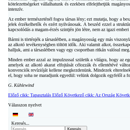
kötelezettségeket vállalhatunk és ezekben elfelejthetjük magányo
intenzív.
Az ember természeténél fogva társas lény; ezt mutatja, hogy a besz
jelek érzékelhetők és ezért nyilvánosak. A beszéd ezzel a strukt
kapcsolódás a magam-érzés szintjén jön létre, nem az igazi emberi 
Bármi is történjék a társaslétben, a magányosság egy más viszonyl
az alkotó tevékenységben töltött idők. Aki valamit alkot, összekap
halljuk, ami a társaslétben vagy egy csoportban ritkán valósul meg
Minden ember azzal az impulzussal születik a világra, hogy az eg
amelyek az alkotó akarat elfojtását célozzák és ellentétévé vált
konvenciók revízióját kellene megkezdenünk. Mindezek elterelnek 
el, hogy soha ne maradjunk egyedül: velünk dolgozik egyfelől a fo
G. Kühlewind
Előző cikk: Tapasztalás
Előző
Következő cikk: Az Ország
Követk
Válasszon nyelvet
Keresés...
Keresés...