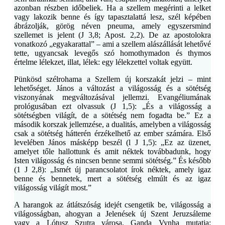
azonban részben időbeliek. Ha a szellem megérinti a lelket
vagy lakozik benne és így tapasztalattá lesz, szél képében
ábrázolják, görög néven pneuma, amely egyszersmind
szellemet is jelent (J 3,8; Apost. 2,2). De az apostolokra
vonatkozó „egyakarattal” – ami a szellem alászállását lehetővé
tette, ugyancsak levegős szó homothymadon és thymos
értelme lélekzet, illat, lélek: egy lélekzettel voltak együtt.
Pünkösd szélrohama a Szellem új korszakát jelzi – mint
lehetőséget. János a változást a világosság és a sötétség
viszonyának megváltozásával jellemzi. Evangéliumának
prológusában ezt olvassuk (J 1,5): „És a világosság a
sötétségben világít, de a sötétség nem fogadta be.” Ez a
második korszak jellemzése, a dualitás, amelyben a világosság
csak a sötétség hátterén érzékelhető az ember számára. Első
levelében János másképp beszél (l J 1,5): „Ez az üzenet,
amelyet tőle hallottunk és amit néktek továbbadunk, hogy
Isten világosság és nincsen benne semmi sötétség.” És később
(1 J 2,8): „Ismét új parancsolatot írok néktek, amely igaz
benne és bennetek, mert a sötétség elmúlt és az igaz
világosság világít most.”
A harangok az átlátszóság idejét csengetik be, világosság a
világosságban, ahogyan a Jelenések új Szent Jeruzsáleme
vagy a Lótusz Szutra városa, Ganda Vynha mutatja: