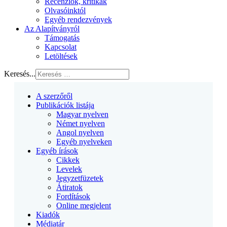
Recenziók, kritikák
Olvasóinktól
Egyéb rendezvények
Az Alapítványról
Támogatás
Kapcsolat
Letöltések
Keresés...
A szerzőről
Publikációk listája
Magyar nyelven
Német nyelven
Angol nyelven
Egyéb nyelveken
Egyéb írások
Cikkek
Levelek
Jegyzetfüzetek
Átiratok
Fordítások
Online megjelent
Kiadók
Médiatár