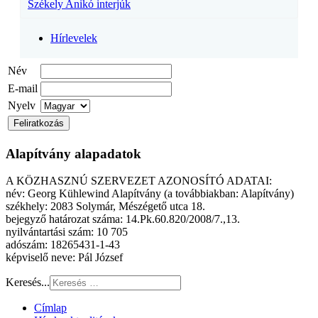
Székely Anikó interjúk
Hírlevelek
Név
E-mail
Nyelv
Alapítvány alapadatok
A KÖZHASZNÚ SZERVEZET AZONOSÍTÓ ADATAI:
név: Georg Kühlewind Alapítvány (a továbbiakban: Alapítvány)
székhely: 2083 Solymár, Mészégető utca 18.
bejegyző határozat száma: 14.Pk.60.820/2008/7.,13.
nyilvántartási szám: 10 705
adószám: 18265431-1-43
képviselő neve: Pál József
Keresés...
Címlap