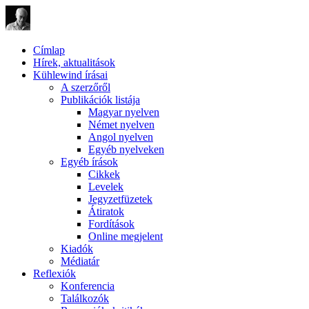
Címlap
Hírek, aktualitások
Kühlewind írásai
A szerzőről
Publikációk listája
Magyar nyelven
Német nyelven
Angol nyelven
Egyéb nyelveken
Egyéb írások
Cikkek
Levelek
Jegyzetfüzetek
Átiratok
Fordítások
Online megjelent
Kiadók
Médiatár
Reflexiók
Konferencia
Találkozók