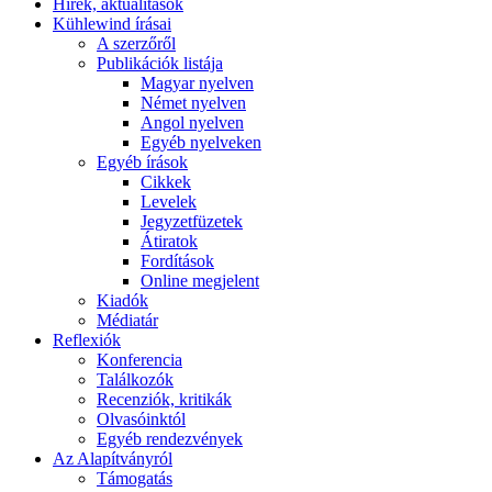
Hírek, aktualitások
Kühlewind írásai
A szerzőről
Publikációk listája
Magyar nyelven
Német nyelven
Angol nyelven
Egyéb nyelveken
Egyéb írások
Cikkek
Levelek
Jegyzetfüzetek
Átiratok
Fordítások
Online megjelent
Kiadók
Médiatár
Reflexiók
Konferencia
Találkozók
Recenziók, kritikák
Olvasóinktól
Egyéb rendezvények
Az Alapítványról
Támogatás