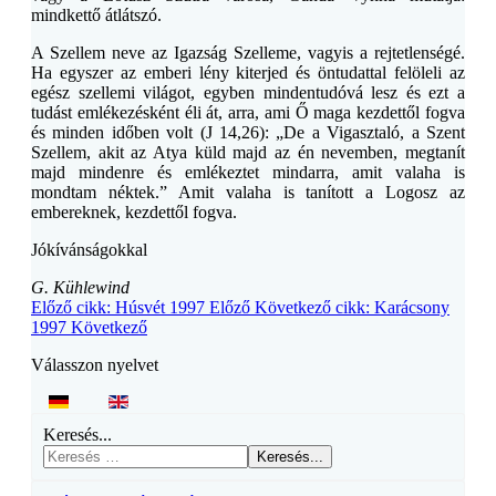
mindkettő átlátszó.
A Szellem neve az Igazság Szelleme, vagyis a rejtetlenségé.
Ha egyszer az emberi lény kiterjed és öntudattal felöleli az
egész szellemi világot, egyben mindentudóvá lesz és ezt a
tudást emlékezésként éli át, arra, ami Ő maga kezdettől fogva
és minden időben volt (J 14,26): „De a Vigasztaló, a Szent
Szellem, akit az Atya küld majd az én nevemben, megtanít
majd mindenre és emlékeztet mindarra, amit valaha is
mondtam néktek.” Amit valaha is tanított a Logosz az
embereknek, kezdettől fogva.
Jókívánságokkal
G. Kühlewind
Előző cikk: Húsvét 1997
Előző
Következő cikk: Karácsony
1997
Következő
Válasszon nyelvet
Keresés...
Keresés...