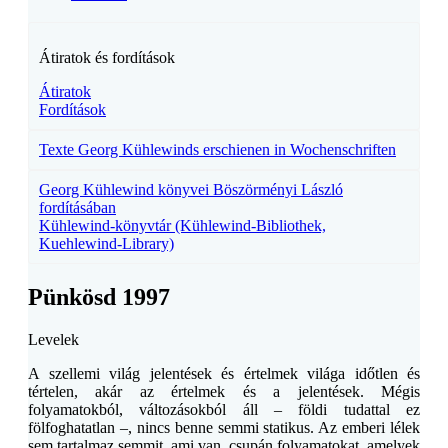
Átiratok és fordítások
Átiratok
Fordítások
Texte Georg Kühlewinds erschienen in Wochenschriften
Georg Kühlewind könyvei Böszörményi László
fordításában
Kühlewind-könyvtár (Kühlewind-Bibliothek,
Kuehlewind-Library)
Pünkösd 1997
Levelek
A szellemi világ jelentések és értelmek világa időtlen és
tértelen, akár az értelmek és a jelentések. Mégis
folyamatokból, változásokból áll – földi tudattal ez
fölfoghatatlan –, nincs benne semmi statikus. Az emberi lélek
sem tartalmaz semmit, ami van, csupán folyamatokat, amelyek