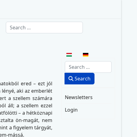
Search
Select your language
Search
Search
atokból ered – ezt jól
 lényé, aki az emberlét
Newsletters
mert a szellem számára
l áll; a szellem ezzel
Login
tfölötti – a hétköznapi
ztalta ön-magát, nem
int a figyelem tárgyát,
nem-mássá.