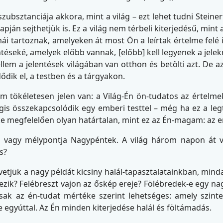
zubsztanciája akkora, mint a világ – ezt lehet tudni Stein
pján sejthetjük is. Ez a világ nem térbeli kiterjedésű, mint 
mái tartoznak, amelyeken át most Ön a leírtak értelme felé
ntéseké, amelyek előbb vannak, [előbb] kell legyenek a jelek
llem a jelentések világában van otthon és betölti azt. De 
dik el, a testben és a tárgyakon.
tökéletesen jelen van: a Világ-Én ön-tudatos az értelme
is összekapcsolódik egy emberi testtel – még ha ez a le
ke megfelelően olyan határtalan, mint ez az Én-magam: az e
 vagy mélypontja Nagypéntek. A világ három napon át vis
s?
vetjük a nagy példát kicsiny halál-tapasztalatainkban, min
ezik? Felébreszt vajon az őskép ereje? Fölébredek-e egy
ak az én-tudat mértéke szerint lehetséges: amely szinten
egyúttal. Az Én minden kiterjedése halál és föltámadás.