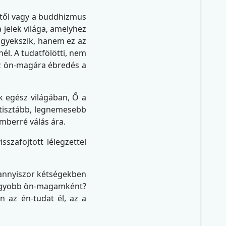
ertől vagy a buddhizmus
a jelek világa, amelyhez
 igyekszik, hanem ez az
nél. A tudatfölötti, nem
az ön-magára ébredés a
k egész világában, Ő a
gtisztább, legnemesebb
mberré válás ára.
szafojtott lélegzettel
dannyiszor kétségekben
 nagyobb ön-magamként?
 az én-tudat él, az a