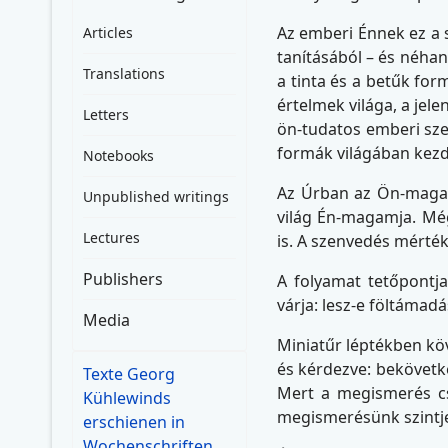
Az emberi Énnek ez a s
Articles
tanításából – és néhana
Translations
a tinta és a betűk for
értelmek világa, a jele
Letters
ön-tudatos emberi sze
formák világában kezdő
Notebooks
Az Úrban az Ön-magam 
Unpublished writings
világ Én-magamja. Még
Lectures
is. A szenvedés mérté
Publishers
A folyamat tetőpontja
várja: lesz-e föltámadá
Media
Miniatűr léptékben kö
és kérdezve: bekövetk
Texte Georg
Mert a megismerés cs
Kühlewinds
megismerésünk szintje 
erschienen in
Wochenschriften