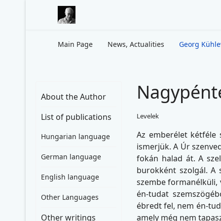
Main Page
News, Actualities
Georg Kühl
Nagypént
About the Author
List of publications
Levelek
Az emberélet kétféle 
Hungarian language
ismerjük. A Úr szenved
German language
fokán halad át. A sze
burokként szolgál. A 
English language
szembe formanélküli, v
én-tudat szemszögéb
Other Languages
ébredt fel, nem én-tud
Other writings
amely még nem tapaszt