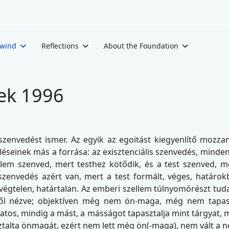
ewind
Reflections
About the Foundation
ek 1996
szenvedést ismer. Az egyik az egoitást kiegyenlítő mozzan
éseinek más a forrása: az exisztenciális szenvedés, minden
llem szenved, mert testhez kötődik, és a test szenved, 
szenvedés azért van, mert a test formált, véges, határokbó
égtelen, határtalan. Az emberi szellem túlnyomórészt tuda
ől nézve; objektíven még nem ön-maga, még nem tapas
atos, mindig a mást, a másságot tapasztalja mint tárgyat, m
alta önmagát, ezért nem lett még ön(-maga), nem vált a 