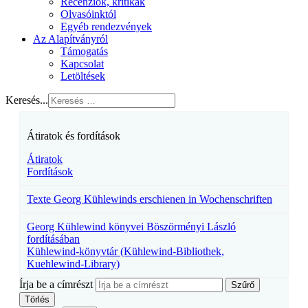
Recenziók, kritikák
Olvasóinktól
Egyéb rendezvények
Az Alapítványról
Támogatás
Kapcsolat
Letöltések
Keresés...
Átiratok és fordítások
Átiratok
Fordítások
Texte Georg Kühlewinds erschienen in Wochenschriften
Georg Kühlewind könyvei Böszörményi László
fordításában
Kühlewind-könyvtár (Kühlewind-Bibliothek,
Kuehlewind-Library)
Írja be a címrészt
Szűrő
Törlés