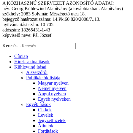
A KÖZHASZNÚ SZERVEZET AZONOSÍTÓ ADATAI:
név: Georg Kühlewind Alapítvány (a továbbiakban: Alapítvány)
székhely: 2083 Solymár, Mészégető utca 18.
bejegyző határozat száma: 14.Pk.60.820/2008/7.,13.
nyilvántartási szám: 10 705
adószám: 18265431-1-43
képviselő neve: Pál József
Keresés...
Címlap
Hírek, aktualitások
Kühlewind írásai
A szerzőről
Publikációk listája
Magyar nyelven
Német nyelven
Angol nyelven
Egyéb nyelveken
Egyéb írások
Cikkek
Levelek
Jegyzetfüzetek
Átiratok
Fordítások