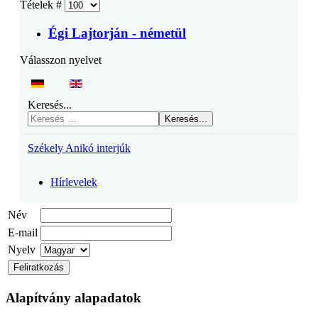
Tételek #
Égi Lajtorján - németül
Válasszon nyelvet
Keresés...
Keresés...
Székely Anikó interjúk
Hírlevelek
Név
E-mail
Nyelv
Alapítvány alapadatok