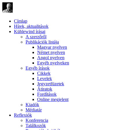
Címlap
Hírek, aktualitások
Kühlewind írásai
A szerzőről
Publikációk listája
Magyar nyelven
Német nyelven
Angol nyelven
Egyéb nyelveken
Egyéb írások
Cikkek
Levelek
Jegyzetfüzetek
Átiratok
Fordítások
Online megjelent
Kiadók
Médiatár
Reflexiók
Konferencia
Találkozók