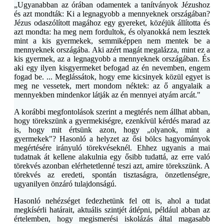
„Ugyanabban az órában odamentek a tanítványok Jézushoz
és azt mondták: Ki a legnagyobb a mennyeknek országában?
Jézus odaszólított magához egy gyereket, közéjük állította és
azt mondta: ha meg nem fordultok, és olyanokká nem lesztek
mint a kis gyermekek, semmiképpen nem mentek be a
mennyeknek országába. Aki azért magát megalázza, mint ez a
kis gyermek, az a legnagyobb a mennyeknek országában. És
aki egy ilyen kisgyermeket befogad az én nevemben, engem
fogad be. ... Meglássátok, hogy eme kicsinyek közül egyet is
meg ne vessetek, mert mondom néktek: az ő angyalaik a
mennyekben mindenkor látják az én mennyei atyám arcát."
A korábbi megfontolások szerint a megtérés nem állhat abban,
hogy törekszünk a gyermekiségre, ezenkívül kérdés marad az
is, hogy mit értsünk azon, hogy „olyanok, mint a
gyermekek"? Hasonló a helyzet az ősi bölcs hagyományok
megértésére irányuló törekvéseknél. Ehhez ugyanis a mai
tudatnak át kellene alakulnia egy ősibb tudattá, az erre való
törekvés azonban elérhetetlenné teszi azt, amire törekszünk. A
törekvés az eredeti, spontán tisztaságra, önzetlenségre,
ugyanilyen önzáró tulajdonságú.
Hasonló nehézséget fedezhetünk fel ott is, ahol a tudat
megkísérli határait, aktuális szintjét átlépni, például abban az
értelemben, hogy megismerési iskolázás által magasabb