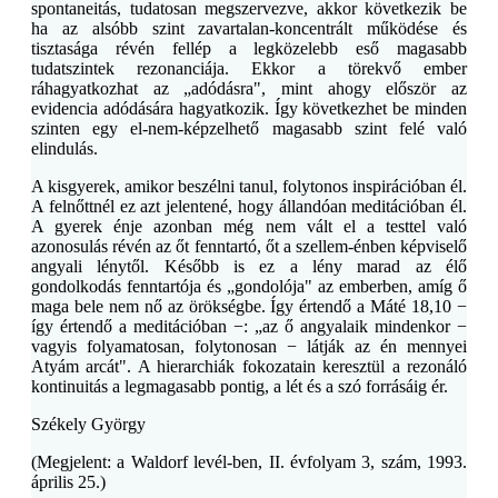
spontaneitás, tudatosan megszervezve, akkor következik be
ha az alsóbb szint zavartalan-koncentrált működése és
tisztasága révén fellép a legközelebb eső magasabb
tudatszintek rezonanciája. Ekkor a törekvő ember
ráhagyatkozhat az „adódásra", mint ahogy először az
evidencia adódására hagyatkozik. Így következhet be minden
szinten egy el-nem-képzelhető magasabb szint felé való
elindulás.
A kisgyerek, amikor beszélni tanul, folytonos inspirációban él.
A felnőttnél ez azt jelentené, hogy állandóan meditációban él.
A gyerek énje azonban még nem vált el a testtel való
azonosulás révén az őt fenntartó, őt a szellem-énben képviselő
angyali lénytől. Később is ez a lény marad az élő
gondolkodás fenntartója és „gondolója" az emberben, amíg ő
maga bele nem nő az örökségbe. Így értendő a Máté 18,10 −
így értendő a meditációban −: „az ő angyalaik mindenkor −
vagyis folyamatosan, folytonosan − látják az én mennyei
Atyám arcát". A hierarchiák fokozatain keresztül a rezonáló
kontinuitás a legmagasabb pontig, a lét és a szó forrásáig ér.
Székely György
(Megjelent: a Waldorf levél-ben, II. évfolyam 3, szám, 1993.
április 25.)