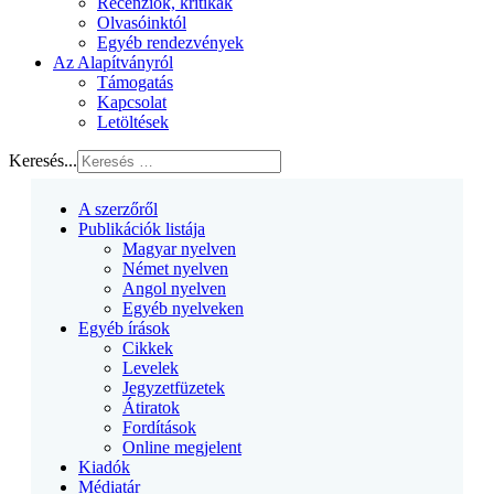
Recenziók, kritikák
Olvasóinktól
Egyéb rendezvények
Az Alapítványról
Támogatás
Kapcsolat
Letöltések
Keresés...
A szerzőről
Publikációk listája
Magyar nyelven
Német nyelven
Angol nyelven
Egyéb nyelveken
Egyéb írások
Cikkek
Levelek
Jegyzetfüzetek
Átiratok
Fordítások
Online megjelent
Kiadók
Médiatár