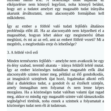
elképzelésre nem könnyű legyőzni, noha könnyű belátni,
hogy azt a tudatot amelyet egy magasabb tudat irányába
akarunk átváltoztatni, nem alacsonyabb formájában kell
működtetni.
Így az ember a fölfelé való tudati fejlődés általános
problémája előtt áll. Ha az alacsonyabb nem képzelheti el a
magasabbat, hogyan lehet akkor egy megismerési útban
megbízni, és mi az az erő, ami az embert fölfelé vezeti? Mi a
megtérés, a megfordulás ereje és lehetősége?
3. A felfelé vivő erő
Minden természetes fejlődés − amelybe nem avatkozik be egy
én-lény szabad, teremtő akarata − iránya felülről lefelé mutat.
Így az ember közönséges tudatában magasabb erők által
alacsonyabb szinten ismer meg, például az élő gondolkodás,
az imagináció szintjének újat hozó, fogalmakat alkotó erői
által a dialektikus tudat, a gondolt és az érzékelt szintjén,
amely önmagában nem folyamat és nem lenne képes
mozgásra. Ha a közönséges tudat valóban valami újat ragad
meg, akkor ez mindig egy magasabb szintre való támaszkodás
segítségével történik, noha ennek a szintnek a folyamatait a
közönséges tudat nem éli át tudatosan.