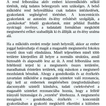
A rend felborulása aktív emberi közreműködés nélkül
történik, még tudatos beleegyezés sem szükséges. A belső
működési rend helyreállítása csak tudatos intézkedések,
gyakorlatok segítségével történhet. A koncentrációs
gyakorlatok az autonóm én-lény erősítését szolgálják, a
„szokásokat" feladó gyakorlatok, mint például Buddha
nyolctagú ösvénye, a tudatalatti formákban megkötött
megismerési erőket szabadítják ki és állítják az én-lény uralma
alá.
Ha a működés eredeti rendje ismét helyreáll, akkor az ember
joggal határozhatja el magát a magasabb megismerési fokokra
vezető úton való elindulásra. Minél teljesebben minél több
területre kiterjedően áll helyre a normális struktúra, annál
biztosabb és alaposabb lesz az út. A rend felborulása nem
feltétlenül terjed ki a megismerés összes területére,
maradhatnak érintetlen területek, míg másokon a megismerő
mozdulatok bénultak. Ahogy a gondolkodás és az érzékelés
zavartalan működése a magasabb szintekre való rezonancia,
úgy kell az embernek megtérésében (megfordulásában)
alacsonyabb szintről kiindulva, tudati cselekvésével a
magasabb szinteket rezonanciába hoznia, hogy a felfelé
irányuló biztonságot és „vezetést" létrehozza. A megismerési
mozgások − gondolkodás, érzékelés − koncentrált
gyakorlásában a gyakorló megkísérli elkerülni a különben