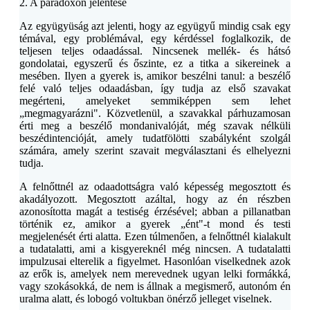
2. A paradoxon jelentése
Az együgyüság azt jelenti, hogy az együgyű mindig csak egy
témával, egy problémával, egy kérdéssel foglalkozik, de
teljesen teljes odaadással. Nincsenek mellék- és hátsó
gondolatai, egyszerű és őszinte, ez a titka a sikereinek a
mesében. Ilyen a gyerek is, amikor beszélni tanul: a beszélő
felé való teljes odaadásban, így tudja az első szavakat
megérteni, amelyeket semmiképpen sem lehet
„megmagyarázni". Közvetlenül, a szavakkal párhuzamosan
érti meg a beszélő mondanivalóját, még szavak nélküli
beszédintencióját, amely tudatfölötti szabályként szolgál
számára, amely szerint szavait megválasztani és elhelyezni
tudja.
A felnőttnél az odaadottságra való képesség megosztott és
akadályozott. Megosztott azáltal, hogy az én részben
azonosította magát a testiség érzésével; abban a pillanatban
történik ez, amikor a gyerek „ént"-t mond és testi
megjelenését érti alatta. Ezen túlmenően, a felnőttnél kialakult
a tudatalatti, ami a kisgyereknél még nincsen. A tudatalatti
impulzusai elterelik a figyelmet. Hasonlóan viselkednek azok
az erők is, amelyek nem merevednek ugyan lelki formákká,
vagy szokásokká, de nem is állnak a megismerő, autonóm én
uralma alatt, és lobogó voltukban önérző jelleget viselnek.