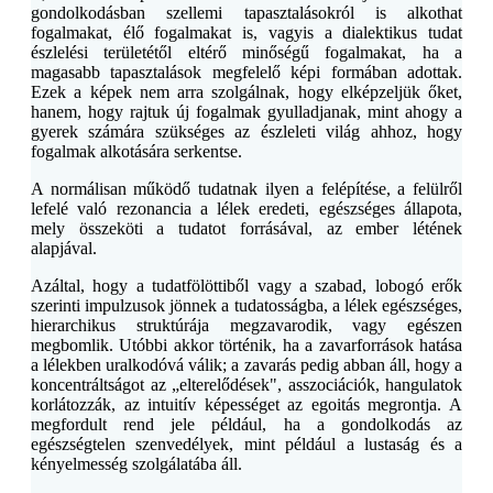
gondolkodásban szellemi tapasztalásokról is alkothat
fogalmakat, élő fogalmakat is, vagyis a dialektikus tudat
észlelési területétől eltérő minőségű fogalmakat, ha a
magasabb tapasztalások megfelelő képi formában adottak.
Ezek a képek nem arra szolgálnak, hogy elképzeljük őket,
hanem, hogy rajtuk új fogalmak gyulladjanak, mint ahogy a
gyerek számára szükséges az észleleti világ ahhoz, hogy
fogalmak alkotására serkentse.
A normálisan működő tudatnak ilyen a felépítése, a felülről
lefelé való rezonancia a lélek eredeti, egészséges állapota,
mely összeköti a tudatot forrásával, az ember létének
alapjával.
Azáltal, hogy a tudatfölöttiből vagy a szabad, lobogó erők
szerinti impulzusok jönnek a tudatosságba, a lélek egészséges,
hierarchikus struktúrája megzavarodik, vagy egészen
megbomlik. Utóbbi akkor történik, ha a zavarforrások hatása
a lélekben uralkodóvá válik; a zavarás pedig abban áll, hogy a
koncentráltságot az „elterelődések", asszociációk, hangulatok
korlátozzák, az intuitív képességet az egoitás megrontja. A
megfordult rend jele például, ha a gondolkodás az
egészségtelen szenvedélyek, mint például a lustaság és a
kényelmesség szolgálatába áll.