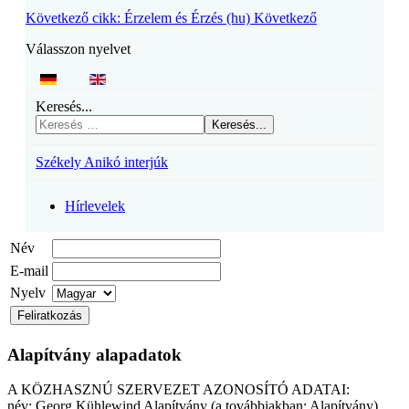
Következő cikk: Érzelem és Érzés (hu)
Következő
Válasszon nyelvet
Keresés...
Keresés...
Székely Anikó interjúk
Hírlevelek
Név
E-mail
Nyelv
Alapítvány alapadatok
A KÖZHASZNÚ SZERVEZET AZONOSÍTÓ ADATAI:
név: Georg Kühlewind Alapítvány (a továbbiakban: Alapítvány)