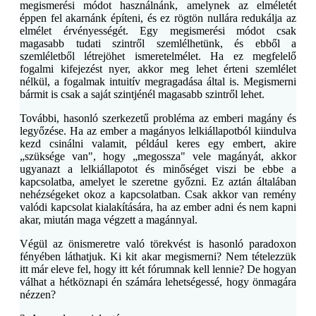
megismerési módot használnánk, amelynek az elméletét
éppen fel akarnánk építeni, és ez rögtön nullára redukálja az
elmélet érvényességét. Egy megismerési módot csak
magasabb tudati szintről szemlélhetünk, és ebből a
szemléletből létrejöhet ismeretelmélet. Ha ez megfelelő
fogalmi kifejezést nyer, akkor meg lehet érteni szemlélet
nélkül, a fogalmak intuitív megragadása által is. Megismerni
bármit is csak a saját szintjénél magasabb szintről lehet.
További, hasonló szerkezetű probléma az emberi magány és
legyőzése. Ha az ember a magányos lelkiállapotból kiindulva
kezd csinálni valamit, például keres egy embert, akire
„szüksége van", hogy „megossza" vele magányát, akkor
ugyanazt a lelkiállapotot és minőséget viszi be ebbe a
kapcsolatba, amelyet le szeretne győzni. Ez aztán általában
nehézségeket okoz a kapcsolatban. Csak akkor van remény
valódi kapcsolat kialakítására, ha az ember adni és nem kapni
akar, miután maga végzett a magánnyal.
Végül az önismeretre való törekvést is hasonló paradoxon
fényében láthatjuk. Ki kit akar megismerni? Nem tételezzük
itt már eleve fel, hogy itt két fórumnak kell lennie? De hogyan
válhat a hétköznapi én számára lehetségessé, hogy önmagára
nézzen?