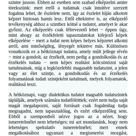
szintre jusson. Ebben az esetben sem szabad elképzelni amire
törekszünk: mert erről a tudatnak csak intuitíve szerzett
fogalma lehet, de észlelete nem, így az észlelet híján alkotott
képzet biztosan hamis lesz. Ettől eltekintve is, az elképzelő
tevékenység ahhoz a szinthez kötné a tudatot, amelyet le akar
győzni. Az elképzelés csak félrevezető lehet − éppen úgy,
mint ahogy az érzékfeletti tapasztalatokat kifejező képek
elképzelése − mert a tudat nem képes helyes képzetet alkotni
arról, ami minőségileg, lényegét tekintve más. Különösen
vonatkozik ez a hétköznapi tudatra, amely múlt jellege révén
− mint a gondolt, az érzékelt, nem pedig a gondolkodás és az
érzékelés tudata − nem képes realitást kölcsönözni saját
tartalmainak, míg a legközelebbi magasabb tudatszint, a jelen
vagy az élet szintje, a gondolkodás és az érzékelés
folyamatának tudati szintjeként tartalmait, melyek folyamatok,
realitássá teszi.
A hétköznapi, vagy dialektikus tudatot magsabb tudatszintek
táplálják, amelyek számára tudatfölöttiek; ezért nem tudja saját
magát megalapozni, saját forrásait csak fogalmilag tudja
megragadni, nem tapasztalólag, és ezért elképzelőleg sem.
Ebből a szempontból nézve jogos az a nézet, hogy
ismeretelmélet nem lehetséges; mi azt mondanánk, hogy nem
lehetséges spekulatív ismeretelmélet; mert ennek
megalkotásához ugyanazt a megismerési mozgást,