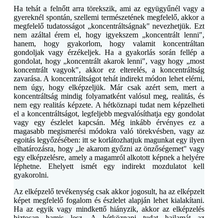
Ha tehát a felnőtt arra törekszik, ami az együgyűnél vagy a
gyereknél spontán, szellemi természetének megfelelő, akkor a
megfelelő tudatosságot „koncentráltságnak" nevezhetjük. Ezt
nem azáltal érem el, hogy igyekszem „koncentrált lenni",
hanem, hogy gyakorlom, hogy valamit koncentráltan
gondoljak vagy érzékeljek. Ha a gyakorlás során fellép a
gondolat, hogy „koncentrált akarok lenni", vagy hogy „most
koncentrált vagyok", akkor ez elterelés, a koncentráltság
zavarása. A koncentráltságot tehát indirekt módon lehet elérni,
nem úgy, hogy elképzeljük. Már csak azért sem, mert a
koncentráltság mindig folyamatként valósul meg, realitás, és
nem egy realitás képzete. A hétköznapi tudat nem képzelheti
el a koncentráltságot, legfeljebb megvalósíthatja egy gondolat
vagy egy észlelet kapcsán. Még inkább érvényes ez a
magasabb megismerési módokra való törekvésben, vagy az
egoitás legyőzésében: itt se korlátozhatjuk magunkat egy ilyen
elhatározásra, hogy „le akarom győzni az önzőségemet" vagy
egy elképzelésre, amely a magamról alkotott képnek a helyére
léphetne. Ehelyett ismét egy indirekt mozdulatot kell
gyakorolni.
Az elképzelő tevékenység csak akkor jogosult, ha az elképzelt
képet megfelelő fogalom és észlelet alapján lehet kialakítani.
Ha az egyik vagy mindkettő hiányzik, akkor az elképzelés
biztosan hamis lesz. A hétköznapi tudat hajlamát az