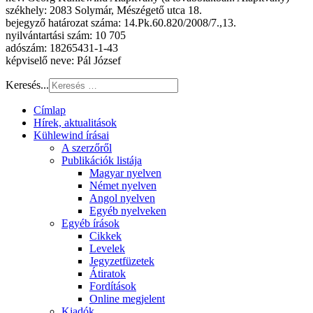
székhely: 2083 Solymár, Mészégető utca 18.
bejegyző határozat száma: 14.Pk.60.820/2008/7.,13.
nyilvántartási szám: 10 705
adószám: 18265431-1-43
képviselő neve: Pál József
Keresés...
Címlap
Hírek, aktualitások
Kühlewind írásai
A szerzőről
Publikációk listája
Magyar nyelven
Német nyelven
Angol nyelven
Egyéb nyelveken
Egyéb írások
Cikkek
Levelek
Jegyzetfüzetek
Átiratok
Fordítások
Online megjelent
Kiadók