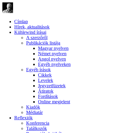
Címlap
Hírek, aktualitások
Kühlewind írásai
A szerzőről
Publikációk listája
Magyar nyelven
Német nyelven
Angol nyelven
Egyéb nyelveken
Egyéb írások
Cikkek
Levelek
Jegyzetfüzetek
Átiratok
Fordítások
Online megjelent
Kiadók
Médiatár
Reflexiók
Konferencia
Találkozók