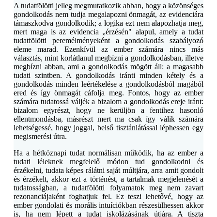
A tudatfölötti jelleg megmutatkozik abban, hogy a közönséges
gondolkodás nem tudja megalapozni önmagát, az evidenciára
támaszkodva gondolkodik; a logika ezt nem alapozhatja meg,
mert maga is az evidencia „érzésén" alapul, amely a tudat
tudatfölötti peremélményeként a gondolkodás szabályozó
eleme marad. Ezenkívül az ember számára nincs más
választás, mint korlátlanul megbízni a gondolkodásban, illetve
megbízni abban, ami a gondolkodás mögött áll: a magasabb
tudati szintben. A gondolkodás iránti minden kétely és a
gondolkodás minden leértékelése a gondolkodásból magából
ered és így önmagát cáfolja meg. Fontos, hogy az ember
számára tudatossá váljék a bizalom a gondolkodás ereje iránt:
bizalom egyrészt, hogy ne kerüljön a fentihez hasonló
ellentmondásba, másrészt mert ma csak így válik számára
lehetségessé, hogy joggal, belső tisztánlátással léphessen egy
megismerési útra.
Ha a hétköznapi tudat normálisan működik, ha az ember a
tudati léleknek megfelelő módon tud gondolkodni és
érzékelni, tudata képes rálátni saját múltjára, arra amit gondolt
és érzékelt, akkor ezt a történést, a tartalmak megjelenését a
tudatosságban, a tudatfölötti folyamatok meg nem zavart
rezonanciájaként foghatjuk fel. Ez teszi lehetővé, hogy az
ember gondolati és morális intuíciókban részesülhessen akkor
is, ha nem lépett a tudat iskolázásának útjára. A tiszta