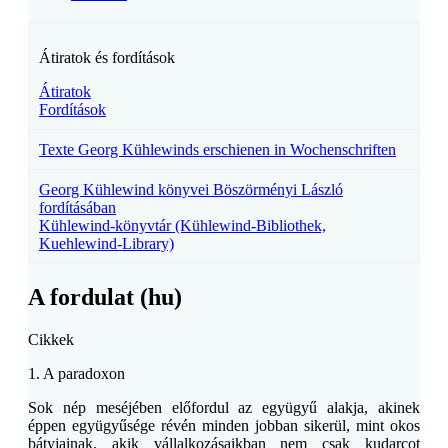
Átiratok és fordítások
Átiratok
Fordítások
Texte Georg Kühlewinds erschienen in Wochenschriften
Georg Kühlewind könyvei Böszörményi László
fordításában
Kühlewind-könyvtár (Kühlewind-Bibliothek,
Kuehlewind-Library)
A fordulat (hu)
Cikkek
1. A paradoxon
Sok nép meséjében előfordul az együgyű alakja, akinek
éppen együgyűsége révén minden jobban sikerül, mint okos
bátyjainak, akik vállalkozásaikban nem csak kudarcot