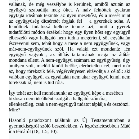
vallanak, de még veszélybe is kerülnek, amiből azután az
együgyű szabadítja meg őket. A naív felnőttek gyakran
egyfajta ideálnak tekintik az ilyen mesehőst, és a mesét mint
az együgyűség dicséretét fogják fel − a gyerekek soha. A
felnőttnek tudatossá kellene tennie azt, amit a gyerek
tudatfölötti módon érzékel: hogy egy ilyen hőst egy együgyű
elbeszélő vagy hallgató nem tudna megérteni, sőt egyáltalán
észrevenni sem, tehát hogy a mese a nem-együgyűnek, vagy
már-nem-együgyűnek szól. Ha valaki ezt mondaná: „én
együgyű vagyok", az állítás tartalmának maga az állítás
mondana ellent. A nem-együgyű számára az együgyűség, úgy
amilyen volt, mielőtt kinőtt belőle, elérhetetlen cél, mert már
az, hogy törekszik felé, végérvényesen eltávolítja a céltól: aki
valóban együgyű, az egyáltalán nem akar együgyű lenni, nem
törekszik rá, nem is tud róla.
Így tehát azt kell mondanunk: az együgyű képe a mesében
biztosan nem ideálként szolgál a hallgató számára,
ellenkezőleg, csak a nem-együgyű tudatot táplálja és ösztönzi.
Mire?
Hasonló paradoxont találunk az Új Testamentumban a
gyermekiségről szóló beszédekben. A legrészletesebben Máté
ír a témáról (18, 1-5; 10):