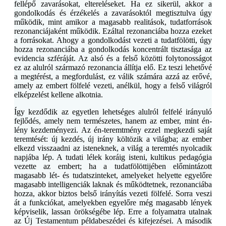
fellépő zavarásokat, eltereléseket. Ha ez sikerül, akkor a
gondolkodás és érzékelés a zavarásoktól megtisztulva úgy
működik, mint amikor a magasabb realitások, tudatforrások
rezonanciájaként működik. Ezáltal rezonanciába hozza ezeket
a forrásokat. Ahogy a gondolkodást vezeti a tudatfölötti, úgy
hozza rezonanciába a gondolkodás koncentrált tisztasága az
evidencia szféráját. Az alsó és a felső közötti folytonosságot
ez az alulról származó rezonancia állítja elő. Ez teszi lehetővé
a megtérést, a megfordulást, ez válik számára azzá az erővé,
amely az embert fölfelé vezeti, anélkül, hogy a felső világról
elképzelést kellene alkotnia.
Így kezdődik az egyetlen lehetséges alulról felfelé irányuló
fejlődés, amely nem természetes, hanem az ember, mint én-
lény kezdeményezi. Az én-teremtmény ezzel megkezdi saját
teremtését: új kezdés, új irány költözik a világba; az ember
elkezd visszaadni az isteneknek, a világ a teremtés nyolcadik
napjába lép. A tudati lélek koráig isteni, kultikus pedagógia
vezette az embert; ha a tudatfölöttijében előmintázott
magasabb lét- és tudatszinteket, amelyeket helyette egyelőre
magasabb intelligenciák laknak és működtetnek, rezonanciába
hozza, akkor biztos belső irányítás vezeti fölfelé. Sorra veszi
át a funkciókat, amelyekben egyelőre még magasabb lények
képviselik, lassan örökségébe lép. Erre a folyamatra utalnak
az Új Testamentum példabeszédei és kifejezései. A második