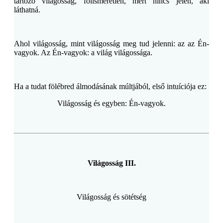
tartozó világosság, fölismeretlen, mert nincs jelen, aki
láthatná.
Ahol világosság, mint világosság meg tud jelenni: az az Én-
vagyok. Az Én-vagyok: a világ világossága.
Ha a tudat fölébred álmodásának múltjából, első intuíciója ez:
Világosság és egyben: Én-vagyok.
Világosság III.
Világosság és sötétség