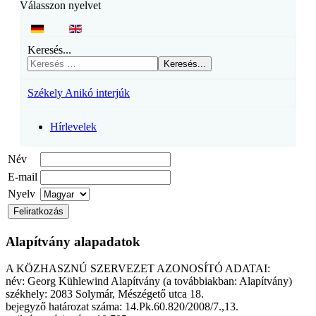
Válasszon nyelvet
Keresés...
Keresés...
Székely Anikó interjúk
Hírlevelek
Név
E-mail
Nyelv
Alapítvány alapadatok
A KÖZHASZNÚ SZERVEZET AZONOSÍTÓ ADATAI:
név: Georg Kühlewind Alapítvány (a továbbiakban: Alapítvány)
székhely: 2083 Solymár, Mészégető utca 18.
bejegyző határozat száma: 14.Pk.60.820/2008/7.,13.