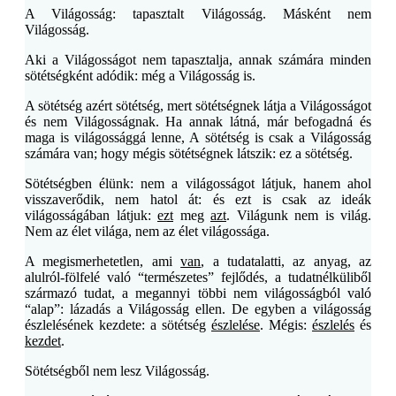
A Világosság: tapasztalt Világosság. Másként nem
Világosság.
Aki a Világosságot nem tapasztalja, annak számára minden
sötétségként adódik: még a Világosság is.
A sötétség azért sötétség, mert sötétségnek látja a Világosságot
és nem Világosságnak. Ha annak látná, már befogadná és
maga is világossággá lenne, A sötétség is csak a Világosság
számára van; hogy mégis sötétségnek látszik: ez a sötétség.
Sötétségben élünk: nem a világosságot látjuk, hanem ahol
visszaverődik, nem hatol át: és ezt is csak az ideák
világosságában látjuk:
ezt
meg
azt
. Világunk nem is világ.
Nem az élet világa, nem az élet világossága.
A megismerhetetlen, ami
van
, a tudatalatti, az anyag, az
alulról-fölfelé való “természetes” fejlődés, a tudatnélküliből
származó tudat, a megannyi többi nem világosságból való
“alap”: lázadás a Világosság ellen. De egyben a világosság
észlelésének kezdete: a sötétség
észlelése
. Mégis:
észlelés
és
kezdet
.
Sötétségből nem lesz Világosság.