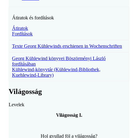
Átiratok és fordítások
Átiratok
Fordítások
Texte Georg Kühlewinds erschienen in Wochenschriften
Georg Kühlewind könyvei Böszörményi László
fordításában
Kühlewind-könyvtár (Kühlewind-Bibliothek,
Kuehlewind-Library)
Világosság
Levelek
Világosság I.
Hol gyullad föl a világosság?