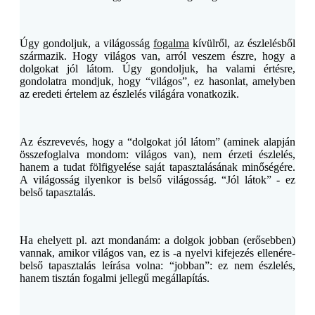
Úgy gondoljuk, a világosság
fogalma
kívülről, az észlelésből
származik. Hogy világos van, arról veszem észre, hogy a
dolgokat jól látom. Úgy gondoljuk, ha valami értésre,
gondolatra mondjuk, hogy “világos”, ez hasonlat, amelyben
az eredeti értelem az észlelés világára vonatkozik.
Az észrevevés, hogy a “dolgokat jól látom” (aminek alapján
összefoglalva mondom: világos van), nem érzeti észlelés,
hanem a tudat fölfigyelése saját tapasztalásának minőségére.
A világosság ilyenkor is belső világosság. “Jól látok” - ez
belső tapasztalás.
Ha ehelyett pl. azt mondanám: a dolgok jobban (erősebben)
vannak, amikor világos van, ez is -a nyelvi kifejezés ellenére-
belső tapasztalás leírása volna: “jobban”: ez nem észlelés,
hanem tisztán fogalmi jellegű megállapítás.