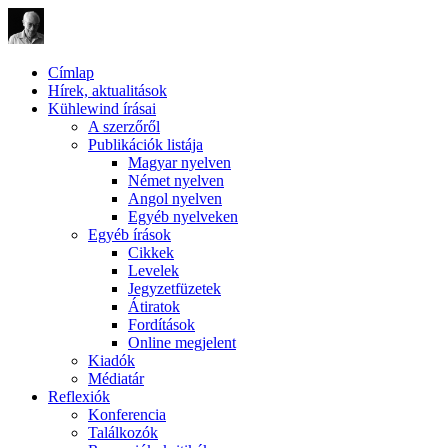
Címlap
Hírek, aktualitások
Kühlewind írásai
A szerzőről
Publikációk listája
Magyar nyelven
Német nyelven
Angol nyelven
Egyéb nyelveken
Egyéb írások
Cikkek
Levelek
Jegyzetfüzetek
Átiratok
Fordítások
Online megjelent
Kiadók
Médiatár
Reflexiók
Konferencia
Találkozók