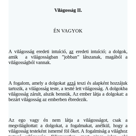
Világosság II.
ÉN VAGYOK
A világosság eredeti intuíció,
az
eredeti intuíció; a dolgok,
amik a világosságban ”jobban” látszanak, magából a
világosságból vannak.
A fogalom, amely a dolgokat
azzá
teszi és alapként hozzájuk
tartozik, a világosság teste, a testté lett világosság. A dolgokba
világosság zárult, alszik bennük, Az ember látja a dolgokat: a
bezárt világosság az emberben ébredezik.
Az ego vagy én nem látja a világosságot, csak a
megvilágítottat: a dolgokat, a fogalmakat, anélkül, hogy a
világosság testeként ismerné föl őket. A fogalmiság a világhoz