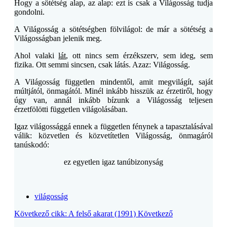
Hogy a sötétség alap, az alap: ezt is csak a Világosság tudja
gondolni.
A Világosság a sötétségben fölvilágol: de már a sötétség a
Világosságban jelenik meg.
Ahol valaki
lát
, ott nincs sem érzékszerv, sem ideg, sem
fizika. Ott semmi sincsen, csak látás. Azaz: Világosság.
A Világosság független mindentől, amit megvilágít, saját
múltjától, önmagától. Minél inkább hisszük az érzetiről, hogy
úgy van, annál inkább bízunk a Világosság teljesen
érzetfölötti független világolásában.
Igaz világossággá ennek a független fénynek a tapasztalásával
válik: közvetlen és közvetítetlen Világosság, önmagáról
tanúskodó:
ez egyetlen igaz tanúbizonyság
világosság
Következő cikk: A felső akarat (1991)
Következő