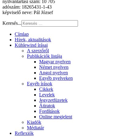
nyilvántartási szám: 10 705
adószám: 18265431-1-43
képviselő neve: Pál József
Keresés...
Címlap
Hírek, aktualitások
Kühlewind írásai
A szerzőről
Publikációk listája
Magyar nyelven
Német nyelven
Angol nyelven
Egyéb nyelveken
Egyéb írások
Cikkek
Levelek
Jegyzetfüzetek
Átiratok
Fordítások
Online megjelent
Kiadók
Médiatár
Reflexiók