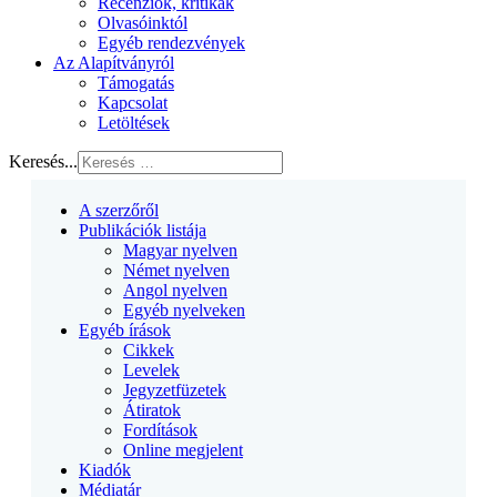
Recenziók, kritikák
Olvasóinktól
Egyéb rendezvények
Az Alapítványról
Támogatás
Kapcsolat
Letöltések
Keresés...
A szerzőről
Publikációk listája
Magyar nyelven
Német nyelven
Angol nyelven
Egyéb nyelveken
Egyéb írások
Cikkek
Levelek
Jegyzetfüzetek
Átiratok
Fordítások
Online megjelent
Kiadók
Médiatár