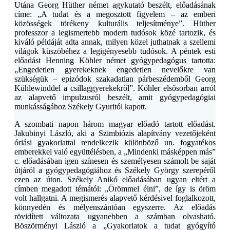
Utána Georg Hüther német agykutató beszélt, előadásának
címe: „A tudat és a megosztott figyelem – az emberi
közösségek törékeny kulturális teljesítménye”. Hüther
professzor a legismertebb modern tudósok közé tartozik, és
kiváló példáját adta annak, milyen közel juthatnak a szellemi
világok küszöbéhez a legigényesebb tudósok. A péntek esti
előadást Henning Köhler német gyógypedagógus tartotta:
„Engedetlen gyerekeknek engedetlen nevelőkre van
szükségük – epizódok szakadatlan párbeszédemből Georg
Kühlewinddel a csillaggyerekekről”. Köhler elsősorban arról
az alapvető impulzusról beszélt, amit gyógypedagógiai
munkásságához Székely Gyuritól kapott.
A szombati napon három magyar előadó tartott előadást.
Jakubinyi László, aki a Szimbiózis alapítvány vezetőjeként
óriási gyakorlattal rendelkezik különböző un. fogyatékos
emberekkel való együttélésben, a „Mindenki másképpen más”
c. előadásában igen színesen és személyesen számolt be saját
útjáról a gyógypedagógiához és Székely György szerepéről
ezen az úton. Székely Anikó előadásában ugyan eltért a
címben megadott témától: „Örömmel élni”, de így is öröm
volt hallgatni. A megismerés alapvető kérdésivel foglalkozott,
könnyedén és mélyenszántóan egyszerre. Az előadás
rövidített változata ugyanebben a számban olvasható.
Böszörményi László a „Gyakorlatok a tudat gyógyító