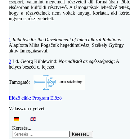
csoport, valamint megemelt részvételi díj formájában több,
elsősorban külföldi résztvevő. A támogatások lehetővé tették,
hogy a részvételnek nem voltak anyagi korlátai, aki kérte,
ingyen is részt vehetett.
1
Initiative for the Development of Intercultural Relations.
Alapította Miha Pogačnik hegedűművész, Székely György
aktív támogatásával.
2
Ld. Georg Kühlewind:
Normálistól az egészségesig
; A
helyes beszéd c. fejezet
Támogató:
Előző cikk: Program
Előző
Válasszon nyelvet
Keresés...
Keresés...