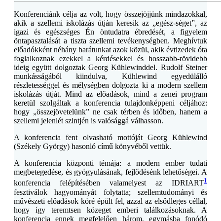
Konferenciánk célja az volt, hogy összejöjjünk mindazokkal,
akik a szellemi iskolázás útján keresik az „egész-séget”, az
igazi és egészséges Én öntudatra ébredését, a figyelem
öntapasztalását a tiszta szellemi tevékenységben. Meghívtuk
előadókként néhány barátunkat azok közül, akik évtizedek óta
foglalkoznak ezekkel a kérdésekkel és hosszabb-rövidebb
ideig együtt dolgoztak Georg Kühlewinddel. Rudolf Steiner
munkásságából kiindulva, Kühlewind egyedülálló
részletességgel és mélységben dolgozta ki a modern szellem
iskolázás útját. Mind az előadások, mind a zenei program
keretül szolgáltak a konferencia tulajdonképpeni céljához:
hogy „összejövetelünk” ne csak térben és időben, hanem a
szellemi jelenlét szintjén is valósággá válhasson.
A konferencia fent olvasható mottóját Georg Kühlewind
(Székely György) hasonló című könyvéből vettük.
A konferencia központi témája: a modern ember tudati
megbetegedése, és gyógyulásának, fejlődésénk lehetőségei. A
1
konferencia felépítésében valamelyest az IDRIART
fesztiválok hagyományát folytatta; szellemtudományi és
művészeti előadások köré épült fel, azzal az elsődleges céllal,
hogy így teremtsen közeget emberi találkozásoknak. A
konferencia ennek megfelelően három, egymásba fonódó