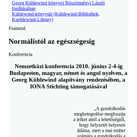
Georg Kühlewind könyvei Böszörményi László
fordításában
Kühlewind-könyvtár (Kühlewind-Bibliothek,
Kuehlewind-Library)
Featured
Normálistól az egészségesig
Konferencia
Nemzetközi konferencia 2010. június 2-4-ig
Budapesten, magyar, német és angol nyelven, a
Georg Kühlewind alapítvány rendezésében, a
IONA Stichting támogatásával
„A gondolkodás
megbetegedése megfosztja
a lelket attól a lehetőségtől,
hogy helyzetét helyesen
átlássa, mert a mai ember
számára a gondolkodás a