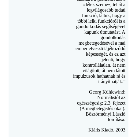
»lélek szeme«, tehát a
legvilágosabb tudati
funkció; láttuk, hogy a
többi lelki funkcióról is a
gondolkodás segítségével
kapunk útmutatást. A
gondolkodás
megbetegedésével a mai
ember elveszti tájékozódó
képességét, és ez azt
jelenti, hogy
kontrollálatlan, át nem
világított, át nem látott
impulzusok hathatnak rá és
irányíthatják.”
Georg Kühlewind:
Normálistól az
egészségesig; 2.3. fejezet
(A megbetegedés okai).
Böszörményi László
fordítása.
Kláris Kiadó, 2003