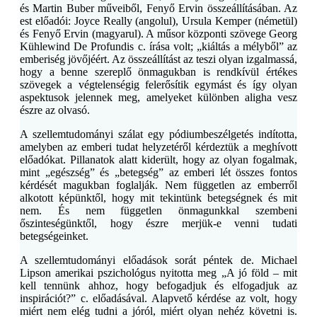
és Martin Buber műveiből, Fenyő Ervin összeállításában. Az
est előadói: Joyce Really (angolul), Ursula Kemper (németül)
és Fenyő Ervin (magyarul). A műsor központi szövege Georg
Kühlewind De Profundis c. írása volt; „kiáltás a mélyből” az
emberiség jövőjéért. Az összeállítást az teszi olyan izgalmassá,
hogy a benne szereplő önmagukban is rendkívül értékes
szövegek a végtelenségig felerősítik egymást és így olyan
aspektusok jelennek meg, amelyeket különben aligha vesz
észre az olvasó.
A szellemtudományi szálat egy pódiumbeszélgetés indította,
amelyben az emberi tudat helyzetéről kérdeztük a meghívott
előadókat. Pillanatok alatt kiderült, hogy az olyan fogalmak,
mint „egészség” és „betegség” az emberi lét összes fontos
kérdését magukban foglalják. Nem független az emberről
alkotott képünktől, hogy mit tekintünk betegségnek és mit
nem. És nem független önmagunkkal szembeni
őszinteségünktől, hogy észre merjük-e venni tudati
betegségeinket.
A szellemtudományi előadások sorát péntek de. Michael
Lipson amerikai pszichológus nyitotta meg „A jó föld – mit
kell tennünk ahhoz, hogy befogadjuk és elfogadjuk az
inspirációt?” c. előadásával. Alapvető kérdése az volt, hogy
miért nem elég tudni a jóról, miért olyan nehéz követni is.