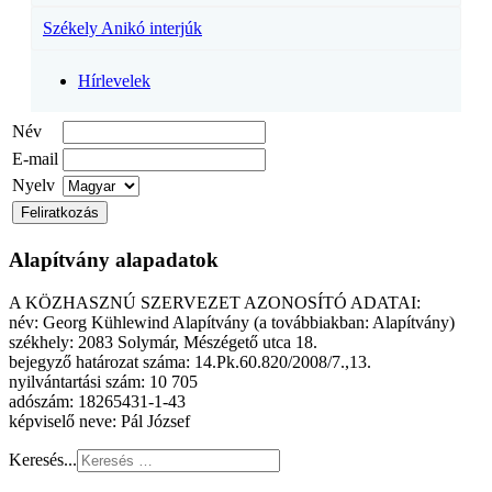
Székely Anikó interjúk
Hírlevelek
Név
E-mail
Nyelv
Alapítvány alapadatok
A KÖZHASZNÚ SZERVEZET AZONOSÍTÓ ADATAI:
név: Georg Kühlewind Alapítvány (a továbbiakban: Alapítvány)
székhely: 2083 Solymár, Mészégető utca 18.
bejegyző határozat száma: 14.Pk.60.820/2008/7.,13.
nyilvántartási szám: 10 705
adószám: 18265431-1-43
képviselő neve: Pál József
Keresés...