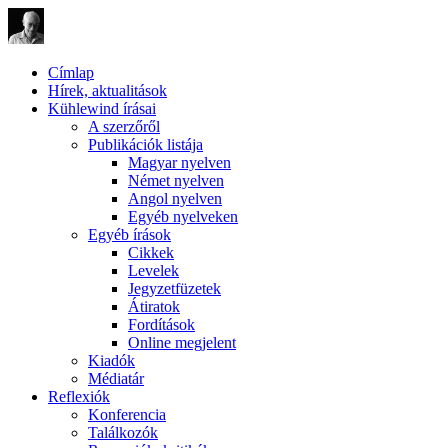
Címlap
Hírek, aktualitások
Kühlewind írásai
A szerzőről
Publikációk listája
Magyar nyelven
Német nyelven
Angol nyelven
Egyéb nyelveken
Egyéb írások
Cikkek
Levelek
Jegyzetfüzetek
Átiratok
Fordítások
Online megjelent
Kiadók
Médiatár
Reflexiók
Konferencia
Találkozók