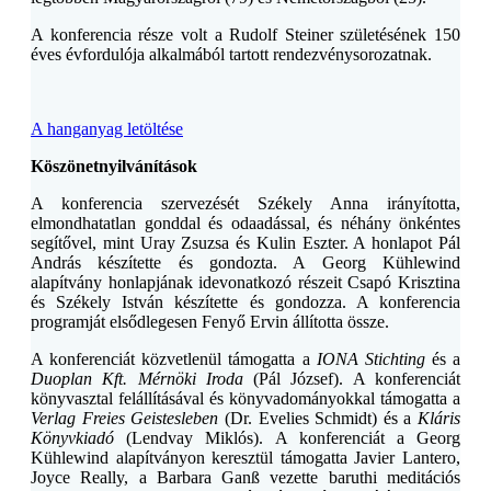
A konferencia része volt a Rudolf Steiner születésének 150
éves évfordulója alkalmából tartott rendezvénysorozatnak.
A hanganyag letöltése
Köszönetnyilvánítások
A konferencia szervezését Székely Anna irányította,
elmondhatatlan gonddal és odaadással, és néhány önkéntes
segítővel, mint Uray Zsuzsa és Kulin Eszter. A honlapot Pál
András készítette és gondozta. A Georg Kühlewind
alapítvány honlapjának idevonatkozó részeit Csapó Krisztina
és Székely István készítette és gondozza. A konferencia
programját elsődlegesen Fenyő Ervin állította össze.
A konferenciát közvetlenül támogatta a
IONA Stichting
és a
Duoplan Kft. Mérnöki Iroda
(Pál József). A konferenciát
könyvasztal felállításával és könyvadományokkal támogatta a
Verlag Freies Geistesleben
(Dr. Evelies Schmidt) és a
Kláris
Könyvkiadó
(Lendvay Miklós). A konferenciát a Georg
Kühlewind alapítványon keresztül támogatta Javier Lantero,
Joyce Really, a Barbara Ganß vezette baruthi meditációs