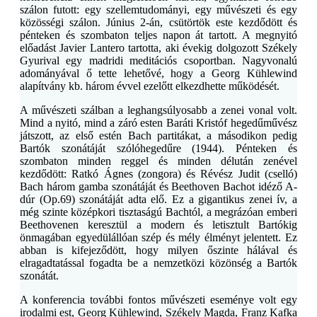
szálon futott: egy szellemtudományi, egy művészeti és egy
közösségi szálon. Június 2-án, csütörtök este kezdődött és
pénteken és szombaton teljes napon át tartott. A megnyitó
előadást Javier Lantero tartotta, aki évekig dolgozott Székely
Gyurival egy madridi meditációs csoportban. Nagyvonalú
adományával ő tette lehetővé, hogy a Georg Kühlewind
alapítvány kb. három évvel ezelőtt elkezdhette működését.
A művészeti szálban a leghangsúlyosabb a zenei vonal volt.
Mind a nyitó, mind a záró esten Baráti Kristóf hegedűművész
játszott, az első estén Bach partitákat, a másodikon pedig
Bartók szonátáját szólóhegedűre (1944). Pénteken és
szombaton minden reggel és minden délután zenével
kezdődött: Ratkó Ágnes (zongora) és Révész Judit (cselló)
Bach három gamba szonátáját és Beethoven Bachot idéző A-
dúr (Op.69) szonátáját adta elő. Ez a gigantikus zenei ív, a
még szinte középkori tisztaságú Bachtól, a megrázóan emberi
Beethovenen keresztül a modern és letisztult Bartókig
önmagában egyedülállóan szép és mély élményt jelentett. Ez
abban is kifejeződött, hogy milyen őszinte hálával és
elragadtatással fogadta be a nemzetközi közönség a Bartók
szonátát.
A konferencia további fontos művészeti eseménye volt egy
irodalmi est, Georg Kühlewind, Székely Magda, Franz Kafka