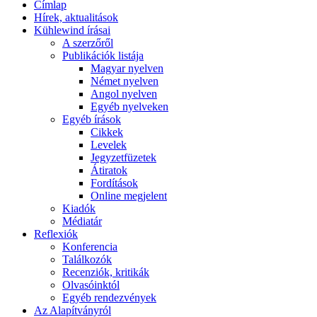
Címlap
Hírek, aktualitások
Kühlewind írásai
A szerzőről
Publikációk listája
Magyar nyelven
Német nyelven
Angol nyelven
Egyéb nyelveken
Egyéb írások
Cikkek
Levelek
Jegyzetfüzetek
Átiratok
Fordítások
Online megjelent
Kiadók
Médiatár
Reflexiók
Konferencia
Találkozók
Recenziók, kritikák
Olvasóinktól
Egyéb rendezvények
Az Alapítványról