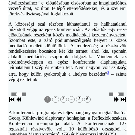
átváltozásaihoz” c. előadásában elsősorban az imaginációhoz
vezető úttal, az úton fellépő elterelődésekkel, és a szellemi
törekvés tisztaságával foglalkozott.
A közösségi szál részben láthatatlanul és hallhatatlanul
húzódott végig az egész konferencián. Az előadók egy része
előadásának részeként közös meditációkat kezdeményezetett.
Szombat este, a záró pódiumbeszélgetés helyett is közös
meditáció mellett döntöttünk. A rendezőség a résztvevők
rendelkezésére bocsátott két kis termet, ahol kis, spontán
alakult meditációs csoportok dolgoztak. Mindennek az
eredményeképpen az egész konferencia alaphangulata
leírhatatlanul szép és emberi lett. Nem nagyon volt szükség
2
arra, hogy külön gyakoroljuk a „helyes beszédet”
– szinte
végig ezt tettük.
1
2
3
4
5
6
A konferencia programja és teljes hanganyaga megtalálható a
Georg Kühlewind alapítvány honlapján, a Reflexiók szakasz
Konferencia menüpontja alatt. A konferenciának 127
regisztrált résztvevője volt, 10 különböző országból a
legtöbben Magyarországról (79) és Németországból (25).