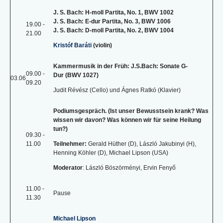
J. S. Bach: H-moll Partita, No. 1, BWV 1002
J. S. Bach: E-dur Partita, No. 3, BWV 1006
19.00 -
J. S. Bach: D-moll Partita, No. 2, BWV 1004
21.00
Kristóf Baráti
(violin)
Kammermusik in der Früh: J.S.Bach: Sonate G-
09.00 -
Dur (BWV 1027)
03.06
09.20
Judit Révész (Cello) und Ágnes Ratkó (Klavier)
Podiumsgespräch. (Ist unser Bewusstsein krank? Was
wissen wir davon? Was können wir für seine Heilung
tun?)
09.30 -
11.00
Teilnehmer:
Gerald Hüther (D), László Jakubinyi (H),
Henning Köhler (D), Michael Lipson (USA)
Moderator
: László Böszörményi, Ervin Fenyő
11.00 -
Pause
11.30
Michael Lipson