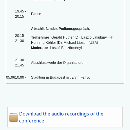
19.45 -
Pause
20.15
Abschließendes Podiumsgespräch.
20.15 -
Teilnehmer:
Gerald Hüther (D), Laszlo Jakubinyi (H),
21.30
Henning Köhler (D), Michael Lipson (USA)
Moderator
: László Böszörményi
21.30 -
Abschlussworte der Organisatoren
21.45
05.06
10.00 -
Stadttour in Budapest mit Ervin Fenyő
Download the audio recordings of the
conference