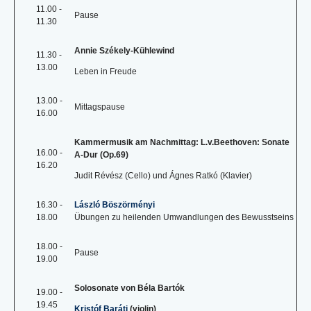
11.00 -
Pause
11.30
Annie Székely-Kühlewind
11.30 -
13.00
Leben in Freude
13.00 -
Mittagspause
16.00
Kammermusik am Nachmittag: L.v.Beethoven: Sonate
16.00 -
A-Dur (Op.69)
16.20
Judit Révész (Cello) und Ágnes Ratkó (Klavier)
16.30 -
László Böszörményi
18.00
Übungen zu heilenden Umwandlungen des Bewusstseins
18.00 -
Pause
19.00
Solosonate von Béla Bartók
19.00 -
19.45
Kristóf Baráti
(violin)