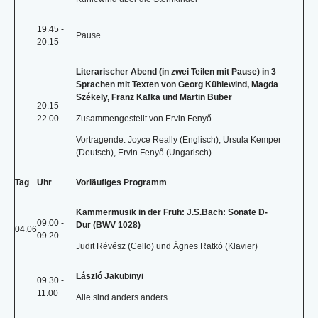
19.45 -
Pause
20.15
Literarischer Abend (in zwei Teilen mit Pause) in 3
Sprachen mit Texten von Georg Kühlewind, Magda
Székely, Franz Kafka und Martin Buber
20.15 -
22.00
Zusammengestellt von Ervin Fenyő
Vortragende: Joyce Really (Englisch), Ursula Kemper
(Deutsch), Ervin Fenyő (Ungarisch)
Tag
Uhr
Vorläufiges Programm
Kammermusik in der Früh: J.S.Bach: Sonate D-
09.00 -
Dur (BWV 1028)
04.06
09.20
Judit Révész (Cello) und Ágnes Ratkó (Klavier)
László Jakubinyi
09.30 -
11.00
Alle sind anders anders