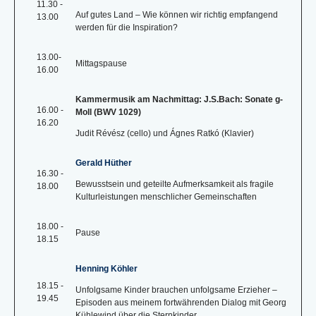
11.30 -
Auf gutes Land – Wie können wir richtig empfangend
13.00
werden für die Inspiration?
13.00-
Mittagspause
16.00
Kammermusik am Nachmittag: J.S.Bach: Sonate g-
16.00 -
Moll (BWV 1029)
16.20
Judit Révész (cello) und Ágnes Ratkó (Klavier)
Gerald Hüther
16.30 -
Bewusstsein und geteilte Aufmerksamkeit als fragile
18.00
Kulturleistungen menschlicher Gemeinschaften
18.00 -
Pause
18.15
Henning Köhler
18.15 -
Unfolgsame Kinder brauchen unfolgsame Erzieher –
19.45
Episoden aus meinem fortwährenden Dialog mit Georg
Kühlewind über die Sternkinder