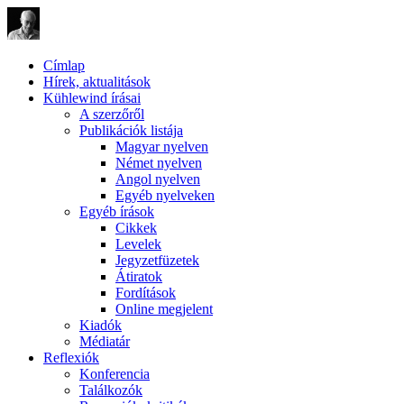
Címlap
Hírek, aktualitások
Kühlewind írásai
A szerzőről
Publikációk listája
Magyar nyelven
Német nyelven
Angol nyelven
Egyéb nyelveken
Egyéb írások
Cikkek
Levelek
Jegyzetfüzetek
Átiratok
Fordítások
Online megjelent
Kiadók
Médiatár
Reflexiók
Konferencia
Találkozók