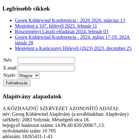
Legfrissebb cikkek
Georg Kühlewind Konferencia - 2026
2026. március 13
Megjelent a 107. hírlevél
2025. február 11
Böszörményi László előadásai
2024. február 03
Georg Kühlewind Konferencia - 2024. május 17-19.
2024.
január 28
Megjelent a Karácsonyi Hírlevél (2023)
2023. december 25
Név
E-mail
Nyelv
Alapítvány alapadatok
A KÖZHASZNÚ SZERVEZET AZONOSÍTÓ ADATAI:
név: Georg Kühlewind Alapítvány (a továbbiakban: Alapítvány)
székhely: 2083 Solymár, Mészégető utca 18.
bejegyző határozat száma: 14.Pk.60.820/2008/7.,13.
nyilvántartási szám: 10 705
adószám: 18265431-1-43