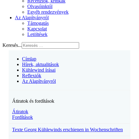
Recenziók, kritikák
Olvasóinktól
Egyéb rendezvények
Az Alapítványról
Támogatás
Kapcsolat
Letöltések
Keresés...
Címlap
Hírek, aktualitások
Kühlewind írásai
Reflexiók
Az Alapítványról
Átiratok és fordítások
Átiratok
Fordítások
Texte Georg Kühlewinds erschienen in Wochenschriften