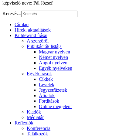
képviselő neve: Pál József
Keresés...
Címlap
Hírek, aktualitások
Kühlewind írásai
A szerzőről
Publikációk listája
Magyar nyelven
Német nyelven
Angol nyelven
Egyéb nyelveken
Egyéb írások
Cikkek
Levelek
Jegyzetfüzetek
Átiratok
Fordítások
Online megjelent
Kiadók
Médiatár
Reflexiók
Konferencia
Találkozók