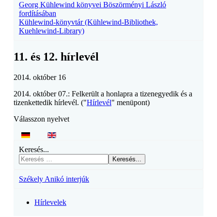
Georg Kühlewind könyvei Böszörményi László
fordításában
Kühlewind-könyvtár (Kühlewind-Bibliothek,
Kuehlewind-Library)
11. és 12. hírlevél
2014. október 16
2014. október 07.: Felkerült a honlapra a tizenegyedik és a
tizenkettedik hírlevél. ("
Hírlevél
" menüpont)
Válasszon nyelvet
Keresés...
Keresés...
Székely Anikó interjúk
Hírlevelek