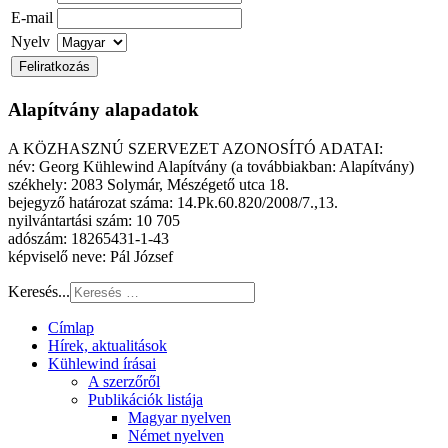
E-mail
Nyelv
Alapítvány alapadatok
A KÖZHASZNÚ SZERVEZET AZONOSÍTÓ ADATAI:
név: Georg Kühlewind Alapítvány (a továbbiakban: Alapítvány)
székhely: 2083 Solymár, Mészégető utca 18.
bejegyző határozat száma: 14.Pk.60.820/2008/7.,13.
nyilvántartási szám: 10 705
adószám: 18265431-1-43
képviselő neve: Pál József
Keresés...
Címlap
Hírek, aktualitások
Kühlewind írásai
A szerzőről
Publikációk listája
Magyar nyelven
Német nyelven