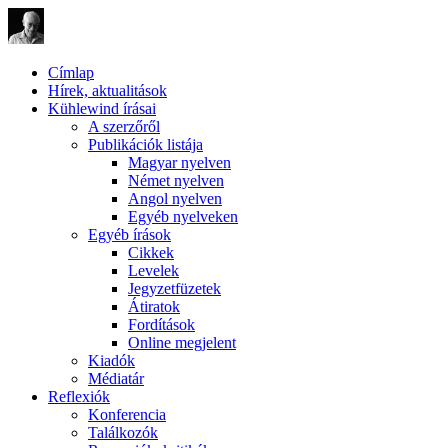
Címlap
Hírek, aktualitások
Kühlewind írásai
A szerzőről
Publikációk listája
Magyar nyelven
Német nyelven
Angol nyelven
Egyéb nyelveken
Egyéb írások
Cikkek
Levelek
Jegyzetfüzetek
Átiratok
Fordítások
Online megjelent
Kiadók
Médiatár
Reflexiók
Konferencia
Találkozók