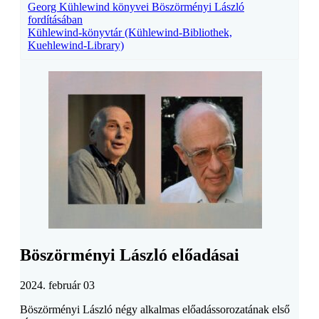
Georg Kühlewind könyvei Böszörményi László
fordításában
Kühlewind-könyvtár (Kühlewind-Bibliothek,
Kuehlewind-Library)
Böszörményi László előadásai
2024. február 03
Böszörményi László négy alkalmas előadássorozatának első