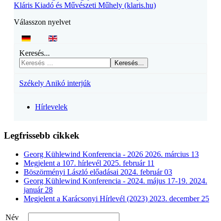
Kláris Kiadó és Művészeti Műhely (klaris.hu)
Válasszon nyelvet
Keresés...
Keresés...
Székely Anikó interjúk
Hírlevelek
Legfrissebb cikkek
Georg Kühlewind Konferencia - 2026
2026. március 13
Megjelent a 107. hírlevél
2025. február 11
Böszörményi László előadásai
2024. február 03
Georg Kühlewind Konferencia - 2024. május 17-19.
2024.
január 28
Megjelent a Karácsonyi Hírlevél (2023)
2023. december 25
Név