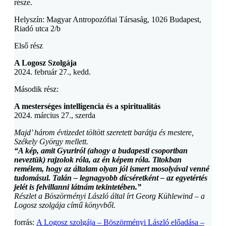
része.
Helyszín: Magyar Antropozófiai Társaság, 1026 Budapest,
Riadó utca 2/b
Első rész
A Logosz Szolgája
2024. február 27., kedd.
Második rész:
A mesterséges intelligencia és a spiritualitás
2024. március 27., szerda
Majd’ három évtizedet töltött szeretett barátja és mestere,
Székely György mellett.
“A kép, amit Gyuriról (ahogy a budapesti csoportban
neveztük) rajzolok róla, az én képem róla. Titokban
remélem, hogy az általam olyan jól ismert mosolyával venné
tudomásul. Talán – legnagyobb dícséretként – az egyetértés
jelét is felvillanni látnám tekintetében.”
Részlet a Böszörményi László által írt Georg Kühlewind – a
Logosz szolgája című könyvből.
forrás:
A Logosz szolgája – Böszörményi László előadása –