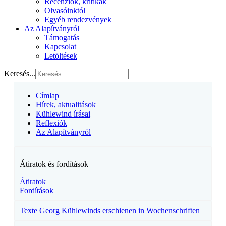
Recenziók, kritikák
Olvasóinktól
Egyéb rendezvények
Az Alapítványról
Támogatás
Kapcsolat
Letöltések
Keresés...
Címlap
Hírek, aktualitások
Kühlewind írásai
Reflexiók
Az Alapítványról
Átiratok és fordítások
Átiratok
Fordítások
Texte Georg Kühlewinds erschienen in Wochenschriften