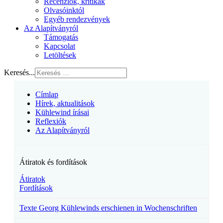
Recenziók, kritikák
Olvasóinktól
Egyéb rendezvények
Az Alapítványról
Támogatás
Kapcsolat
Letöltések
Keresés...
Címlap
Hírek, aktualitások
Kühlewind írásai
Reflexiók
Az Alapítványról
Átiratok és fordítások
Átiratok
Fordítások
Texte Georg Kühlewinds erschienen in Wochenschriften