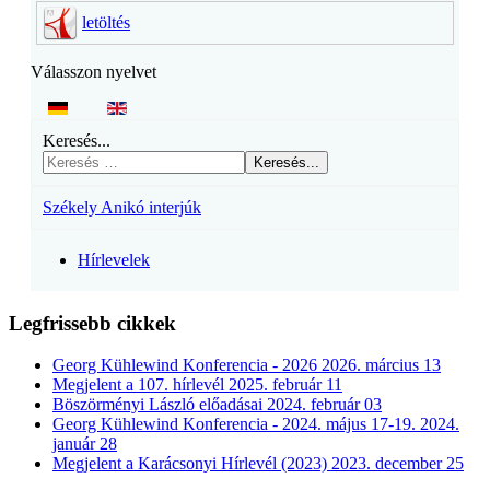
letöltés
Válasszon nyelvet
Keresés...
Keresés...
Székely Anikó interjúk
Hírlevelek
Legfrissebb cikkek
Georg Kühlewind Konferencia - 2026
2026. március 13
Megjelent a 107. hírlevél
2025. február 11
Böszörményi László előadásai
2024. február 03
Georg Kühlewind Konferencia - 2024. május 17-19.
2024.
január 28
Megjelent a Karácsonyi Hírlevél (2023)
2023. december 25