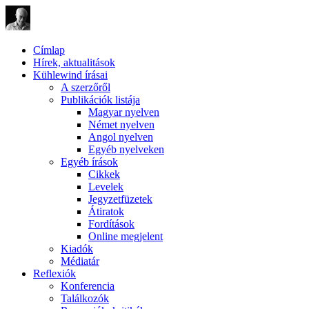
Címlap
Hírek, aktualitások
Kühlewind írásai
A szerzőről
Publikációk listája
Magyar nyelven
Német nyelven
Angol nyelven
Egyéb nyelveken
Egyéb írások
Cikkek
Levelek
Jegyzetfüzetek
Átiratok
Fordítások
Online megjelent
Kiadók
Médiatár
Reflexiók
Konferencia
Találkozók