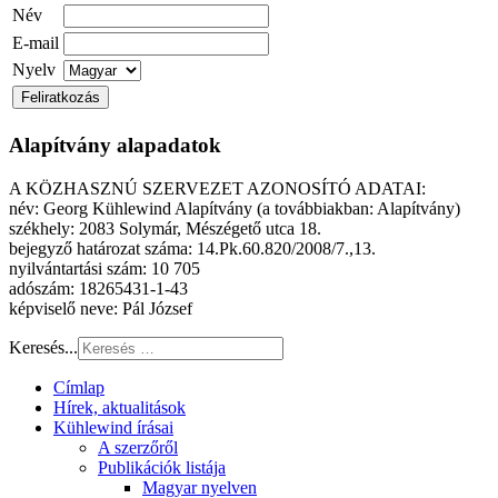
Név
E-mail
Nyelv
Alapítvány alapadatok
A KÖZHASZNÚ SZERVEZET AZONOSÍTÓ ADATAI:
név: Georg Kühlewind Alapítvány (a továbbiakban: Alapítvány)
székhely: 2083 Solymár, Mészégető utca 18.
bejegyző határozat száma: 14.Pk.60.820/2008/7.,13.
nyilvántartási szám: 10 705
adószám: 18265431-1-43
képviselő neve: Pál József
Keresés...
Címlap
Hírek, aktualitások
Kühlewind írásai
A szerzőről
Publikációk listája
Magyar nyelven