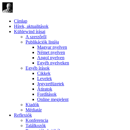
Címlap
Hírek, aktualitások
Kühlewind írásai
A szerzőről
Publikációk listája
Magyar nyelven
Német nyelven
Angol nyelven
Egyéb nyelveken
Egyéb írások
Cikkek
Levelek
Jegyzetfüzetek
Átiratok
Fordítások
Online megjelent
Kiadók
Médiatár
Reflexiók
Konferencia
Találkozók