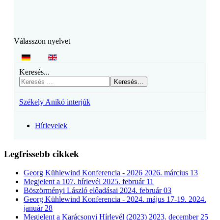
Válasszon nyelvet
Keresés...
Keresés...
Székely Anikó interjúk
Hírlevelek
Legfrissebb cikkek
Georg Kühlewind Konferencia - 2026
2026. március 13
Megjelent a 107. hírlevél
2025. február 11
Böszörményi László előadásai
2024. február 03
Georg Kühlewind Konferencia - 2024. május 17-19.
2024.
január 28
Megjelent a Karácsonyi Hírlevél (2023)
2023. december 25