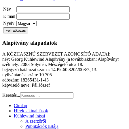
Név
E-mail
Nyelv
Alapítvány alapadatok
A KÖZHASZNÚ SZERVEZET AZONOSÍTÓ ADATAI:
név: Georg Kühlewind Alapítvány (a továbbiakban: Alapítvány)
székhely: 2083 Solymár, Mészégető utca 18.
bejegyző határozat száma: 14.Pk.60.820/2008/7.,13.
nyilvántartási szám: 10 705
adószám: 18265431-1-43
képviselő neve: Pál József
Keresés...
Címlap
Hírek, aktualitások
Kühlewind írásai
A szerzőről
Publikációk listája