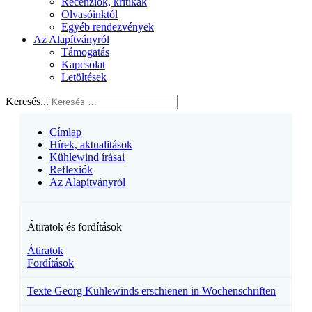
Recenziók, kritikák
Olvasóinktól
Egyéb rendezvények
Az Alapítványról
Támogatás
Kapcsolat
Letöltések
Keresés...
Címlap
Hírek, aktualitások
Kühlewind írásai
Reflexiók
Az Alapítványról
Átiratok és fordítások
Átiratok
Fordítások
Texte Georg Kühlewinds erschienen in Wochenschriften