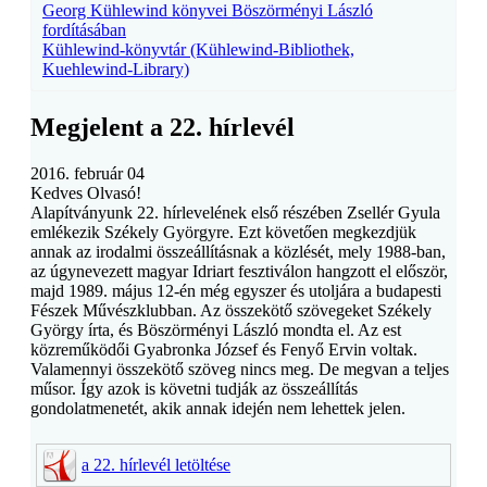
Georg Kühlewind könyvei Böszörményi László
fordításában
Kühlewind-könyvtár (Kühlewind-Bibliothek,
Kuehlewind-Library)
Megjelent a 22. hírlevél
2016. február 04
Kedves Olvasó!
Alapítványunk 22. hírlevelének első részében Zsellér Gyula
emlékezik Székely Györgyre. Ezt követően megkezdjük
annak az irodalmi összeállításnak a közlését, mely 1988-ban,
az úgynevezett magyar Idriart fesztiválon hangzott el először,
majd 1989. május 12-én még egyszer és utoljára a budapesti
Fészek Művészklubban. Az összekötő szövegeket Székely
György írta, és Böszörményi László mondta el. Az est
közreműködői Gyabronka József és Fenyő Ervin voltak.
Valamennyi összekötő szöveg nincs meg. De megvan a teljes
műsor. Így azok is követni tudják az összeállítás
gondolatmenetét, akik annak idején nem lehettek jelen.
a 22. hírlevél letöltése