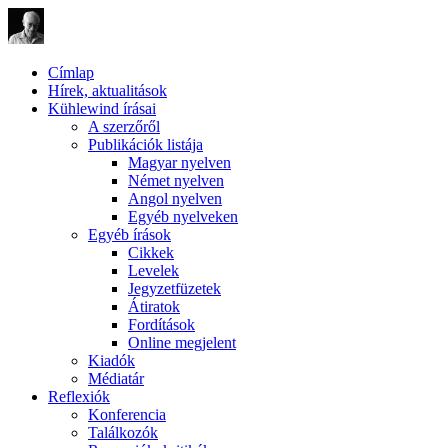
Címlap
Hírek, aktualitások
Kühlewind írásai
A szerzőről
Publikációk listája
Magyar nyelven
Német nyelven
Angol nyelven
Egyéb nyelveken
Egyéb írások
Cikkek
Levelek
Jegyzetfüzetek
Átiratok
Fordítások
Online megjelent
Kiadók
Médiatár
Reflexiók
Konferencia
Találkozók