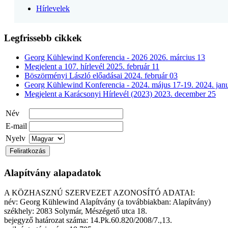
Hírlevelek
Legfrissebb cikkek
Georg Kühlewind Konferencia - 2026
2026. március 13
Megjelent a 107. hírlevél
2025. február 11
Böszörményi László előadásai
2024. február 03
Georg Kühlewind Konferencia - 2024. május 17-19.
2024. jan
Megjelent a Karácsonyi Hírlevél (2023)
2023. december 25
Név
E-mail
Nyelv
Alapítvány alapadatok
A KÖZHASZNÚ SZERVEZET AZONOSÍTÓ ADATAI:
név: Georg Kühlewind Alapítvány (a továbbiakban: Alapítvány)
székhely: 2083 Solymár, Mészégető utca 18.
bejegyző határozat száma: 14.Pk.60.820/2008/7.,13.