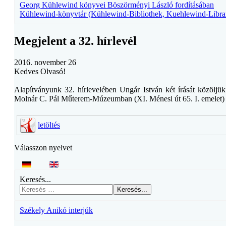
Georg Kühlewind könyvei Böszörményi László fordításában
Kühlewind-könyvtár (Kühlewind-Bibliothek, Kuehlewind-Libra
Megjelent a 32. hírlevél
2016. november 26
Kedves Olvasó!
Alapítványunk 32. hírlevelében Ungár István két írását közölj
Molnár C. Pál Műterem-Múzeumban (XI. Ménesi út 65. I. emelet) ta
letöltés
Válasszon nyelvet
Keresés...
Keresés...
Székely Anikó interjúk