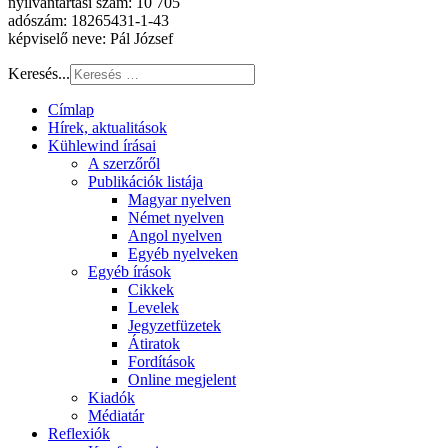
nyilvántartási szám: 10 705
adószám: 18265431-1-43
képviselő neve: Pál József
Keresés...
Címlap
Hírek, aktualitások
Kühlewind írásai
A szerzőről
Publikációk listája
Magyar nyelven
Német nyelven
Angol nyelven
Egyéb nyelveken
Egyéb írások
Cikkek
Levelek
Jegyzetfüzetek
Átiratok
Fordítások
Online megjelent
Kiadók
Médiatár
Reflexiók