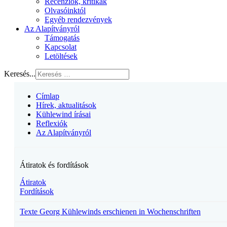
Recenziók, kritikák
Olvasóinktól
Egyéb rendezvények
Az Alapítványról
Támogatás
Kapcsolat
Letöltések
Keresés...
Címlap
Hírek, aktualitások
Kühlewind írásai
Reflexiók
Az Alapítványról
Átiratok és fordítások
Átiratok
Fordítások
Texte Georg Kühlewinds erschienen in Wochenschriften