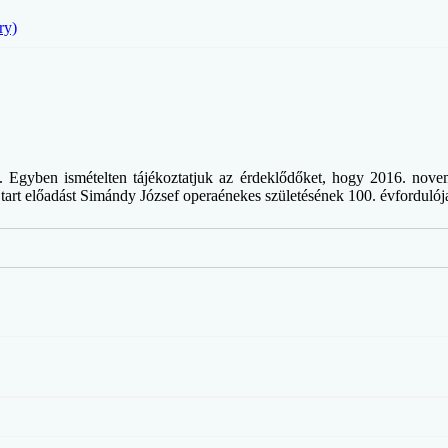
ry)
ük. Egyben ismételten tájékoztatjuk az érdeklődőket, hogy 2016. nov
rt előadást Simándy József operaénekes születésének 100. évfordulója 