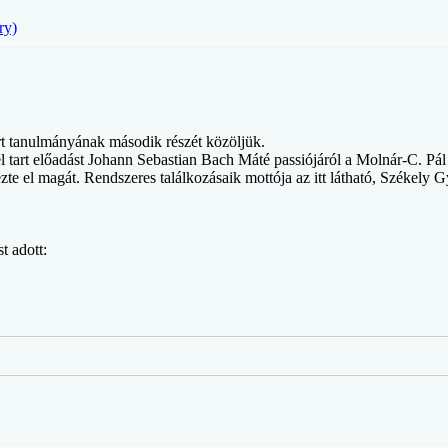
ry)
t tanulmányának második részét közöljük.
el tart előadást Johann Sebastian Bach Máté passiójáról a Molnár-C. 
e el magát. Rendszeres találkozásaik mottója az itt látható, Székely G
t adott: