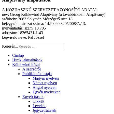
A KÖZHASZNÚ SZERVEZET AZONOSÍTÓ ADATAI:
név: Georg Kühlewind Alapítvány (a továbbiakban: Alapítvány)
székhely: 2083 Solymár, Mészégető utca 18.
bejegyző határozat száma: 14.Pk.60.820/2008/7.,13.
nyilvántartási szám: 10 705
adószám: 18265431-1-43
képviselő neve: Pál József
Keresés...
Címlap
Hírek, aktualitások
Kühlewind írásai
A szerzőről
Publikációk listája
Magyar nyelven
Német nyelven
Angol nyelven
Egyéb nyelveken
Egyéb írások
Cikkek
Levelek
Jegyzetfüzetek