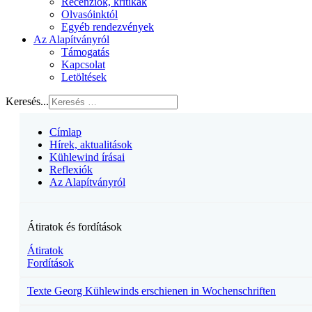
Recenziók, kritikák
Olvasóinktól
Egyéb rendezvények
Az Alapítványról
Támogatás
Kapcsolat
Letöltések
Keresés...
Címlap
Hírek, aktualitások
Kühlewind írásai
Reflexiók
Az Alapítványról
Átiratok és fordítások
Átiratok
Fordítások
Texte Georg Kühlewinds erschienen in Wochenschriften