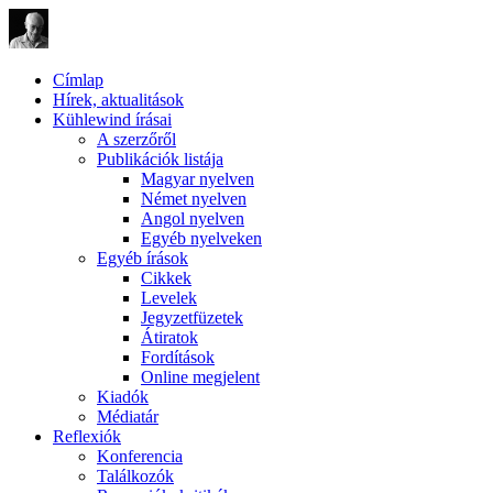
Címlap
Hírek, aktualitások
Kühlewind írásai
A szerzőről
Publikációk listája
Magyar nyelven
Német nyelven
Angol nyelven
Egyéb nyelveken
Egyéb írások
Cikkek
Levelek
Jegyzetfüzetek
Átiratok
Fordítások
Online megjelent
Kiadók
Médiatár
Reflexiók
Konferencia
Találkozók