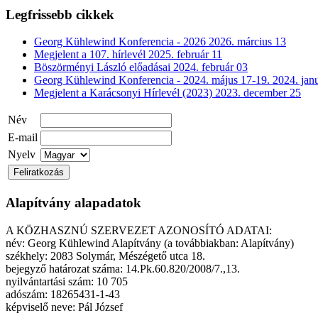
Legfrissebb cikkek
Georg Kühlewind Konferencia - 2026
2026. március 13
Megjelent a 107. hírlevél
2025. február 11
Böszörményi László előadásai
2024. február 03
Georg Kühlewind Konferencia - 2024. május 17-19.
2024. jan
Megjelent a Karácsonyi Hírlevél (2023)
2023. december 25
Név
E-mail
Nyelv
Alapítvány alapadatok
A KÖZHASZNÚ SZERVEZET AZONOSÍTÓ ADATAI:
név: Georg Kühlewind Alapítvány (a továbbiakban: Alapítvány)
székhely: 2083 Solymár, Mészégető utca 18.
bejegyző határozat száma: 14.Pk.60.820/2008/7.,13.
nyilvántartási szám: 10 705
adószám: 18265431-1-43
képviselő neve: Pál József