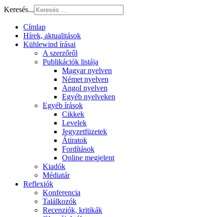
Keresés...
Címlap
Hírek, aktualitások
Kühlewind írásai
A szerzőről
Publikációk listája
Magyar nyelven
Német nyelven
Angol nyelven
Egyéb nyelveken
Egyéb írások
Cikkek
Levelek
Jegyzetfüzetek
Átiratok
Fordítások
Online megjelent
Kiadók
Médiatár
Reflexiók
Konferencia
Találkozók
Recenziók, kritikák