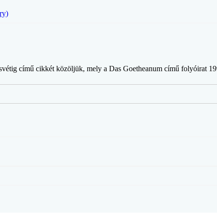
ry)
svétig című cikkét közöljük, mely a Das Goetheanum című folyóirat 19