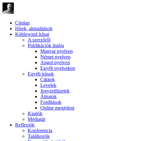
Címlap
Hírek, aktualitások
Kühlewind írásai
A szerzőről
Publikációk listája
Magyar nyelven
Német nyelven
Angol nyelven
Egyéb nyelveken
Egyéb írások
Cikkek
Levelek
Jegyzetfüzetek
Átiratok
Fordítások
Online megjelent
Kiadók
Médiatár
Reflexiók
Konferencia
Találkozók