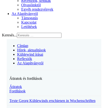
Recenziók, kritikák
Olvasóinktól
Egyéb rendezvények
Az Alapítványról
Támogatás
Kapcsolat
Letöltések
Keresés...
Címlap
Hírek, aktualitások
Kühlewind írásai
Reflexiók
Az Alapítványról
Átiratok és fordítások
Átiratok
Fordítások
Texte Georg Kühlewinds erschienen in Wochenschriften