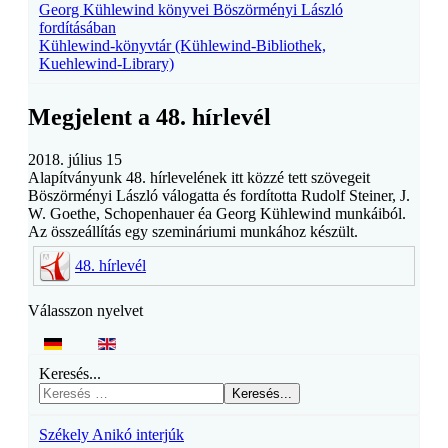
Georg Kühlewind könyvei Böszörményi László
fordításában
Kühlewind-könyvtár (Kühlewind-Bibliothek,
Kuehlewind-Library)
Megjelent a 48. hírlevél
2018. július 15
Alapítványunk 48. hírlevelének itt közzé tett szövegeit
Böszörményi László válogatta és fordította Rudolf Steiner, J.
W. Goethe, Schopenhauer éa Georg Kühlewind munkáiból.
Az összeállítás egy szemináriumi munkához készült.
48. hírlevél
Válasszon nyelvet
Keresés...
Keresés...
Székely Anikó interjúk