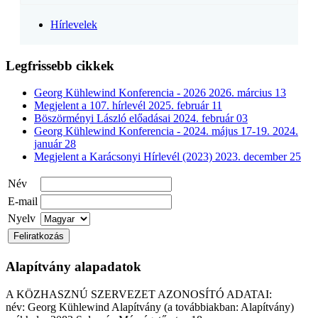
Hírlevelek
Legfrissebb cikkek
Georg Kühlewind Konferencia - 2026
2026. március 13
Megjelent a 107. hírlevél
2025. február 11
Böszörményi László előadásai
2024. február 03
Georg Kühlewind Konferencia - 2024. május 17-19.
2024.
január 28
Megjelent a Karácsonyi Hírlevél (2023)
2023. december 25
Név
E-mail
Nyelv
Alapítvány alapadatok
A KÖZHASZNÚ SZERVEZET AZONOSÍTÓ ADATAI:
név: Georg Kühlewind Alapítvány (a továbbiakban: Alapítvány)