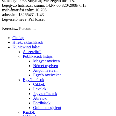
székhely: 2083 Solymár, Mészégető utca 18.
bejegyző határozat száma: 14.Pk.60.820/2008/7.,13.
nyilvántartási szám: 10 705
adószám: 18265431-1-43
képviselő neve: Pál József
Keresés...
Címlap
Hírek, aktualitások
Kühlewind írásai
A szerzőről
Publikációk listája
Magyar nyelven
Német nyelven
Angol nyelven
Egyéb nyelveken
Egyéb írások
Cikkek
Levelek
Jegyzetfüzetek
Átiratok
Fordítások
Online megjelent
Kiadók