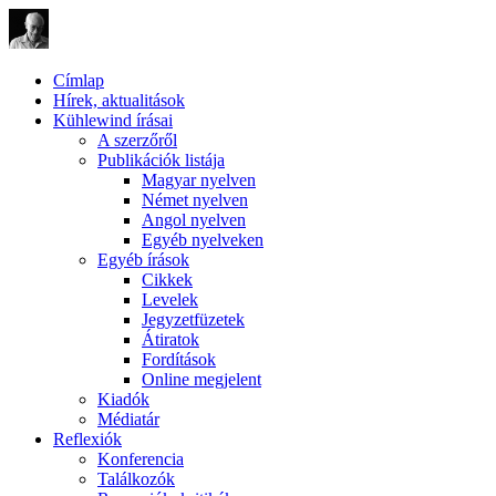
Címlap
Hírek, aktualitások
Kühlewind írásai
A szerzőről
Publikációk listája
Magyar nyelven
Német nyelven
Angol nyelven
Egyéb nyelveken
Egyéb írások
Cikkek
Levelek
Jegyzetfüzetek
Átiratok
Fordítások
Online megjelent
Kiadók
Médiatár
Reflexiók
Konferencia
Találkozók