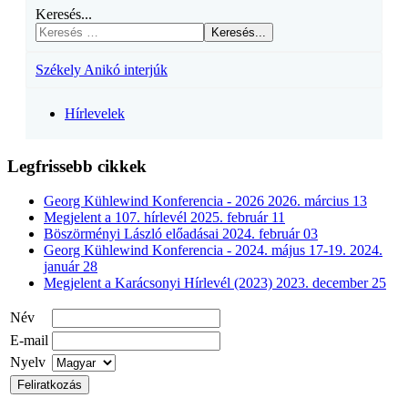
Keresés...
Keresés...
Székely Anikó interjúk
Hírlevelek
Legfrissebb cikkek
Georg Kühlewind Konferencia - 2026
2026. március 13
Megjelent a 107. hírlevél
2025. február 11
Böszörményi László előadásai
2024. február 03
Georg Kühlewind Konferencia - 2024. május 17-19.
2024.
január 28
Megjelent a Karácsonyi Hírlevél (2023)
2023. december 25
Név
E-mail
Nyelv