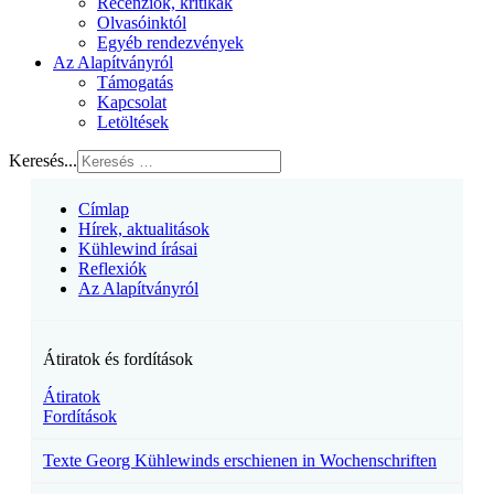
Recenziók, kritikák
Olvasóinktól
Egyéb rendezvények
Az Alapítványról
Támogatás
Kapcsolat
Letöltések
Keresés...
Címlap
Hírek, aktualitások
Kühlewind írásai
Reflexiók
Az Alapítványról
Átiratok és fordítások
Átiratok
Fordítások
Texte Georg Kühlewinds erschienen in Wochenschriften