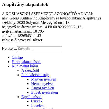
Alapítvány alapadatok
A KÖZHASZNÚ SZERVEZET AZONOSÍTÓ ADATAI:
név: Georg Kühlewind Alapítvány (a továbbiakban: Alapítvány)
székhely: 2083 Solymár, Mészégető utca 18.
bejegyző határozat száma: 14.Pk.60.820/2008/7.,13.
nyilvántartási szám: 10 705
adószám: 18265431-1-43
képviselő neve: Pál József
Keresés...
Címlap
Hírek, aktualitások
Kühlewind írásai
A szerzőről
Publikációk listája
Magyar nyelven
Német nyelven
Angol nyelven
Egyéb nyelveken
Egyéb írások
Cikkek
Levelek