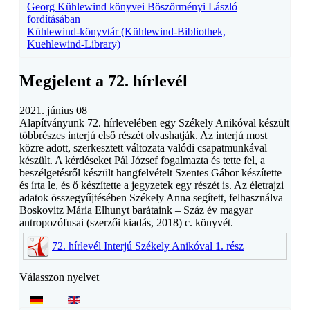
Georg Kühlewind könyvei Böszörményi László
fordításában
Kühlewind-könyvtár (Kühlewind-Bibliothek,
Kuehlewind-Library)
Megjelent a 72. hírlevél
2021. június 08
Alapítványunk 72. hírlevelében egy Székely Anikóval készült
többrészes interjú első részét olvashatják. Az interjú most
közre adott, szerkesztett változata valódi csapatmunkával
készült. A kérdéseket Pál József fogalmazta és tette fel, a
beszélgetésről készült hangfelvételt Szentes Gábor készítette
és írta le, és ő készítette a jegyzetek egy részét is. Az életrajzi
adatok összegyűjtésében Székely Anna segített, felhasználva
Boskovitz Mária Elhunyt barátaink – Száz év magyar
antropozófusai (szerzői kiadás, 2018) c. könyvét.
72. hírlevél Interjú Székely Anikóval 1. rész
Válasszon nyelvet