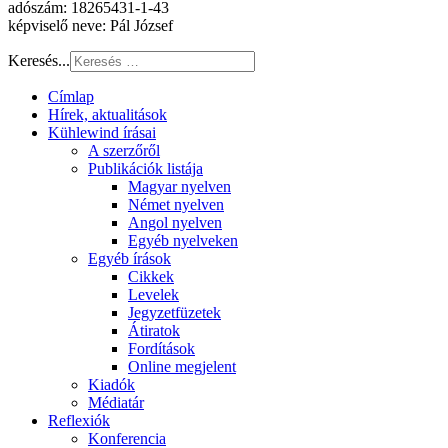
adószám: 18265431-1-43
képviselő neve: Pál József
Keresés...
Címlap
Hírek, aktualitások
Kühlewind írásai
A szerzőről
Publikációk listája
Magyar nyelven
Német nyelven
Angol nyelven
Egyéb nyelveken
Egyéb írások
Cikkek
Levelek
Jegyzetfüzetek
Átiratok
Fordítások
Online megjelent
Kiadók
Médiatár
Reflexiók
Konferencia