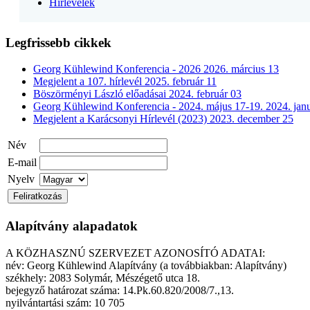
Hírlevelek
Legfrissebb cikkek
Georg Kühlewind Konferencia - 2026
2026. március 13
Megjelent a 107. hírlevél
2025. február 11
Böszörményi László előadásai
2024. február 03
Georg Kühlewind Konferencia - 2024. május 17-19.
2024. jan
Megjelent a Karácsonyi Hírlevél (2023)
2023. december 25
Név
E-mail
Nyelv
Alapítvány alapadatok
A KÖZHASZNÚ SZERVEZET AZONOSÍTÓ ADATAI:
név: Georg Kühlewind Alapítvány (a továbbiakban: Alapítvány)
székhely: 2083 Solymár, Mészégető utca 18.
bejegyző határozat száma: 14.Pk.60.820/2008/7.,13.
nyilvántartási szám: 10 705