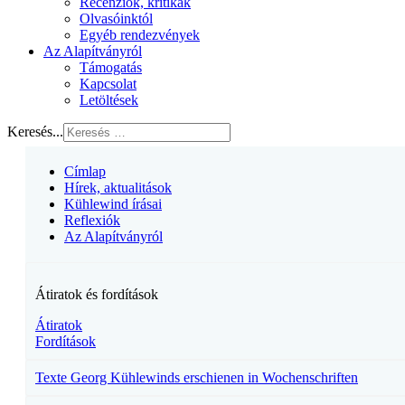
Recenziók, kritikák
Olvasóinktól
Egyéb rendezvények
Az Alapítványról
Támogatás
Kapcsolat
Letöltések
Keresés...
Címlap
Hírek, aktualitások
Kühlewind írásai
Reflexiók
Az Alapítványról
Átiratok és fordítások
Átiratok
Fordítások
Texte Georg Kühlewinds erschienen in Wochenschriften