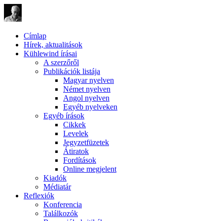
Címlap
Hírek, aktualitások
Kühlewind írásai
A szerzőről
Publikációk listája
Magyar nyelven
Német nyelven
Angol nyelven
Egyéb nyelveken
Egyéb írások
Cikkek
Levelek
Jegyzetfüzetek
Átiratok
Fordítások
Online megjelent
Kiadók
Médiatár
Reflexiók
Konferencia
Találkozók