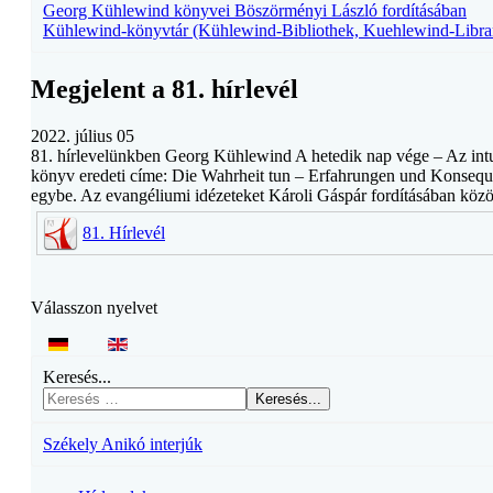
Georg Kühlewind könyvei Böszörményi László fordításában
Kühlewind-könyvtár (Kühlewind-Bibliothek, Kuehlewind-Libra
Megjelent a 81. hírlevél
2022. július 05
81. hírlevelünkben Georg Kühlewind A hetedik nap vége – Az intui
könyv eredeti címe: Die Wahrheit tun – Erfahrungen und Konsequenz
egybe. Az evangéliumi idézeteket Károli Gáspár fordításában közö
81. Hírlevél
Válasszon nyelvet
Keresés...
Keresés...
Székely Anikó interjúk