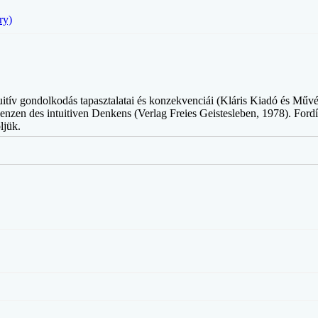
ry)
tív gondolkodás tapasztalatai és konzekvenciái (Kláris Kiadó és Művé
en des intuitiven Denkens (Verlag Freies Geistesleben, 1978). Fordítój
ljük.