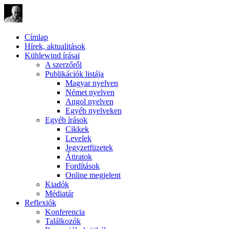
Címlap
Hírek, aktualitások
Kühlewind írásai
A szerzőről
Publikációk listája
Magyar nyelven
Német nyelven
Angol nyelven
Egyéb nyelveken
Egyéb írások
Cikkek
Levelek
Jegyzetfüzetek
Átiratok
Fordítások
Online megjelent
Kiadók
Médiatár
Reflexiók
Konferencia
Találkozók