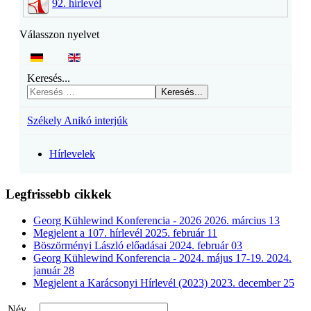
92. hírlevél
Válasszon nyelvet
Keresés...
Keresés...
Székely Anikó interjúk
Hírlevelek
Legfrissebb cikkek
Georg Kühlewind Konferencia - 2026
2026. március 13
Megjelent a 107. hírlevél
2025. február 11
Böszörményi László előadásai
2024. február 03
Georg Kühlewind Konferencia - 2024. május 17-19.
2024.
január 28
Megjelent a Karácsonyi Hírlevél (2023)
2023. december 25
Név