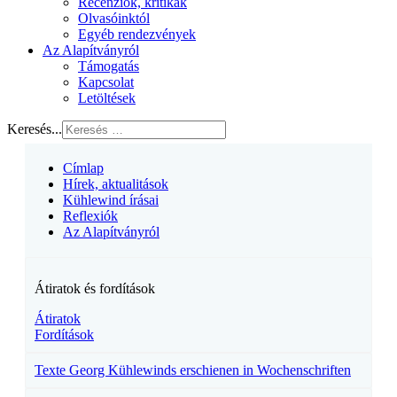
Recenziók, kritikák
Olvasóinktól
Egyéb rendezvények
Az Alapítványról
Támogatás
Kapcsolat
Letöltések
Keresés...
Címlap
Hírek, aktualitások
Kühlewind írásai
Reflexiók
Az Alapítványról
Átiratok és fordítások
Átiratok
Fordítások
Texte Georg Kühlewinds erschienen in Wochenschriften