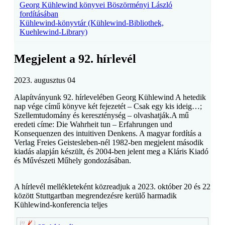
Georg Kühlewind könyvei Böszörményi László
fordításában
Kühlewind-könyvtár (Kühlewind-Bibliothek,
Kuehlewind-Library)
Megjelent a 92. hírlevél
2023. augusztus 04
Alapítványunk 92. hírlevelében Georg Kühlewind A hetedik
nap vége című könyve két fejezetét – Csak egy kis ideig…;
Szellemtudomány és kereszténység – olvashatják.A mű
eredeti címe: Die Wahrheit tun – Erfahrungen und
Konsequenzen des intuitiven Denkens. A magyar fordítás a
Verlag Freies Geistesleben-nél 1982-ben megjelent második
kiadás alapján készült, és 2004-ben jelent meg a Kláris Kiadó
és Művészeti Műhely gondozásában.
A hírlevél mellékleteként közreadjuk a 2023. október 20 és 22
között Stuttgartban megrendezésre kerülő harmadik
Kühlewind-konferencia teljes