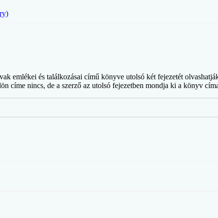
ry)
ak emlékei és találkozásai című könyve utolsó két fejezetét olvashatj
 címe nincs, de a szerző az utolsó fejezetben mondja ki a könyv címadó 