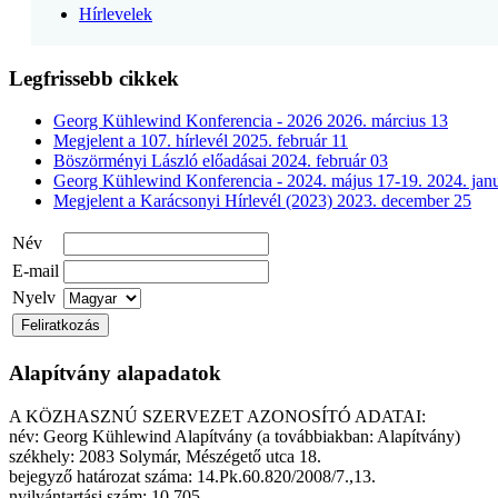
Hírlevelek
Legfrissebb cikkek
Georg Kühlewind Konferencia - 2026
2026. március 13
Megjelent a 107. hírlevél
2025. február 11
Böszörményi László előadásai
2024. február 03
Georg Kühlewind Konferencia - 2024. május 17-19.
2024. jan
Megjelent a Karácsonyi Hírlevél (2023)
2023. december 25
Név
E-mail
Nyelv
Alapítvány alapadatok
A KÖZHASZNÚ SZERVEZET AZONOSÍTÓ ADATAI:
név: Georg Kühlewind Alapítvány (a továbbiakban: Alapítvány)
székhely: 2083 Solymár, Mészégető utca 18.
bejegyző határozat száma: 14.Pk.60.820/2008/7.,13.
nyilvántartási szám: 10 705