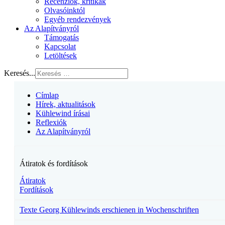
Recenziók, kritikák
Olvasóinktól
Egyéb rendezvények
Az Alapítványról
Támogatás
Kapcsolat
Letöltések
Keresés...
Címlap
Hírek, aktualitások
Kühlewind írásai
Reflexiók
Az Alapítványról
Átiratok és fordítások
Átiratok
Fordítások
Texte Georg Kühlewinds erschienen in Wochenschriften