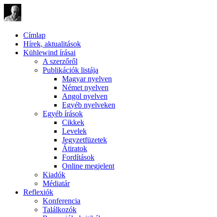
Címlap
Hírek, aktualitások
Kühlewind írásai
A szerzőről
Publikációk listája
Magyar nyelven
Német nyelven
Angol nyelven
Egyéb nyelveken
Egyéb írások
Cikkek
Levelek
Jegyzetfüzetek
Átiratok
Fordítások
Online megjelent
Kiadók
Médiatár
Reflexiók
Konferencia
Találkozók