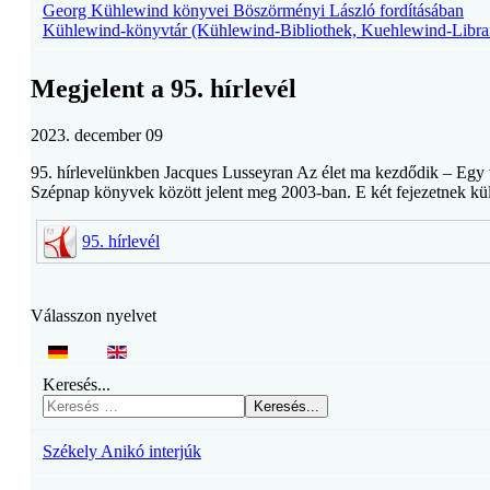
Georg Kühlewind könyvei Böszörményi László fordításában
Kühlewind-könyvtár (Kühlewind-Bibliothek, Kuehlewind-Libra
Megjelent a 95. hírlevél
2023. december 09
95. hírlevelünkben Jacques Lusseyran Az élet ma kezdődik – Egy v
Szépnap könyvek között jelent meg 2003-ban. E két fejezetnek külön
95. hírlevél
Válasszon nyelvet
Keresés...
Keresés...
Székely Anikó interjúk