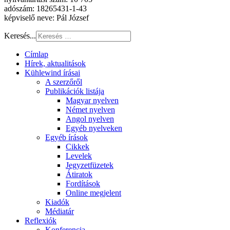
adószám: 18265431-1-43
képviselő neve: Pál József
Keresés...
Címlap
Hírek, aktualitások
Kühlewind írásai
A szerzőről
Publikációk listája
Magyar nyelven
Német nyelven
Angol nyelven
Egyéb nyelveken
Egyéb írások
Cikkek
Levelek
Jegyzetfüzetek
Átiratok
Fordítások
Online megjelent
Kiadók
Médiatár
Reflexiók
Konferencia