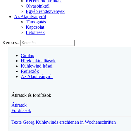
Recenziók, kritikák
Olvasóinktól
Egyéb rendezvények
Az Alapítványról
Támogatás
Kapcsolat
Letöltések
Keresés...
Címlap
Hírek, aktualitások
Kühlewind írásai
Reflexiók
Az Alapítványról
Átiratok és fordítások
Átiratok
Fordítások
Texte Georg Kühlewinds erschienen in Wochenschriften