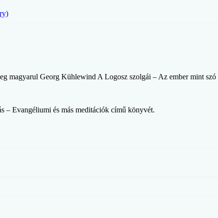
ry)
eg magyarul Georg Kühlewind A Logosz szolgái – Az ember mint szó és
dás – Evangéliumi és más meditációk című könyvét.