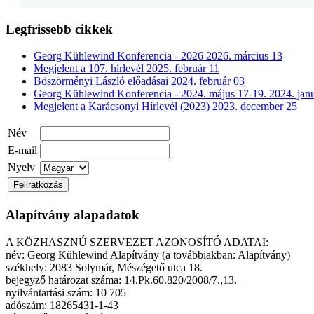
Legfrissebb cikkek
Georg Kühlewind Konferencia - 2026
2026. március 13
Megjelent a 107. hírlevél
2025. február 11
Böszörményi László előadásai
2024. február 03
Georg Kühlewind Konferencia - 2024. május 17-19.
2024. jan
Megjelent a Karácsonyi Hírlevél (2023)
2023. december 25
Név
E-mail
Nyelv
Alapítvány alapadatok
A KÖZHASZNÚ SZERVEZET AZONOSÍTÓ ADATAI:
név: Georg Kühlewind Alapítvány (a továbbiakban: Alapítvány)
székhely: 2083 Solymár, Mészégető utca 18.
bejegyző határozat száma: 14.Pk.60.820/2008/7.,13.
nyilvántartási szám: 10 705
adószám: 18265431-1-43