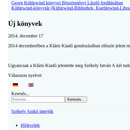
Georg Kühlewind könyvei Böszörményi László fordításában
Kühlewind-könyvtár (Kühlewind-Bibliothek, Kuehlewind-Libra
Új könyvek
2014. december 17
2014 decemberében a Kláris Kiadó gondozásában először jelent m
Ugyancsak a Kláris Kiadó jelentette meg Székely István A két tu
Válasszon nyelvet
Keresés...
Keresés...
Székely Anikó interjúk
Hírlevelek