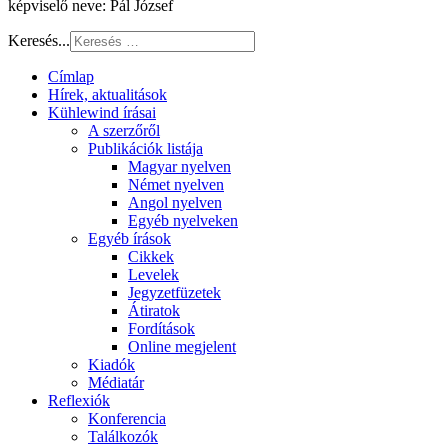
képviselő neve: Pál József
Keresés...
Címlap
Hírek, aktualitások
Kühlewind írásai
A szerzőről
Publikációk listája
Magyar nyelven
Német nyelven
Angol nyelven
Egyéb nyelveken
Egyéb írások
Cikkek
Levelek
Jegyzetfüzetek
Átiratok
Fordítások
Online megjelent
Kiadók
Médiatár
Reflexiók
Konferencia
Találkozók