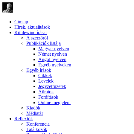
Címlap
Hírek, aktualitások
Kühlewind írásai
A szerzőről
Publikációk listája
Magyar nyelven
Német nyelven
Angol nyelven
Egyéb nyelveken
Egyéb írások
Cikkek
Levelek
Jegyzetfüzetek
Átiratok
Fordítások
Online megjelent
Kiadók
Médiatár
Reflexiók
Konferencia
Találkozók