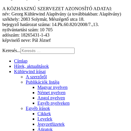
A KÖZHASZNÚ SZERVEZET AZONOSÍTÓ ADATAI:
név: Georg Kühlewind Alapítvány (a továbbiakban: Alapítvány)
székhely: 2083 Solymár, Mészégető utca 18.
bejegyző határozat száma: 14.Pk.60.820/2008/7.,13.
nyilvántartási szám: 10 705
adószám: 18265431-1-43
képviselő neve: Pál József
Keresés...
Címlap
Hírek, aktualitások
Kühlewind írásai
A szerzőről
Publikációk listája
Magyar nyelven
Német nyelven
Angol nyelven
Egyéb nyelveken
Egyéb írások
Cikkek
Levelek
Jegyzetfüzetek
Átiratok