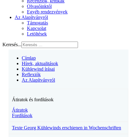
Recenziók, kritikák
Olvasóinktól
Egyéb rendezvények
Az Alapítványról
Támogatás
Kapcsolat
Letöltések
Keresés...
Címlap
Hírek, aktualitások
Kühlewind írásai
Reflexiók
Az Alapítványról
Átiratok és fordítások
Átiratok
Fordítások
Texte Georg Kühlewinds erschienen in Wochenschriften