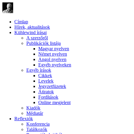
Címlap
Hírek, aktualitások
Kühlewind írásai
A szerzőről
Publikációk listája
Magyar nyelven
Német nyelven
Angol nyelven
Egyéb nyelveken
Egyéb írások
Cikkek
Levelek
Jegyzetfüzetek
Átiratok
Fordítások
Online megjelent
Kiadók
Médiatár
Reflexiók
Konferencia
Találkozók