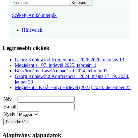
Keresés...
Székely Anikó interjúk
Hírlevelek
Legfrissebb cikkek
Georg Kühlewind Konferencia - 2026
2026. március 13
Megjelent a 107. hírlevél
2025. február 11
Böszörményi László előadásai
2024. február 03
Georg Kühlewind Konferencia - 2024. május 17-19.
2024.
január 28
Megjelent a Karácsonyi Hírlevél (2023)
2023. december 25
Név
E-mail
Nyelv
Alapítvány alapadatok