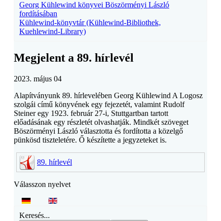
Georg Kühlewind könyvei Böszörményi László
fordításában
Kühlewind-könyvtár (Kühlewind-Bibliothek,
Kuehlewind-Library)
Megjelent a 89. hírlevél
2023. május 04
Alapítványunk 89. hírlevelében Georg Kühlewind A Logosz
szolgái című könyvének egy fejezetét, valamint Rudolf
Steiner egy 1923. február 27-i, Stuttgartban tartott
előadásának egy részletét olvashatják. Mindkét szöveget
Böszörményi László választotta és fordította a közelgő
pünkösd tiszteletére. Ő készítette a jegyzeteket is.
89. hírlevél
Válasszon nyelvet
Keresés...