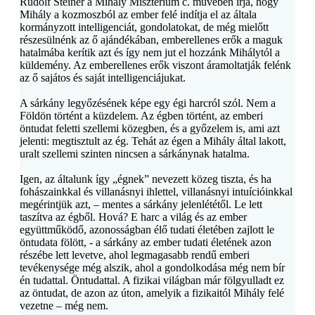
Rudolf Steiner a
Mihály Misztérium c.
művében írja, hogy
Mihály a kozmoszból az ember felé indítja el az általa
kormányzott intelligenciát, gondolatokat, de még mielőtt
részesülnénk az ő ajándékában, emberellenes erők a maguk
hatalmába kerítik azt és így nem jut el hozzánk Mihálytól a
küldemény. Az emberellenes erők viszont áramoltatják felénk
az ő sajátos és saját intelligenciájukat.
A sárkány legyőzésének képe egy égi harcról szól. Nem a
Földön történt a küzdelem. Az égben történt, az emberi
öntudat feletti szellemi közegben, és a győzelem is, ami azt
jelenti: megtisztult az ég. Tehát az égen a Mihály által lakott,
uralt szellemi szinten nincsen a sárkánynak hatalma.
Igen, az általunk így „égnek” nevezett közeg tiszta, és ha
fohászainkkal és villanásnyi ihlettel, villanásnyi intuícióinkkal
megérintjük azt, – mentes a sárkány jelenlététől. Le lett
taszítva az égből. Hová? E harc a világ és az ember
együttműködő, azonosságban élő tudati életében zajlott le
öntudata fölött, - a sárkány az ember tudati életének azon
részébe lett levetve, ahol legmagasabb rendű emberi
tevékenysége még alszik, ahol a gondolkodása még nem bír
én tudattal. Öntudattal. A fizikai világban már fölgyulladt ez
az öntudat, de azon az úton, amelyik a fizikaitól Mihály felé
vezetne – még nem.