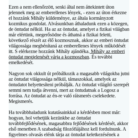
Ezen a nem ellenőrzött, senki által nem áttekintett úton
jelennek meg az emberellenes lények, - ezen az úton érkezne
el hozzánk Mihály küldeménye, az általa kormányzott
kozmikus gondolat. Alvásunkban áthaladunk ezen a közegen,
de öntudat nélkül. Ha az az öntudat, amelyet a fizikai világban
már elértünk, megerősödne és áthatná a fizikai feletti,
következő részét az élő kozmosznak, akkor az emberi öntudat
világossága megbénítaná az emberellenes lények működését
itt. S elérkezne hozzánk Mihály ajándéka.
Mihály az emberi
öntudat megjelenését várja a kozmoszban
. És további
emelkedését.
Nagyon sok okkult út próbálkozik a magasabb világokba jutni
az öntudat világossága nélkül, támaszokkal, amelyek az
öntudatot helyettesíteni próbálják. Az öntudat világító szerepét
semmi nem tudja átvenni, mert az öntudatnak a Logosz a
forrása. Az öntudat az én-re való ráismerés cselekedete.
Megismerés.
Ha továbbhaladunk kutatásainkkal a kérdésben most már:
hogyan, hol vehetjük kezünkbe az öntudat
továbbfejlődésének, magasabbra fejlődésének kérdését, akkor
első menetben
A szabadság filozófiájához
kell fordulnunk. A
figyelmes olvasás elénk tárja az öntudat keletkezésének a