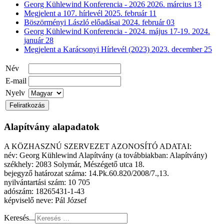
Georg Kühlewind Konferencia - 2026
2026. március 13
Megjelent a 107. hírlevél
2025. február 11
Böszörményi László előadásai
2024. február 03
Georg Kühlewind Konferencia - 2024. május 17-19.
2024.
január 28
Megjelent a Karácsonyi Hírlevél (2023)
2023. december 25
Név
E-mail
Nyelv
Alapítvány alapadatok
A KÖZHASZNÚ SZERVEZET AZONOSÍTÓ ADATAI:
név: Georg Kühlewind Alapítvány (a továbbiakban: Alapítvány)
székhely: 2083 Solymár, Mészégető utca 18.
bejegyző határozat száma: 14.Pk.60.820/2008/7.,13.
nyilvántartási szám: 10 705
adószám: 18265431-1-43
képviselő neve: Pál József
Keresés...