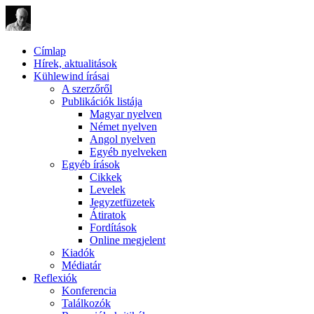
Címlap
Hírek, aktualitások
Kühlewind írásai
A szerzőről
Publikációk listája
Magyar nyelven
Német nyelven
Angol nyelven
Egyéb nyelveken
Egyéb írások
Cikkek
Levelek
Jegyzetfüzetek
Átiratok
Fordítások
Online megjelent
Kiadók
Médiatár
Reflexiók
Konferencia
Találkozók