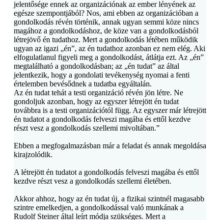
jelentősége ennek az organizációnak az ember lényének az
egésze szempontjából? Nos, ami ebben az organizációban a
gondolkodás révén történik, annak ugyan semmi köze nincs
magához a gondolkodáshoz, de köze van a gondolkodásból
létrejövő én tudathoz. Mert a gondolkodás létében működik
ugyan az igazi „én”, az én tudathoz azonban ez nem elég. Aki
elfogulatlanul figyeli meg a gondolkodást, átlátja ezt. Az „én”
megtalálható a gondolkodásban; az „én tudat” az által
jelentkezik, hogy a gondolati tevékenység nyomai a fenti
értelemben bevésődnek a tudatba egyáltalán.
Az én tudat tehát a testi organizáció révén jön létre. Ne
gondoljuk azonban, hogy az egyszer létrejött én tudat
továbbra is a testi organizációtól függ. Az egyszer már létrejött
én tudatot a gondolkodás felveszi magába és ettől kezdve
részt vesz a gondolkodás szellemi mivoltában.”
Ebben a megfogalmazásban már a feladat és annak megoldása
kirajzolódik.
A létrejött én tudatot a gondolkodás felveszi magába és ettől
kezdve részt vesz a gondolkodás szellemi életében.
Akkor ahhoz, hogy az én tudat új, a fizikai szintnél magasabb
szintre emelkedjen, a gondolkodással való munkának a
Rudolf Steiner által leírt módja szükséges. Mert a