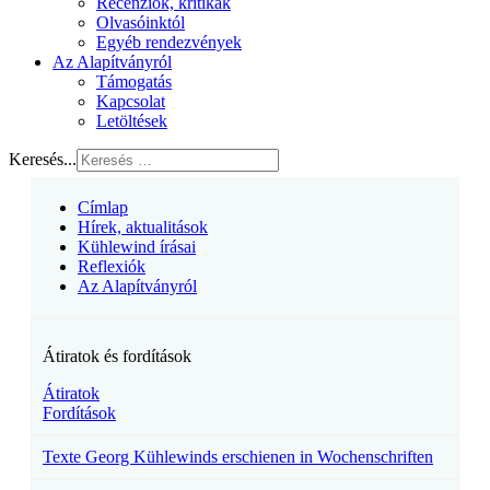
Recenziók, kritikák
Olvasóinktól
Egyéb rendezvények
Az Alapítványról
Támogatás
Kapcsolat
Letöltések
Keresés...
Címlap
Hírek, aktualitások
Kühlewind írásai
Reflexiók
Az Alapítványról
Átiratok és fordítások
Átiratok
Fordítások
Texte Georg Kühlewinds erschienen in Wochenschriften