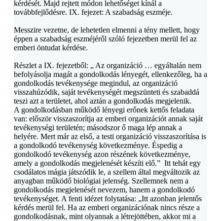
kérdését. Majd rejtett módon lehetőséget kínál a
továbbfejlődésre. IX. fejezet:
A szabadság eszméje.
Messzire vezetne, de lehetetlen elmenni a tény mellett, hogy
éppen a szabadság eszméjéről szóló fejezetben merül fel az
emberi öntudat kérdése.
Részlet a IX. fejezetből: „
Az organizáció … egyáltalán nem
befolyásolja magát a gondolkodás lényegét, ellenkezőleg, ha a
gondolkodás tevékenysége megindul, az organizáció
visszahúzódik, saját tevékenységét megszünteti és szabaddá
teszi azt a területet, ahol aztán a gondolkodás megjelenik.
A gondolkodásban működő lényegi erőnek kettős feladata
van: először visszaszorítja az emberi organizációt annak saját
tevékenységi területén; másodszor ő maga lép annak a
helyére. Mert már az első, a testi organizáció visszaszorítása is
a gondolkodó tevékenység következménye. Éspedig a
gondolkodó tevékenység azon részének következménye,
amely a gondolkodás megjelenését készíti elő.
” Itt tehát egy
csodálatos mágia játszódik le, a szellem által megváltozik az
anyagban működő biológiai jelenség. Szellemnek nem a
gondolkodás megjelenését nevezem, hanem a gondolkodó
tevékenységet. A fenti idézet folytatása:
„Itt azonban jelentős
kérdés merül fel. Ha az emberi organizációnak nincs része a
gondolkodásnak, mint olyannak a létrejöttében, akkor mi a