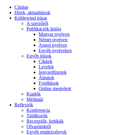
Címlap
Hírek, aktualitások
Kühlewind írásai
A szerzőről
Publikációk listája
Magyar nyelven
Német nyelven
Angol nyelven
Egyéb nyelveken
Egyéb írások
Cikkek
Levelek
Jegyzetfüzetek
Átiratok
Fordítások
Online megjelent
Kiadók
Médiatár
Reflexiók
Konferencia
Találkozók
Recenziók, kritikák
Olvasóinktól
Egyéb rendezvények