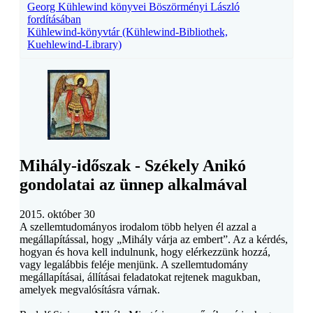
Georg Kühlewind könyvei Böszörményi László
fordításában
Kühlewind-könyvtár (Kühlewind-Bibliothek,
Kuehlewind-Library)
Mihály-időszak - Székely Anikó
gondolatai az ünnep alkalmával
2015. október 30
A szellemtudományos irodalom több helyen él azzal a
megállapítással, hogy
„Mihály várja az embert”.
Az a kérdés,
hogyan és hova kell indulnunk, hogy elérkezzünk hozzá,
vagy legalábbis feléje menjünk. A szellemtudomány
megállapításai, állításai feladatokat rejtenek magukban,
amelyek megvalósításra várnak.