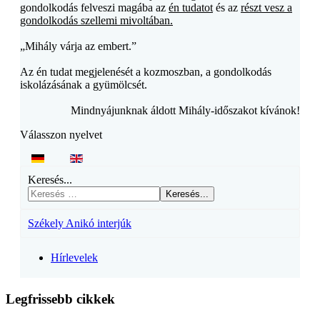
gondolkodás felveszi magába az
én tudatot
és az
részt vesz a
gondolkodás szellemi mivoltában.
„Mihály várja az embert.”
Az én tudat megjelenését a kozmoszban, a gondolkodás
iskolázásának a gyümölcsét.
Mindnyájunknak áldott Mihály-időszakot kívánok!
Válasszon nyelvet
Keresés...
Keresés...
Székely Anikó interjúk
Hírlevelek
Legfrissebb cikkek