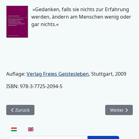
»Gedanken, falls sie nichts zur Erfahrung
werden, ändern am Menschen wenig oder
gar nichts.«
Auflage:
Verlag Freies Geistesleben
, Stuttgart, 2009
ISBN: 978-3-7725-2094-5
Vorheriger Beitrag: Die Erneuerung des Heiligen Geistes (199
Nächster Beit
Zurück
Weiter
Sprache auswählen