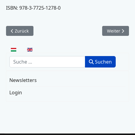
ISBN: 978-3-7725-1278-0
Vorheriger Beitrag: Sternkinder (2001)
Nächster Bei
Zurück
Weiter
Sprache auswählen
Suchen
Suchen
Newsletters
Login